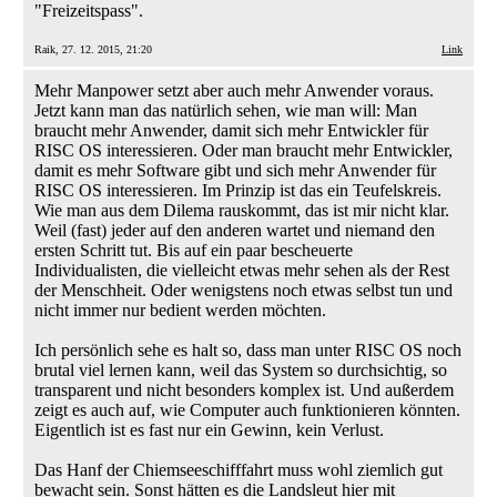
"Freizeitspass".
Raik, 27. 12. 2015, 21:20
Link
Mehr Manpower setzt aber auch mehr Anwender voraus.
Jetzt kann man das natürlich sehen, wie man will: Man
braucht mehr Anwender, damit sich mehr Entwickler für
RISC OS interessieren. Oder man braucht mehr Entwickler,
damit es mehr Software gibt und sich mehr Anwender für
RISC OS interessieren. Im Prinzip ist das ein Teufelskreis.
Wie man aus dem Dilema rauskommt, das ist mir nicht klar.
Weil (fast) jeder auf den anderen wartet und niemand den
ersten Schritt tut. Bis auf ein paar bescheuerte
Individualisten, die vielleicht etwas mehr sehen als der Rest
der Menschheit. Oder wenigstens noch etwas selbst tun und
nicht immer nur bedient werden möchten.
Ich persönlich sehe es halt so, dass man unter RISC OS noch
brutal viel lernen kann, weil das System so durchsichtig, so
transparent und nicht besonders komplex ist. Und außerdem
zeigt es auch auf, wie Computer auch funktionieren könnten.
Eigentlich ist es fast nur ein Gewinn, kein Verlust.
Das Hanf der Chiemseeschifffahrt muss wohl ziemlich gut
bewacht sein. Sonst hätten es die Landsleut hier mit