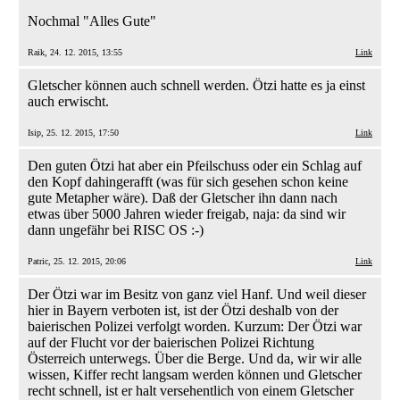
Nochmal "Alles Gute"
Raik, 24. 12. 2015, 13:55
Link
Gletscher können auch schnell werden. Ötzi hatte es ja einst
auch erwischt.
Isip, 25. 12. 2015, 17:50
Link
Den guten Ötzi hat aber ein Pfeilschuss oder ein Schlag auf
den Kopf dahingerafft (was für sich gesehen schon keine
gute Metapher wäre). Daß der Gletscher ihn dann nach
etwas über 5000 Jahren wieder freigab, naja: da sind wir
dann ungefähr bei RISC OS :-)
Patric, 25. 12. 2015, 20:06
Link
Der Ötzi war im Besitz von ganz viel Hanf. Und weil dieser
hier in Bayern verboten ist, ist der Ötzi deshalb von der
baierischen Polizei verfolgt worden. Kurzum: Der Ötzi war
auf der Flucht vor der baierischen Polizei Richtung
Österreich unterwegs. Über die Berge. Und da, wir wir alle
wissen, Kiffer recht langsam werden können und Gletscher
recht schnell, ist er halt versehentlich von einem Gletscher