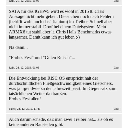
Raik
, 21. 12. 2015, 11:05
Link
SATA für das IGEPv5 wird es wohl in 2015 lt. CJEs
Aussage nicht mehr geben. Die suchen noch nach Fehlern
(betrifft wohl auch das Titanium) im Treiber. Schnell aber
nicht immer stabil. Doof bei einem Dateisystem. Mein
ARMX6 tut stabil aber lt. Chris Halls Benchmarks etwas
langsamer. Damit kann ich gut leben ;-)
Na dann...
"Frohes Fest" und "Guten Rutsch"...
Raik, 24. 12. 2015, 01:05
Link
Die Entwicklung bei RISC OS entspricht halt der
durchschnittlichen Fließgeschwindigkeit eines Gletschers,
was ja irgendwie zu der Jahreszeit passt. Im Gegensatz zum
tatsächlichen Wetter da draußen.
Frohes Fest allen!
Patric, 24. 12. 2015, 11:49
Link
Auch darum schade, daß man zwei Treiber hat... als ob es
keine anderen Baustellen gibt.