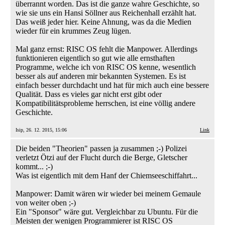
überrannt worden. Das ist die ganze wahre Geschichte, so
wie sie uns ein Hansi Söllner aus Reichenhall erzählt hat.
Das weiß jeder hier. Keine Ahnung, was da die Medien
wieder für ein krummes Zeug lügen.
Mal ganz ernst: RISC OS fehlt die Manpower. Allerdings
funktionieren eigentlich so gut wie alle ernsthaften
Programme, welche ich von RISC OS kenne, wesentlich
besser als auf anderen mir bekannten Systemen. Es ist
einfach besser durchdacht und hat für mich auch eine bessere
Qualität. Dass es vieles gar nicht erst gibt oder
Kompatibilitätsprobleme herrschen, ist eine völlig andere
Geschichte.
Isip, 26. 12. 2015, 15:06
Link
Die beiden "Theorien" passen ja zusammen ;-) Polizei
verletzt Ötzi auf der Flucht durch die Berge, Gletscher
kommt... ;-)
Was ist eigentlich mit dem Hanf der Chiemseeschiffahrt...
Manpower: Damit wären wir wieder bei meinem Gemaule
von weiter oben ;-)
Ein "Sponsor" wäre gut. Vergleichbar zu Ubuntu. Für die
Meisten der wenigen Programmierer ist RISC OS