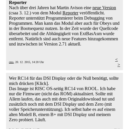
Reporter
Nach über drei Jahren hat Martin Avison eine
neue Version
(csaa 3. 12.) von dem Modul
Reporter
veröffentlicht.
Reporter unterstützt Programmierer beim Debugging von
Programmen. Man kann das Modul aber auch für Obeys und
in der Bootsequenz nutzen. In der Zeit wurde der Quellcode
überarbeitet und die Abhängigkeit von ExtBasAsm wurde
entfernt. Natürlich sind auch neue Features hinzugekommen
und inzwischen ist Version 2.71 aktuell.
<
cms
, 20. 12. 2015, 14:20 Uhr
>
Wer RC14 für das DSI Display oder die Null benötigt, sollte
mich drücken [Klick].
Das Image ist RISC OS-seitig RC14 von ROOL. Ich habe
nur die Firmware (nicht das ROM) aktualisiert. Sollte mit
Allem laufen, das auch mit dem Originaldownload tut und
zusätzlich noch mit dem DSI Display und dem Zero (mit
voller Speicherunterstützung). Ich selbst habe es auf einem
alten Modell B, einem B+ mit DSI Display und meinem
Zero probiert. Läuft.