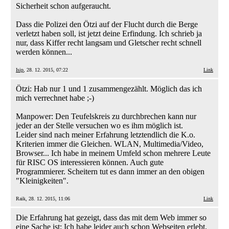
Sicherheit schon aufgeraucht.
Dass die Polizei den Ötzi auf der Flucht durch die Berge
verletzt haben soll, ist jetzt deine Erfindung. Ich schrieb ja
nur, dass Kiffer recht langsam und Gletscher recht schnell
werden können...
Isip
, 28. 12. 2015, 07:22
Link
Ötzi: Hab nur 1 und 1 zusammengezählt. Möglich das ich
mich verrechnet habe ;-)
Manpower: Den Teufelskreis zu durchbrechen kann nur
jeder an der Stelle versuchen wo es ihm möglich ist.
Leider sind nach meiner Erfahrung letztendlich die K.o.
Kriterien immer die Gleichen. WLAN, Multimedia/Video,
Browser... Ich habe in meinem Umfeld schon mehrere Leute
für RISC OS interessieren können. Auch gute
Programmierer. Scheitern tut es dann immer an den obigen
"Kleinigkeiten".
Raik, 28. 12. 2015, 11:06
Link
Die Erfahrung hat gezeigt, dass das mit dem Web immer so
eine Sache ist: Ich habe leider auch schon Webseiten erlebt,