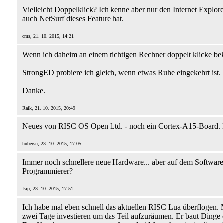
Vielleicht Doppelklick? Ich kenne aber nur den Internet Explor
auch NetSurf dieses Feature hat.
cms, 21. 10. 2015, 14:21
Wenn ich daheim an einem richtigen Rechner doppelt klicke 
StrongED probiere ich gleich, wenn etwas Ruhe eingekehrt ist.
Danke.
Raik, 21. 10. 2015, 20:49
Neues von RISC OS Open Ltd. - noch ein Cortex-A15-Board. K
hubersn
, 23. 10. 2015, 17:05
Immer noch schnellere neue Hardware... aber auf dem Softwarese
Programmierer?
Isip, 23. 10. 2015, 17:51
Ich habe mal eben schnell das aktuellen RISC Lua überflogen. 
zwei Tage investieren um das Teil aufzuräumen. Er baut Dinge e