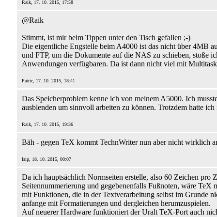
Raik, 17. 10. 2015, 17:58
@Raik
Stimmt, ist mir beim Tippen unter den Tisch gefallen ;-)
Die eigentliche Engstelle beim A4000 ist das nicht über 4MB 
und FTP, um die Dokumente auf die NAS zu schieben, stoße ich
Anwendungen verfügbaren. Da ist dann nicht viel mit Multitask
Patric, 17. 10. 2015, 18:41
Das Speicherproblem kenne ich von meinem A5000. Ich musste d
ausblenden um sinnvoll arbeiten zu können. Trotzdem hatte ich 
Raik, 17. 10. 2015, 19:36
Bäh - gegen TeX kommt TechnWriter nun aber nicht wirklich an,
Isip, 18. 10. 2015, 00:07
Da ich hauptsächlich Normseiten erstelle, also 60 Zeichen pro Ze
Seitennummerierung und gegebenenfalls Fußnoten, wäre TeX mi
mit Funktionen, die in der Textverarbeitung selbst im Grunde n
anfange mit Formatierungen und dergleichen herumzuspielen.
Auf neuerer Hardware funktioniert der Uralt TeX-Port auch nic