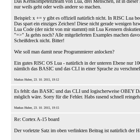
Das Kernkompetenzteam von Lua, drei Menschen, ist in dieser Hins
nur weils geht oder weils andere so machen.
Beispiel: x += y gibt es offiziell natürlich nicht. In RISC Lua
Das spart ein einziges Zeichen! Diese nicht gerade wenigen b
Lua Code (der nicht von mir stammt) mit Lua Kennern diskutiere
"=>" Ja gehts noch? Alle mitgelieferten Examples machen davo
Scheißdreck nicht. Bitter!
Wie soll man damit neue Programmierer anlocken?
Ein gutes RISC OS Lua - natürlich in der unteren Ebene nur 10
nämlich das BASIC und das CLI in einer Sprache zu verschmel
Markus Huber, 23. 10. 2015, 19:12
Es fehlt: das BASIC und das CLI und logischerweise OBEY D
möglich wäre. Sorry für die Fehler. Habs rasend schnell reingeh
Markus Huber, 23. 10. 2015, 19:15
Re: Cortex A-15 board
Der vorletzte Satz im oben verlinkten Beitrag ist natürlich der