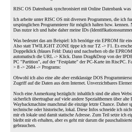
RISC OS Datenbank synchronisiert mit Online Datenbank was i
Ich arbeite unter RISC OS mit diversen Programmen, die ich fun
urspünglichen Programmierer für möglich halten bzw. kennen.
Das nutze ich und habe daher meine IDs (Identifikationssumme
Was bedeutet das am Beispiel: Ich benötige ein EPROM für einen 
Also statt TWILIGHT ZONE tippe ich nur TZ -> F1. Es erschein
Doppelklick (blaues Feld: Data) und nachsehen ob die EPROM D
automatisch die URL -> Klick. Dann Drag&Drop von der IPDB d
PC "Partition", auf der "Festplatte" der PC-Karte im RiscPC. Fa
> 8 -> 2684 -> Programs:
Obwohl ich also eine alte aber erstklassige DOS Programmiers
Zugriff auf die Daten aus dem Internet. Unverzichtbares Ele
Noch eine Anmerkung bezüglich: inhaltlich sind die alten Websit
sicherlich übertragbar auf viele andere Spezialthemen über alte 
Waybackmachine manchmal die einzige letzte Chance. Daher spei
technische oder historische, lokal. Diese Infos schneide ich nich
mir eh lokale und damit statische Adresse. Zum Teil setze ich e
bleibt mir eh erhalten, aber es geht mir darum die pauschalisie
gebrauchen.