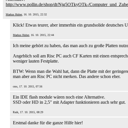
http://www.pollin.de/shop/dt/Njg5OTkyOTk-/Computer_und_Zu
Markus Huber
, 16. 10. 2015, 22:32
Klick! Etwas teurer, aber immerhin ein grundsolide deutsches 
Markus Huber
, 16. 10. 2015, 22:44
Ich meine gehört zu haben, das man auch zu große Platten nutze
Angeblich soll am Risc PC auch CF Karten mit einen entspreche
weniger lauten Festplatte.
BTW: Wenn man die Wahl hat, dann die Platte mit der geringeren
man aber am Risc PC nicht merken. Das andere schon eher.
cms, 17. 10. 2015, 07:56
Ein IDE flash module wären noch eine Alternative.
SSD oder HD in 2,5" mit Adapter funktionieren auch sehr gut.
Raik, 17. 10. 2015, 08:29
Erstmal danke für die ganze Hilfe hier!