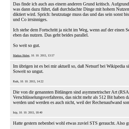
Das finde ich auch aus einem anderen Grund kritisch. Aufgrun
was dann dazu führt, daß durchdachte Dinge mit hohem Nutzen n
diktiert wird. Sprich: heutzutage muss das und das sein sonst b
und Co irrsinniges.
Ich stehe dem Fortschritt ja nicht im Weg, wenn auf der einen 
eben das nutzen. Das geht beides parallel.
So weit so gut.
Markus Huber
, 10. 10. 2015, 13:57
Im übrigen ist es bei mir aktuell so, daß Netsurf bei Wikipedia 
Soweit so ungut.
Raik, 10. 10. 2015, 14:22
Die von dir genannten Bitlängen sind asymmetrischer Art (RS
Verschlüsselungsverfahrens, das nicht mehr als 512 Bit haben dar
werden und werden es auch nicht, weil der Rechenaufwand sons
Isip, 10. 10. 2015, 18:40
Hatte gestern nebenbei wohl etwas zuviel STS geraucht. Also g