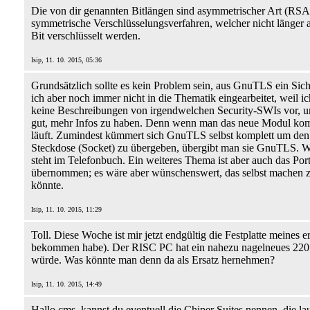
Die von dir genannten Bitlängen sind asymmetrischer Art (RSA
symmetrische Verschlüsselungsverfahren, welcher nicht länger als
Bit verschlüsselt werden.
Isip, 11. 10. 2015, 05:36
Grundsätzlich sollte es kein Problem sein, aus GnuTLS ein Sic
ich aber noch immer nicht in die Thematik eingearbeitet, weil
keine Beschreibungen von irgendwelchen Security-SWIs vor, un
gut, mehr Infos zu haben. Denn wenn man das neue Modul kompa
läuft. Zumindest kümmert sich GnuTLS selbst komplett um den V
Steckdose (Socket) zu übergeben, übergibt man sie GnuTLS. Wer
steht im Telefonbuch. Ein weiteres Thema ist aber auch das P
übernommen; es wäre aber wünschenswert, das selbst machen zu
könnte.
Isip, 11. 10. 2015, 11:29
Toll. Diese Woche ist mir jetzt endgültig die Festplatte meines
bekommen habe). Der RISC PC hat ein nahezu nagelneues 220
würde. Was könnte man denn da als Ersatz hernehmen?
Isip, 11. 10. 2015, 14:49
Hallo cms, kannst du eventuell die Chiper Suites nennen, die l