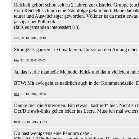
Reichelt gehört schon seit ca 2 Jahren zur distrelec Gruppe (a
Frau Reichelt sich um eine Nachfolge gekümmert. Habe damals s
teurer und Auswüchsiger geworden. Völkner ist da meist etwas g
ja sogar bei Pollin ok.
(falls es jemanden interessiert 8-))
uwe, 20. 10. 2015, 23:10
StrongED: ganzen Text markieren, Cursor an den Anfang einer Ze
Isip, 21. 10. 2015, 09:02
Ja, das ist die manuelle Methode. Klick und dann vielleicht mi
BTW: Mit awk geht es natürlich auch in der Kommnandzeile. Dan
cms
, 21. 10. 2015, 09:29
Danke fuer die Antworten. Bin etwas "kastriert" hier. Nicht zu
Der/Die awk-links gehen leider ins Leere. Muss ich mal weiters
Raik, 21. 10. 2015, 11:34
Du hast wenigstens eine Pandora dabei.
Klick Mal. Möglicherweise auch in AwkScan. Da steckt ein maw