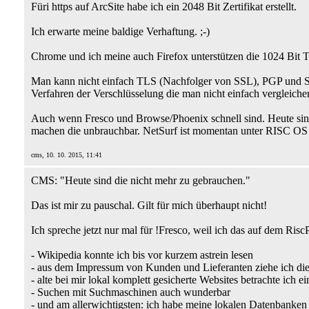
Füri https auf ArcSite habe ich ein 2048 Bit Zertifikat erstellt.
Ich erwarte meine baldige Verhaftung. ;-)
Chrome und ich meine auch Firefox unterstützen die 1024 Bit TL
Man kann nicht einfach TLS (Nachfolger von SSL), PGP und SS
Verfahren der Verschlüsselung die man nicht einfach vergleich
Auch wenn Fresco und Browse/Phoenix schnell sind. Heute sind
machen die unbrauchbar. NetSurf ist momentan unter RISC OS di
cms, 10. 10. 2015, 11:41
CMS: "Heute sind die nicht mehr zu gebrauchen."
Das ist mir zu pauschal. Gilt für mich überhaupt nicht!
Ich spreche jetzt nur mal für !Fresco, weil ich das auf dem Risc
- Wikipedia konnte ich bis vor kurzem astrein lesen
- aus dem Impressum von Kunden und Lieferanten ziehe ich di
- alte bei mir lokal komplett gesicherte Websites betrachte ich e
- Suchen mit Suchmaschinen auch wunderbar
- und am allerwichtigsten: ich habe meine lokalen Datenbanken