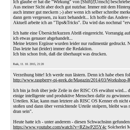
Ich glaube er hat die "Wirkung" von [Shift]/[Umsch] beschrieb
Aus meiner Sicht aber doch gut nutzbar. Immer mit dem Hinter
auch immer gut meckern ;-) aber wenn ich selber schreibe merke 
dann gern vergessen, zu kurz behandelt... Ich hoffe das Andere
Aktuell arbeite ich an "Tips&Tricks". Da wird das nochmal "er
Ich hatte eine Übersicht/kurzen Abriß eingereicht. Vorrangig
ich etwas genauer abgehandelt...
Meine letzten Ergüsse wurden leider nur rudimentär gedruckt. 
Das letzte hat (leider) immer die Redaktion.
Ich bin schon froh, daß die überhaupt was drucken.
Raik, 11. 10. 2015, 21:20
Verzeihung bitte! Ich werde nun lästern. Denn ich habe eben fo
http://www.raspberry-pi-geek.de/Magazin/2014/03/Workshop-R
Ich bin ja froh über jede Zeile in der RISC OS erwähnt wird... d
einige intelligente und produktive Menschen dafür zu gewinnen
Urteilen. Klar, kann man letztere als RISC OS Kenner eh nich
stoßen und dann über vernichtende Urteile stolpern, bleibt wa
dran sein".
Heute hatte ich - unter anderem - diesen Schwachsinn gefunde
https://www.youtube.com/watch?v=RZiwP2l5Y4c
Solcherlei M