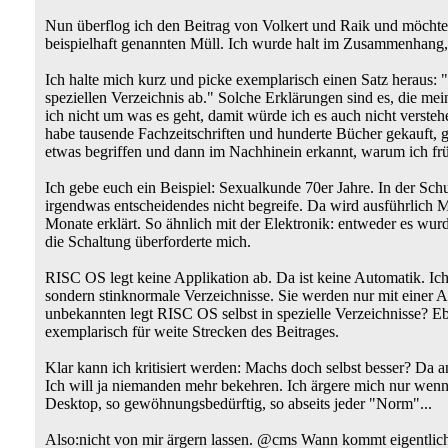
Nun überflog ich den Beitrag von Volkert und Raik und möchte 
beispielhaft genannten Müll. Ich wurde halt im Zusammenhang,
Ich halte mich kurz und picke exemplarisch einen Satz heraus:
speziellen Verzeichnis ab." Solche Erklärungen sind es, die me
ich nicht um was es geht, damit würde ich es auch nicht verste
habe tausende Fachzeitschriften und hunderte Bücher gekauft, g
etwas begriffen und dann im Nachhinein erkannt, warum ich früh
Ich gebe euch ein Beispiel: Sexualkunde 70er Jahre. In der Sch
irgendwas entscheidendes nicht begreife. Da wird ausführlich
Monate erklärt. So ähnlich mit der Elektronik: entweder es wur
die Schaltung überforderte mich.
RISC OS legt keine Applikation ab. Da ist keine Automatik. Ich 
sondern stinknormale Verzeichnisse. Sie werden nur mit einer 
unbekannten legt RISC OS selbst in spezielle Verzeichnisse? Eben
exemplarisch für weite Strecken des Beitrages.
Klar kann ich kritisiert werden: Machs doch selbst besser? Da an
Ich will ja niemanden mehr bekehren. Ich ärgere mich nur wenn 
Desktop, so gewöhnungsbedürftig, so abseits jeder "Norm"...
Also:nicht von mir ärgern lassen. @cms Wann kommt eigentlic