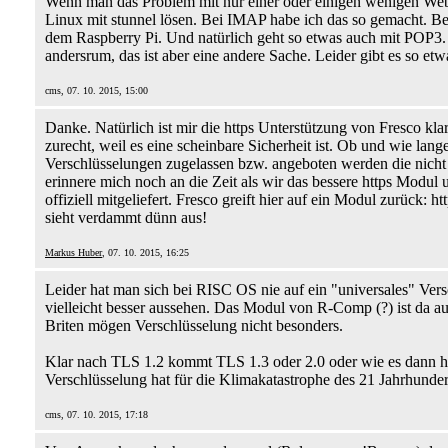
Wenn man das Problem mit nur einer oder einigen wenigen Webs
Linux mit stunnel lösen. Bei IMAP habe ich das so gemacht. B
dem Raspberry Pi. Und natürlich geht so etwas auch mit POP3. s
andersrum, das ist aber eine andere Sache. Leider gibt es so et
cms, 07. 10. 2015, 15:00
Danke. Natürlich ist mir die https Unterstützung von Fresco kla
zurecht, weil es eine scheinbare Sicherheit ist. Ob und wie lang
Verschlüsselungen zugelassen bzw. angeboten werden die nicht 
erinnere mich noch an die Zeit als wir das bessere https Modul
offiziell mitgeliefert. Fresco greift hier auf ein Modul zurück:
sieht verdammt dünn aus!
Markus Huber
, 07. 10. 2015, 16:25
Leider hat man sich bei RISC OS nie auf ein "universales" Ve
vielleicht besser aussehen. Das Modul von R-Comp (?) ist da a
Briten mögen Verschlüsselung nicht besonders.
Klar nach TLS 1.2 kommt TLS 1.3 oder 2.0 oder wie es dann hei
Verschlüsselung hat für die Klimakatastrophe des 21 Jahrhundert
cms, 07. 10. 2015, 17:18