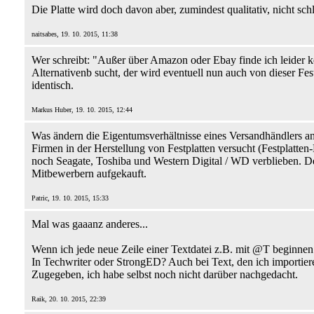
Die Platte wird doch davon aber, zumindest qualitativ, nicht schl
naitsabes, 19. 10. 2015, 11:38
Wer schreibt: "Außer über Amazon oder Ebay finde ich leider 
Alternativenb sucht, der wird eventuell nun auch von dieser Fe
identisch.
Markus Huber, 19. 10. 2015, 12:44
Was ändern die Eigentumsverhältnisse eines Versandhändlers a
Firmen in der Herstellung von Festplatten versucht (Festplatten
noch Seagate, Toshiba und Western Digital / WD verblieben. De
Mitbewerbern aufgekauft.
Patric, 19. 10. 2015, 15:33
Mal was gaaanz anderes...
Wenn ich jede neue Zeile einer Textdatei z.B. mit @T beginnen
In Techwriter oder StrongED? Auch bei Text, den ich importier
Zugegeben, ich habe selbst noch nicht darüber nachgedacht.
Raik, 20. 10. 2015, 22:39