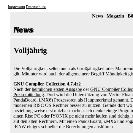
Impressum
Datenschutz
News
Magazin
Bö
Volljährig
Die Volljährigkeit, selten auch als Großjährigkeit oder Majorenn
gilt. Mitunter wird auch der allgemeinere Begriff Mündigkeit gl
GNU Compiler Collection 4.7.4r2
Nach der
heimlichen ersten Ausgabe
der
GNU Compiler Collec
Pressemitteilung
. Dort wird die Unterstützung von Vector Fl
PandaBoard, i.MX6) Prozessoren als Hauptmerkmal genannt. Dam
modernen RISC OS Rechner besser zu nutzen. Gerade dort wo 
beziehungsweise erst nutzbar machen. Ich denke einige Progra
einen Risc PC oder IYONIX pc nicht mehr laufen sind richtig
auf den alten Rechnern. Mit einen PandaBoard, i.MX6 und so
rRAW einiges schneller die Berechnungen ausführen.