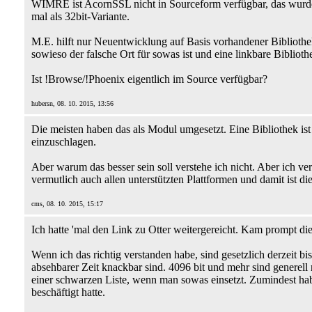
WIMRE ist AcornSSL nicht in Sourceform verfügbar, das wurde al
mal als 32bit-Variante.
M.E. hilft nur Neuentwicklung auf Basis vorhandener Biblioth
sowieso der falsche Ort für sowas ist und eine linkbare Bibliothe
Ist !Browse/!Phoenix eigentlich im Source verfügbar?
hubersn, 08. 10. 2015, 13:56
Die meisten haben das als Modul umgesetzt. Eine Bibliothek is
einzuschlagen.
Aber warum das besser sein soll verstehe ich nicht. Aber ich 
vermutlich auch allen unterstützten Plattformen und damit ist di
cms, 08. 10. 2015, 15:17
Ich hatte 'mal den Link zu Otter weitergereicht. Kam prompt di
Wenn ich das richtig verstanden habe, sind gesetzlich derzeit b
absehbarer Zeit knackbar sind. 4096 bit und mehr sind generell
einer schwarzen Liste, wenn man sowas einsetzt. Zumindest h
beschäftigt hatte.