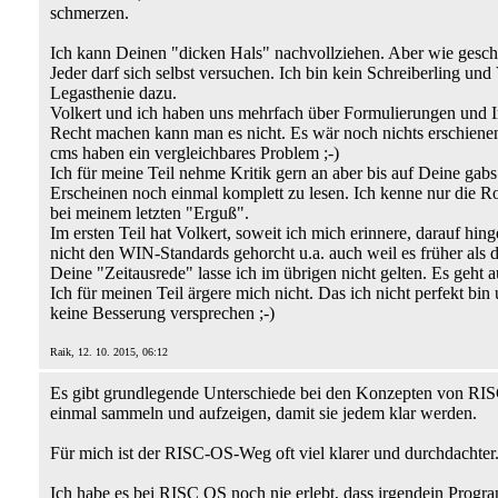
schmerzen.
Ich kann Deinen "dicken Hals" nachvollziehen. Aber wie geschr
Jeder darf sich selbst versuchen. Ich bin kein Schreiberling und
Legasthenie dazu.
Volkert und ich haben uns mehrfach über Formulierungen und Inh
Recht machen kann man es nicht. Es wär noch nichts erschiene
cms haben ein vergleichbares Problem ;-)
Ich für meine Teil nehme Kritik gern an aber bis auf Deine gabs
Erscheinen noch einmal komplett zu lesen. Ich kenne nur die Roh
bei meinem letzten "Erguß".
Im ersten Teil hat Volkert, soweit ich mich erinnere, darauf hi
nicht den WIN-Standards gehorcht u.a. auch weil es früher als
Deine "Zeitausrede" lasse ich im übrigen nicht gelten. Es geht 
Ich für meinen Teil ärgere mich nicht. Das ich nicht perfekt bi
keine Besserung versprechen ;-)
Raik, 12. 10. 2015, 06:12
Es gibt grundlegende Unterschiede bei den Konzepten von RISC
einmal sammeln und aufzeigen, damit sie jedem klar werden.
Für mich ist der RISC-OS-Weg oft viel klarer und durchdachter
Ich habe es bei RISC OS noch nie erlebt, dass irgendein Progra