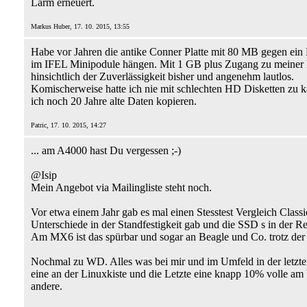
Lärm erneuert.
Markus Huber, 17. 10. 2015, 13:55
Habe vor Jahren die antike Conner Platte mit 80 MB gegen ei
im IFEL Minipodule hängen. Mit 1 GB plus Zugang zu meiner N
hinsichtlich der Zuverlässigkeit bisher und angenehm lautlos.
Komischerweise hatte ich nie mit schlechten HD Disketten zu k
ich noch 20 Jahre alte Daten kopieren.
Patric, 17. 10. 2015, 14:27
... am A4000 hast Du vergessen ;-)
@Isip
Mein Angebot via Mailingliste steht noch.
Vor etwa einem Jahr gab es mal einen Stesstest Vergleich Class
Unterschiede in der Standfestigkeit gab und die SSD s in der Re
Am MX6 ist das spürbar und sogar an Beagle und Co. trotz der
Nochmal zu WD. Alles was bei mir und im Umfeld in der letzte
eine an der Linuxkiste und die Letzte eine knapp 10% volle am
andere.