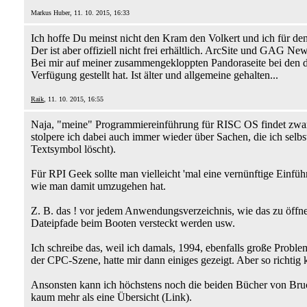
Markus Huber, 11. 10. 2015, 16:33
Ich hoffe Du meinst nicht den Kram den Volkert und ich für de
Der ist aber offiziell nicht frei erhältlich. ArcSite und GAG New
Bei mir auf meiner zusammengekloppten Pandoraseite bei den d
Verfügung gestellt hat. Ist älter und allgemeine gehalten...
Raik
, 11. 10. 2015, 16:55
Naja, "meine" Programmiereinführung für RISC OS findet zwar au
stolpere ich dabei auch immer wieder über Sachen, die ich sel
Textsymbol löscht).
Für RPI Geek sollte man vielleicht 'mal eine vernünftige Einfüh
wie man damit umzugehen hat.
Z. B. das ! vor jedem Anwendungsverzeichnis, wie das zu öffnen
Dateipfade beim Booten versteckt werden usw.
Ich schreibe das, weil ich damals, 1994, ebenfalls große Probl
der CPC-Szene, hatte mir dann einiges gezeigt. Aber so richtig k
Ansonsten kann ich höchstens noch die beiden Bücher von Bruc
kaum mehr als eine Übersicht (Link).