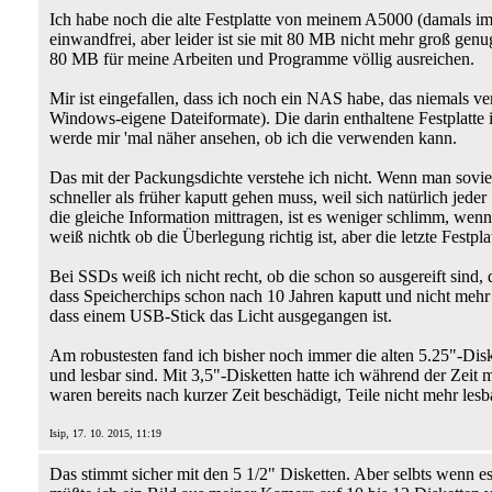
Ich habe noch die alte Festplatte von meinem A5000 (damals im
einwandfrei, aber leider ist sie mit 80 MB nicht mehr groß 
80 MB für meine Arbeiten und Programme völlig ausreichen.
Mir ist eingefallen, dass ich noch ein NAS habe, das niemals ve
Windows-eigene Dateiformate). Die darin enthaltene Festplatte is
werde mir 'mal näher ansehen, ob ich die verwenden kann.
Das mit der Packungsdichte verstehe ich nicht. Wenn man soviel 
schneller als früher kaputt gehen muss, weil sich natürlich j
die gleiche Information mittragen, ist es weniger schlimm, wenn
weiß nichtk ob die Überlegung richtig ist, aber die letzte Festpl
Bei SSDs weiß ich nicht recht, ob die schon so ausgereift sind
dass Speicherchips schon nach 10 Jahren kaputt und nicht mehr l
dass einem USB-Stick das Licht ausgegangen ist.
Am robustesten fand ich bisher noch immer die alten 5.25"-Dis
und lesbar sind. Mit 3,5"-Disketten hatte ich während der Zeit 
waren bereits nach kurzer Zeit beschädigt, Teile nicht mehr lesb
Isip, 17. 10. 2015, 11:19
Das stimmt sicher mit den 5 1/2" Disketten. Aber selbts wenn 