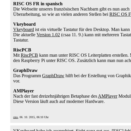
RISC OS FR in spanisch
Die Webseite unseres französischen Nachbarn gibt es nun auch
Überarbeitung, so wie an vielen anderen Stellen bei
RISC OS 
Vkeyboard
Vkeyboard
ist ein virtuelle Tastatur für den Desktop. Man kann
Die aktuelle
Version 1.02
(csaa 11. 9.) kann mit mehreren Tast
Tastatur.
RiscPCB
Mit
RiscPCB
kann man unter RISC OS Leiterplatten erstellen.
den Raspberry Pi unter RISC OS. Zusätzlich kann man nun achtla
GraphDraw
Das Programm
GraphDraw
hilft bei der Erstellung von Graph
vor.
AMPlayer
Nach der fast dreizehnjährigen Betaphase des
AMPlayer
Moduls
Diese Version läuft auch auf moderner Hardware.
cms
, 06. 10. 2015, 06:10 Uhr
VKeyboard habe ich ausprobiert. Sieht ganz gut aus. [ESC] fehl