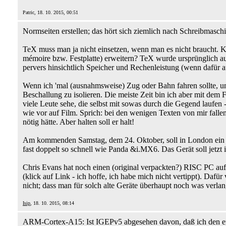
Patric, 18. 10. 2015, 00:51
Normseiten erstellen; das hört sich ziemlich nach Schreibmasc
TeX muss man ja nicht einsetzen, wenn man es nicht braucht. K
mémoire bzw. Festplatte) erweitern? TeX wurde ursprünglich au
pervers hinsichtlich Speicher und Rechenleistung (wenn dafür au
Wenn ich 'mal (ausnahmsweise) Zug oder Bahn fahren sollte, unt
Beschallung zu isolieren. Die meiste Zeit bin ich aber mit dem
viele Leute sehe, die selbst mit sowas durch die Gegend lauf
wie vor auf Film. Sprich: bei den wenigen Texten von mir falle
nötig hätte. Aber halten soll er halt!
Am kommenden Samstag, dem 24. Oktober, soll in London ein
fast doppelt so schnell wie Panda &i.MX6. Das Gerät soll jetzt 
Chris Evans hat noch einen (original verpackten?) RISC PC aufg
(klick auf Link - ich hoffe, ich habe mich nicht vertippt). Dafü
nicht; dass man für solch alte Geräte überhaupt noch was verla
Isip
, 18. 10. 2015, 08:14
ARM-Cortex-A15: Ist IGEPv5 abgesehen davon, daß ich den erst