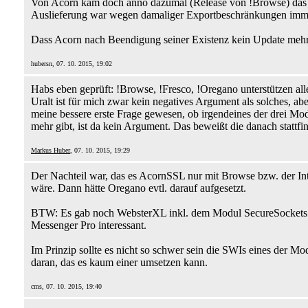
Von Acorn kam doch anno dazumal (Release von !Browse) das
Auslieferung war wegen damaliger Exportbeschränkungen imme
Dass Acorn nach Beendigung seiner Existenz kein Update mehr 
hubersn, 07. 10. 2015, 19:02
Habs eben geprüft: !Browse, !Fresco, !Oregano unterstützen all
Uralt ist für mich zwar kein negatives Argument als solches, 
meine bessere erste Frage gewesen, ob irgendeines der drei Mo
mehr gibt, ist da kein Argument. Das beweißt die danach statt
Markus Huber
, 07. 10. 2015, 19:29
Der Nachteil war, das es AcornSSL nur mit Browse bzw. der Int
wäre. Dann hätte Oregano evtl. darauf aufgesetzt.
BTW: Es gab noch WebsterXL inkl. dem Modul SecureSockets. 
Messenger Pro interessant.
Im Prinzip sollte es nicht so schwer sein die SWIs eines der M
daran, das es kaum einer umsetzen kann.
cms, 07. 10. 2015, 19:40