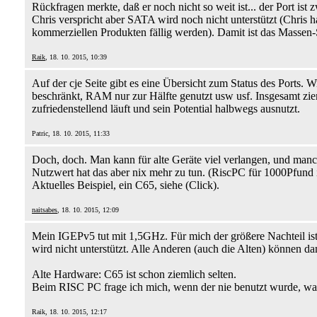
Rückfragen merkte, daß er noch nicht so weit ist... der Port ist 
Chris verspricht aber SATA wird noch nicht unterstützt (Chris 
kommerziellen Produkten fällig werden). Damit ist das Massen
Raik
, 18. 10. 2015, 10:39
Auf der cje Seite gibt es eine Übersicht zum Status des Ports.
beschränkt, RAM nur zur Hälfte genutzt usw usf. Insgesamt ziem
zufriedenstellend läuft und sein Potential halbwegs ausnutzt.
Patric, 18. 10. 2015, 11:33
Doch, doch. Man kann für alte Geräte viel verlangen, und ma
Nutzwert hat das aber nix mehr zu tun. (RiscPC für 1000Pfund i
Aktuelles Beispiel, ein C65, siehe (Click).
naitsabes
, 18. 10. 2015, 12:09
Mein IGEPv5 tut mit 1,5GHz. Für mich der größere Nachteil 
wird nicht unterstützt. Alle Anderen (auch die Alten) können 
Alte Hardware: C65 ist schon ziemlich selten.
Beim RISC PC frage ich mich, wenn der nie benutzt wurde, was
Raik, 18. 10. 2015, 12:17