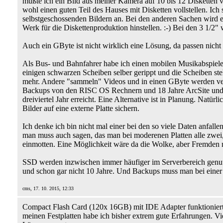
müßte ich ein Bild aus meiner Kamera auf 10 bis 12 Disketten v
wohl einen guten Teil des Hauses mit Disketten vollstellen. Ich 
selbstgeschossenden Bildern an. Bei den anderen Sachen wird es
Werk für die Diskettenproduktion hinstellen. :-) Bei den 3 1/2
Auch ein GByte ist nicht wirklich eine Lösung, da passen nicht
Als Bus- und Bahnfahrer habe ich einen mobilen Musikabspiele
einigen schwarzen Scheiben selber gerippt und die Scheiben st
mehr. Andere "sammeln" Videos und in einen GByte werden ve
Backups von den RISC OS Rechnern und 18 Jahre ArcSite und u
dreiviertel Jahr erreicht. Eine Alternative ist in Planung. Natü
Bilder auf eine externe Platte sichern.
Ich denke ich bin nicht mal einer bei den so viele Daten anfa
man muss auch sagen, das man bei moderenen Platten alle zwei,
einmotten. Eine Möglichkeit wäre da die Wolke, aber Fremden m
SSD werden inzwischen immer häufiger im Serverbereich genutzt.
und schon gar nicht 10 Jahre. Und Backups muss man bei einer
cms, 17. 10. 2015, 12:33
Compact Flash Card (120x 16GB) mit IDE Adapter funktioniert 
meinen Festplatten habe ich bisher extrem gute Erfahrungen. V