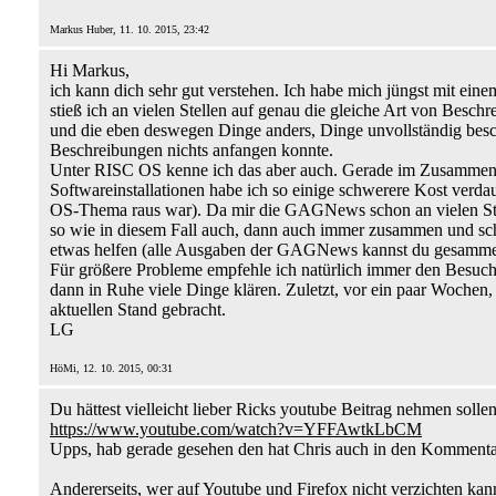
Markus Huber, 11. 10. 2015, 23:42
Hi Markus,
ich kann dich sehr gut verstehen. Ich habe mich jüngst mit eine
stieß ich an vielen Stellen auf genau die gleiche Art von Beschr
und die eben deswegen Dinge anders, Dinge unvollständig besch
Beschreibungen nichts anfangen konnte.
Unter RISC OS kenne ich das aber auch. Gerade im Zusamme
Softwareinstallationen habe ich so einige schwerere Kost verda
OS-Thema raus war). Da mir die GAGNews schon an vielen Stell
so wie in diesem Fall auch, dann auch immer zusammen und schi
etwas helfen (alle Ausgaben der GAGNews kannst du gesammel
Für größere Probleme empfehle ich natürlich immer den Besuc
dann in Ruhe viele Dinge klären. Zuletzt, vor ein paar Wochen,
aktuellen Stand gebracht.
LG
HöMi, 12. 10. 2015, 00:31
Du hättest vielleicht lieber Ricks youtube Beitrag nehmen sollen
https://www.youtube.com/watch?v=YFFAwtkLbCM
Upps, hab gerade gesehen den hat Chris auch in den Kommentar
Andererseits, wer auf Youtube und Firefox nicht verzichten kan