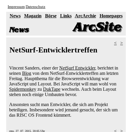
Impressum
Datenschutz
News
Magazin
Börse
Links
ArcArchie
Homepages
<
>
NetSurf-Entwicklertreffen
Vincent Sanders, einer der
NetSurf Entwickler
, berichtet in
seinen
Blog
von dem NetSurf-Entwicklertreffen am letzten
Freitag. Hauptthema für die Browserentwicklung war
JavaScript und Layout. Bei JavaScript will man wohl von
Spidermonkey
zu
DukTape
wechseln. Auch beim Layout
stehen noch einige Umbauten bevor.
Ansonsten sucht man Entwickler, die sich am Projekt
beteiligen. Insbesondere wird jemand gesucht, der sich um
das RISC OS Frontend kümmert.
<
>
cms
, 27. 07. 2015, 20:05 Uhr