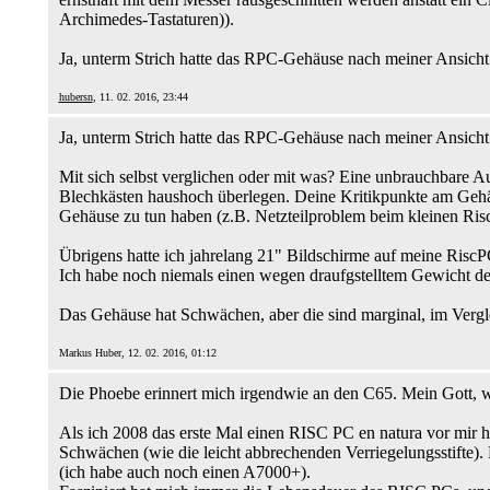
Archimedes-Tastaturen)).
Ja, unterm Strich hatte das RPC-Gehäuse nach meiner Ansicht m
hubersn
, 11. 02. 2016, 23:44
Ja, unterm Strich hatte das RPC-Gehäuse nach meiner Ansicht 
Mit sich selbst verglichen oder mit was? Eine unbrauchbare A
Blechkästen haushoch überlegen. Deine Kritikpunkte am Gehäu
Gehäuse zu tun haben (z.B. Netzteilproblem beim kleinen Ris
Übrigens hatte ich jahrelang 21" Bildschirme auf meine Risc
Ich habe noch niemals einen wegen draufgstelltem Gewicht d
Das Gehäuse hat Schwächen, aber die sind marginal, im Vergle
Markus Huber, 12. 02. 2016, 01:12
Die Phoebe erinnert mich irgendwie an den C65. Mein Gott, wa
Als ich 2008 das erste Mal einen RISC PC en natura vor mir hat
Schwächen (wie die leicht abbrechenden Verriegelungsstifte).
(ich habe auch noch einen A7000+).