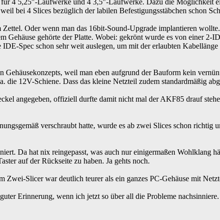
 für 4 5,25"-Laufwerke und 4 3,5"-Laufwerke. Dazu die Möglichkeit ei
ab, weil bei 4 Slices bezüglich der labilen Befestigungsstäbchen schon Sc
m Zettel. Oder wenn man das 16bit-Sound-Upgrade implantieren wollt
nem Gehäuse gehörte der Platte. Wobei: gekrönt wurde es von einer 2-
ie IDE-Spec schon sehr weit auslegen, um mit der erlaubten Kabellä
echten Gehäusekonzepts, weil man eben aufgrund der Bauform kein vernü
a. die 12V-Schiene. Dass das kleine Netzteil zudem standardmäßig abge
el angegeben, offiziell durfte damit nicht mal der AKF85 drauf stehe
nungsgemäß verschraubt hatte, wurde es ab zwei Slices schon richtig
oniert. Da hat nix reingepasst, was auch nur einigermaßen Wohlklang hät
ster auf der Rückseite zu haben. Ja gehts noch.
wei-Slicer war deutlich teurer als ein ganzes PC-Gehäuse mit Netzte
guter Erinnerung, wenn ich jetzt so über all die Probleme nachsinniere.