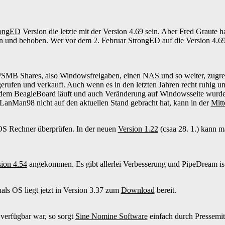
rongED
Version die letzte mit der Version 4.69 sein. Aber Fred Graute h
nd behoben. Wer vor dem 2. Februar StrongED auf die Version 4.69f9 
SMB Shares, also Windowsfreigaben, einen NAS und so weiter, zug
erufen und verkauft. Auch wenn es in den letzten Jahren recht ruhig
em BeagleBoard läuft und auch Veränderung auf Windowsseite wurde 
LanMan98 nicht auf den aktuellen Stand gebracht hat, kann in der
Mitt
S Rechner überprüfen. In der neuen
Version 1.22
(csaa 28. 1.) kann m
sion 4.54
angekommen. Es gibt allerlei Verbesserung und PipeDream i
als OS liegt jetzt in Version 3.37 zum
Download
bereit.
verfügbar war, so sorgt
Sine Nomine Software
einfach durch Pressemitt