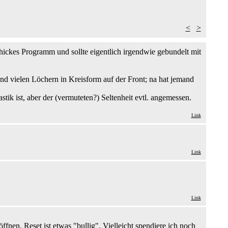
<
>
ckes Programm und sollte eigentlich irgendwie gebundelt mit
 und vielen Löchern in Kreisform auf der Front; na hat jemand
astik ist, aber der (vermuteten?) Seltenheit evtl. angemessen.
Link
Link
Link
fnen. Reset ist etwas "bullig". Vielleicht spendiere ich noch