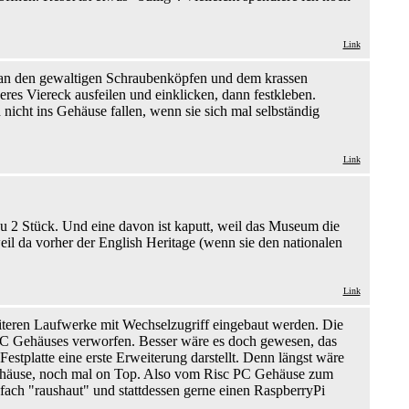
Link
B an den gewaltigen Schraubenköpfen und dem krassen
beres Viereck ausfeilen und einklicken, dann festkleben.
 nicht ins Gehäuse fallen, wenn sie sich mal selbständig
Link
enau 2 Stück. Und eine davon ist kaputt, weil das Museum die
eil da vorher der English Heritage (wenn sie den nationalen
Link
iteren Laufwerke mit Wechselzugriff eingebaut werden. Die
sc PC Gehäuses verworfen. Besser wäre es doch gewesen, das
stplatte eine erste Erweiterung darstellt. Denn längst wäre
ehäuse, noch mal on Top. Also vom Risc PC Gehäuse zum
fach "raushaut" und stattdessen gerne einen RaspberryPi