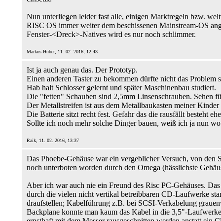
Nun unterliegen leider fast alle, einigen Marktregeln bzw. we
RISC OS immer weiter dem beschissenen Mainstream-OS angepa
Fenster-<Dreck>-Natives wird es nur noch schlimmer.
Markus Huber, 11. 02. 2016, 12:43
Ist ja auch genau das. Der Prototyp.
Einen anderen Taster zu bekommen dürfte nicht das Problem sei
Hab halt Schlosser gelernt und später Maschinenbau studiert.
Die "fetten" Schauben sind 2,5mm Linsenschrauben. Sehen für
Der Metallstreifen ist aus dem Metallbaukasten meiner Kinder 
Die Batterie sitzt recht fest. Gefahr das die rausfällt besteht ehe
Sollte ich noch mehr solche Dinger bauen, weiß ich ja nun wo 
Raik, 11. 02. 2016, 13:37
Das Phoebe-Gehäuse war ein vergeblicher Versuch, von den Stü
noch unterboten worden durch den Omega (hässlichste Gehäus
Aber ich war auch nie ein Freund des Risc PC-Gehäuses. Das ha
durch die vielen nicht vertikal betreibbaren CD-Laufwerke sta
draufstellen; Kabelführung z.B. bei SCSI-Verkabelung grauenvoll
Backplane konnte man kaum das Kabel in die 3,5"-Laufwerke ein
ernsthaft mit dem Messer rausgeschnitten werden anstatt ein 