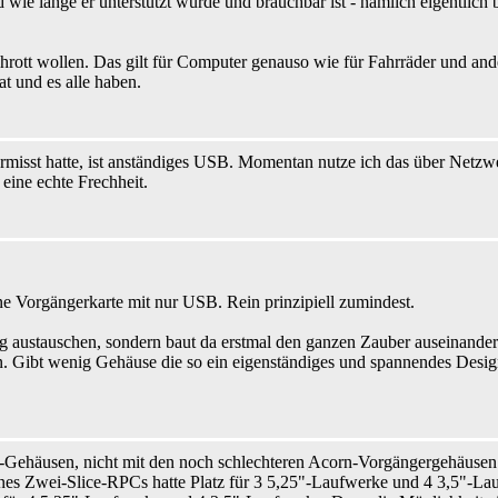
ie lange er unterstützt wurde und brauchbar ist - nämlich eigentlich b
rott wollen. Das gilt für Computer genauso wie für Fahrräder und and
t und es alle haben.
isst hatte, ist anständiges USB. Momentan nutze ich das über Netzwerk
eine echte Frechheit.
e Vorgängerkarte mit nur USB. Rein prinzipiell zumindest.
stauschen, sondern baut da erstmal den ganzen Zauber auseinander.
chön. Gibt wenig Gehäuse die so ein eigenständiges und spannendes De
C-Gehäusen, nicht mit den noch schlechteren Acorn-Vorgängergehäus
ines Zwei-Slice-RPCs hatte Platz für 3 5,25"-Laufwerke und 4 3,5"-L