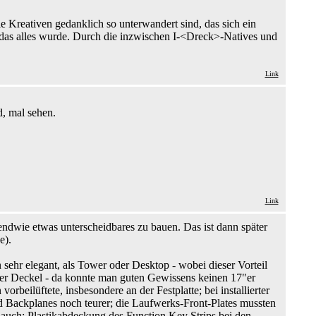
e Kreativen gedanklich so unterwandert sind, das sich ein
as alles wurde. Durch die inzwischen I-<Dreck>-Natives und
Link
d, mal sehen.
Link
ndwie etwas unterscheidbares zu bauen. Das ist dann später
e).
sehr elegant, als Tower oder Desktop - wobei dieser Vorteil
biler Deckel - da konnte man guten Gewissens keinen 17"er
rbeilüftete, insbesondere an der Festplatte; bei installierter
nd Backplanes noch teurer; die Laufwerks-Front-Plates mussten
 auch: Plastikabdeckung des Function Key Strips bei den