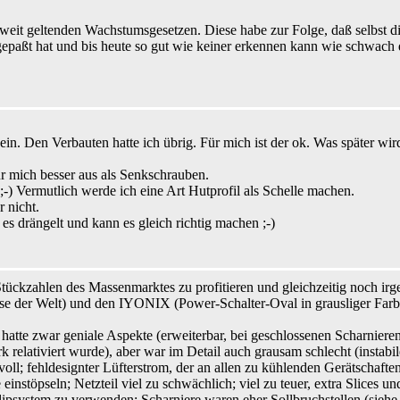
ltweit geltenden Wachstumsgesetzen. Diese habe zur Folge, daß selbst di
ßt hat und bis heute so gut wie keiner erkennen kann wie schwach d
n. Den Verbauten hatte ich übrig. Für mich ist der ok. Was später wir
 mich besser aus als Senkschrauben.
;-) Vermutlich werde ich eine Art Hutprofil als Schelle machen.
r nicht.
es drängelt und kann es gleich richtig machen ;-)
ckzahlen des Massenmarktes zu profitieren und gleichzeitig noch irge
e der Welt) und den IYONIX (Power-Schalter-Oval in grausliger Farb
tte zwar geniale Aspekte (erweiterbar, bei geschlossenen Scharnieren 
rk relativiert wurde), aber war im Detail auch grausam schlecht (insta
; fehldesignter Lüfterstrom, der an allen zu kühlenden Gerätschaften vo
stöpseln; Netzteil viel zu schwächlich; viel zu teuer, extra Slices u
Clipsystem zu verwenden; Scharniere waren eher Sollbruchstellen (siehe