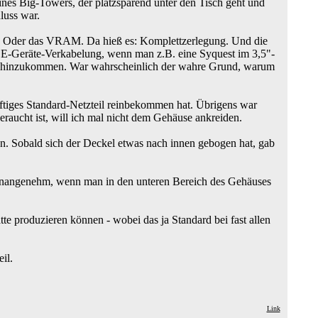
nes Big-Towers, der platzsparend unter den Tisch geht und
hluss war.
e. Oder das VRAM. Da hieß es: Komplettzerlegung. Und die
IDE-Geräte-Verkabelung, wenn man z.B. eine Syquest im 3,5"-
nge hinzukommen. War wahrscheinlich der wahre Grund, warum
nftiges Standard-Netzteil reinbekommen hat. Übrigens war
raucht ist, will ich mal nicht dem Gehäuse ankreiden.
n. Sobald sich der Deckel etwas nach innen gebogen hat, gab
 unangenehm, wenn man in den unteren Bereich des Gehäuses
te produzieren können - wobei das ja Standard bei fast allen
il.
Link