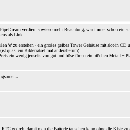
 PipeDream verdient sowieso mehr Beachtung, war immer schon ein schi
ens als Link.
roßen 'e' zu erstehen - ein großes gelbes Tower Gehäuse mit slot-in CD
ist quasi ein Bilderrätsel mal andersherum)
Preis ein wenig jenseits von gut und böse für so ein bißchen Metall + Pl
gsamer...
. RTC gedreht damit man die Batterie tauschen kann ohne die Kiste zu öf