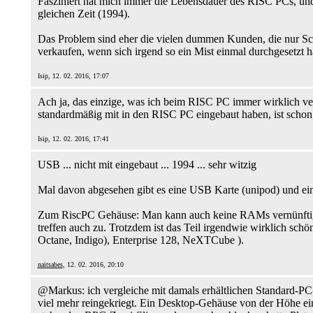
Fasziniert hat mich immer die Lebensdauer des RISC PCs, und w
gleichen Zeit (1994).
Das Problem sind eher die vielen dummen Kunden, die nur Sch
verkaufen, wenn sich irgend so ein Mist einmal durchgesetzt ha
Isip, 12. 02. 2016, 17:07
Ach ja, das einzige, was ich beim RISC PC immer wirklich verm
standardmäßig mit in den RISC PC eingebaut haben, ist schon 
Isip, 12. 02. 2016, 17:41
USB ... nicht mit eingebaut ... 1994 ... sehr witzig
Mal davon abgesehen gibt es eine USB Karte (unipod) und ein
Zum RiscPC Gehäuse: Man kann auch keine RAMs vernünftig au
treffen auch zu. Trotzdem ist das Teil irgendwie wirklich s
Octane, Indigo), Enterprise 128, NeXTCube ).
naitsabes
, 12. 02. 2016, 20:10
@Markus: ich vergleiche mit damals erhältlichen Standard-P
viel mehr reingekriegt. Ein Desktop-Gehäuse von der Höhe e