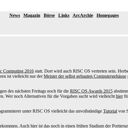
News
Magazin
Börse
Links
ArcArchie
Homepages
ic Computing 2016
statt. Dort wird auch RISC OS vertreten sein. Herb
en ist vielleicht nur der
Meister der selbst gebauten Computergehäuse
gen des nächsten Freitags noch für die
RISC OS Awards 2015
abstimm
. Wer noch Alternativen für die Vorgaben sucht wird vielleicht
hier
fü
ogrammierer unter RISC OS vielleicht das unvollständige
Tutorial
von S
kommen. Auch hier ist das noch in einen frühen Stadium der Portie