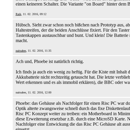
einen keineren Schalter. Die Variante "on Board" hinter dem B
Raik
, 11. 02. 2016, 09:12
Hübsch. Sieht zwar schon noch bißchen nach Prototyp aus, ab
Haltestreifen, der die beiden Anschlüsse fixiert. Für den Taste
Tastenkappen austauschbar und bunt. Und klein! Die Batterie no
macht.
naitsabes
, 11. 02. 2016, 11:35
Ach und, Phoebe ist natürlich richtig.
Ich finds ja auch ein wenig zu heftig. Für die Kiste mit Inhalt
Akkubatterie nicht rechtzeitig getauscht hat. Die letzte verb
Wert erkennen und es als immobil erklären), die BBC oder was
naitsabes, 11. 02. 2016, 12:00
Phoebe: das Gehäuse als Nachfolger für einen Risc PC war do
Optik alterte zwangsweise schnell durch das fixe Diskettenlau
Risc PC Konzept weiter zu treiben: ein Motherboard in Minimal
diese Erweiterung ersetzbar z.B. durch eine MicroSD Karte
Nachfolger eine Entwickung die das Risc PC Gehäuse alt auss
einsetzt.