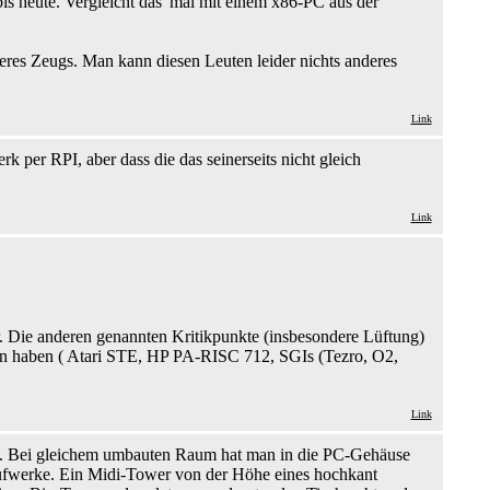
is heute. Vergleicht das 'mal mit einem x86-PC aus der
eres Zeugs. Man kann diesen Leuten leider nichts anderes
Link
 per RPI, aber dass die das seinerseits nicht gleich
Link
 Die anderen genannten Kritikpunkte (insbesondere Lüftung)
sign haben ( Atari STE, HP PA-RISC 712, SGIs (Tezro, O2,
Link
en. Bei gleichem umbauten Raum hat man in die PC-Gehäuse
aufwerke. Ein Midi-Tower von der Höhe eines hochkant