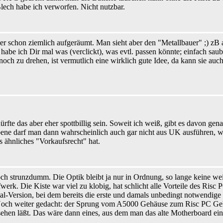
lech habe ich verworfen. Nicht nutzbar.
er schon ziemlich aufgeräumt. Man sieht aber den "Metallbauer" ;) z
r habe ich Dir mal was (verclickt), was evtl. passen könnte; einfach sau
ch zu drehen, ist vermutlich eine wirklich gute Idee, da kann sie auch
 dürfte das aber eher spottbillig sein. Soweit ich weiß, gibt es davon g
liebene darf man dann wahrscheinlich auch gar nicht aus UK ausführen, w
 ähnliches "Vorkaufsrecht" hat.
ch strunzdumm. Die Optik bleibt ja nur in Ordnung, so lange keine we
fwerk. Die Kiste war viel zu klobig, hat schlicht alle Vorteile des Ri
-Version, bei dem bereits die erste und damals unbedingt notwendige Fe
. Noch weiter gedacht: der Sprung vom A5000 Gehäuse zum Risc PC G
ehen läßt. Das wäre dann eines, aus dem man das alte Motherboard ein