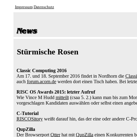
Impressum
Datenschutz
Stürmische Rosen
Classic Computing 2016
Am 17. und 18. September 2016 findet in Nordhorn die
Class
auch
forum.acorn.de
werden dort einen Tisch haben. Bei letzter
RISC OS Awards 2015: letzter Aufruf
Wie Vince M Hudd
mitteilt
(csaa 5. 2.) kann man bis zum Mor
vorgeschlagen Kandidaten auswählen oder selbst einen angeben
C-Tutorial
RISCOSitory
weißt darauf hin, das der eine oder andere C-Pr
QupZilla
Der Browserport
Otter
hat mit
QupZilla
einen Konkurrenten be