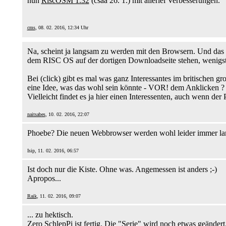
nun
RiscOSM 1.32
(csaa 26. 1.) mit allerlei Verbesserungen.
cms
, 08. 02. 2016, 12:34 Uhr
Na, scheint ja langsam zu werden mit den Browsern. Und das
dem RISC OS auf der dortigen Downloadseite stehen, wenigst
Bei (click) gibt es mal was ganz Interessantes im britischen g
eine Idee, was das wohl sein könnte - VOR! dem Anklicken ? (
Vielleicht findet es ja hier einen Interessenten, auch wenn der 
naitsabes
, 10. 02. 2016, 22:07
Phoebe? Die neuen Webbrowser werden wohl leider immer lan
Isip, 11. 02. 2016, 06:57
Ist doch nur die Kiste. Ohne was. Angemessen ist anders ;-)
Apropos...
Raik
, 11. 02. 2016, 09:07
... zu hektisch.
Zero SchlepPi ist fertig. Die "Serie" wird noch etwas geändert