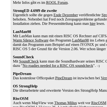
Mehr Infos gibt es im
ROOL Forum
.
StrongED 4.69f9 die zweite
Eigentlich sollte die gegen
Ende Dezember
veröffentlichte
St
behoben. Nebenbei hat Fred noch Zeropageprobleme gefunden u
Installation ziehen. Die Pressemitteilung kann man
hier
lesen.
LanMan98
Mit LanMan kann man mit einen RISC OS Rechner auf CIFS/
Warm Silence Software
das Programm
LanMan98
ins Leben g
damit das Programm zum Beispiel auf einen IYONIX pc und d
RISC OS 5 der Grund für die Version 2.06. Wer schon länger 
SoundCheck
Mit
SoundCheck
kann man die Soundhardware seines RISC O
dazu "
No roadies needed for a RISC OS soundcheck
".
:-)
PipeDream
Das kostenlose Officepaket
PipeDream
ist inzwischen bei
Ver
OS StrongHelp
Die überarbeitete und erweiterte Version des StrongHelp Manu
RiscOSM
Auch wenn MapView von
Thomas Milius
weit vor
RiscOSM