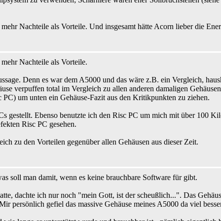
ehr Nachteile als Vorteile. Und insgesamt hätte Acorn lieber die Energ
mehr Nachteile als Vorteile.
ussage. Denn es war dem A5000 und das wäre z.B. ein Vergleich, haush
se verpuffen total im Vergleich zu allen anderen damaligen Gehäusen.
c PC) um unten ein Gehäuse-Fazit aus den Kritikpunkten zu ziehen.
PCs gestellt. Ebenso benutzte ich den Risc PC um mich mit über 100 K
efekten Risc PC gesehen.
ich zu den Vorteilen gegenüber allen Gehäusen aus dieser Zeit.
s soll man damit, wenn es keine brauchbare Software für gibt.
te, dachte ich nur noch "mein Gott, ist der scheußlich...". Das Gehäuse
 Mir persönlich gefiel das massive Gehäuse meines A5000 da viel besse