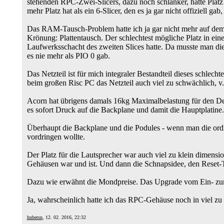
stehenden RPC-Zwei-Slicers, dazu noch schlanker, hatte Platz
mehr Platz hat als ein 6-Slicer, den es ja gar nicht offiziell g
Das RAM-Tausch-Problem hatte ich ja gar nicht mehr auf de
Krönung: Plattentausch. Der schlechtest mögliche Platz in ei
Laufwerksschacht des zweiten Slices hatte. Da musste man d
es nie mehr als PIO 0 gab.
Das Netzteil ist für mich integraler Bestandteil dieses schl
beim großen Risc PC das Netzteil auch viel zu schwächlich, v.
Acorn hat übrigens damals 16kg Maximalbelastung für den Deck
es sofort Druck auf die Backplane und damit die Hauptplatine.
Überhaupt die Backplane und die Podules - wenn man die ord
vordringen wollte.
Der Platz für die Lautsprecher war auch viel zu klein dimensi
Gehäusen war und ist. Und dann die Schnapsidee, den Reset-Ta
Dazu wie erwähnt die Mondpreise. Das Upgrade vom Ein- zum Z
Ja, wahrscheinlich hatte ich das RPC-Gehäuse noch in viel zu 
hubersn
, 12. 02. 2016, 22:32