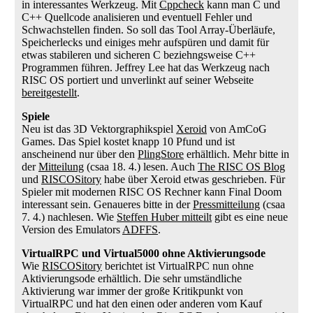
in interessantes Werkzeug. Mit
Cppcheck
kann man C und
C++ Quellcode analisieren und eventuell Fehler und
Schwachstellen finden. So soll das Tool Array-Überläufe,
Speicherlecks und einiges mehr aufspüren und damit für
etwas stabileren und sicheren C beziehngsweise C++
Programmen führen. Jeffrey Lee hat das Werkzeug nach
RISC OS portiert und unverlinkt auf seiner Webseite
bereitgestellt
.
Spiele
Neu ist das 3D Vektorgraphikspiel
Xeroid
von AmCoG
Games. Das Spiel kostet knapp 10 Pfund und ist
anscheinend nur über den
PlingStore
erhältlich. Mehr bitte in
der
Mitteilung
(csaa 18. 4.) lesen. Auch
The RISC OS Blog
und
RISCOSitory
habe über Xeroid etwas geschrieben. Für
Spieler mit modernen RISC OS Rechner kann Final Doom
interessant sein. Genaueres bitte in der
Pressmitteilung
(csaa
7. 4.) nachlesen. Wie
Steffen Huber mitteilt
gibt es eine neue
Version des Emulators
ADFFS
.
VirtualRPC und Virtual5000 ohne Aktivierungsode
Wie
RISCOSitory
berichtet ist VirtualRPC nun ohne
Aktivierungsode erhältlich. Die sehr umständliche
Aktivierung war immer der große Kritikpunkt von
VirtualRPC und hat den einen oder anderen vom Kauf