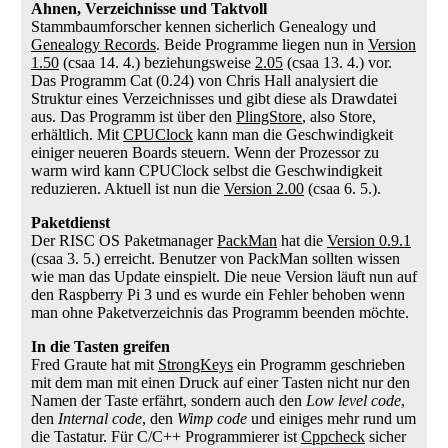
Ahnen, Verzeichnisse und Taktvoll
Stammbaumforscher kennen sicherlich Genealogy und
Genealogy Records
. Beide Programme liegen nun in
Version
1.50
(csaa 14. 4.) beziehungsweise
2.05
(csaa 13. 4.) vor.
Das Programm Cat (0.24) von Chris Hall analysiert die
Struktur eines Verzeichnisses und gibt diese als Drawdatei
aus. Das Programm ist über den
PlingStore
, also Store,
erhältlich. Mit
CPUClock
kann man die Geschwindigkeit
einiger neueren Boards steuern. Wenn der Prozessor zu
warm wird kann CPUClock selbst die Geschwindigkeit
reduzieren. Aktuell ist nun die
Version 2.00
(csaa 6. 5.).
Paketdienst
Der RISC OS Paketmanager
PackMan
hat die
Version 0.9.1
(csaa 3. 5.) erreicht. Benutzer von PackMan sollten wissen
wie man das Update einspielt. Die neue Version läuft nun auf
den Raspberry Pi 3 und es wurde ein Fehler behoben wenn
man ohne Paketverzeichnis das Programm beenden möchte.
In die Tasten greifen
Fred Graute hat mit
StrongKeys
ein Programm geschrieben
mit dem man mit einen Druck auf einer Tasten nicht nur den
Namen der Taste erfährt, sondern auch den
Low level code
,
den
Internal code
, den
Wimp code
und einiges mehr rund um
die Tastatur. Für C/C++ Programmierer ist
Cppcheck
sicher