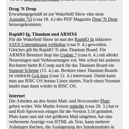
Drag 'N Drop
Erwartungsgemäß ist zur Wakefield Show eine neue
Ausgabe 7i3
(csaa 18. 4.) des PDF Magazins
Drag 'N Drop
herausgekommen.
RapidO Ig, Titanium und ARMX6
Für die Wakefield Show ist nun der
RapidO Ig
inklusive
SATA Unterstützung verfügbar
(csaa 9. 4.) geworden.
Gleiches gilt für RapidO Ti alias Titanium Board. Für
ARMX6 Benutzer liegt das
Update 7
(csaa 6. 4.) mit allerlei
Neuerungen und Verbesserungen vor. Wie schon bei anderen
Rechnern bietet R-Comp auch für das Titanium Board ein
Support Scheme
(15. 4.) an. Besitzer eines Titanium Boards
ist vielleicht
GoLinux
(csaa 12. 4.) interessant. Damit kann
man aus RISC OS heraus Linux starten. Nach einen Neustart
landet man dann wieder in RISC OS.
Internet
Die Arbeiten an den freien Mail- und Newsreader
Pluto
gehen weiter. Wie Martin Avison
mitteilte
(csaa 28. 3.) hat er
und Rob Sprowson einiges für die Version 3.16 geändert.
Pluto kann nun mit viel größeren Mail umgehen, hat eine
verbesserte Anzeige von HTML als Text, kann mehrere
Anhängen löschen, die Auslagerung des Speakmodules in