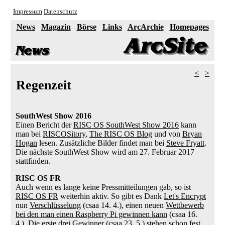
Impressum
Datenschutz
News
Magazin
Börse
Links
ArcArchie
Homepages
<
>
Regenzeit
SouthWest Show 2016
Einen Bericht der
RISC OS SouthWest Show 2016
kann
man bei
RISCOSitory
,
The RISC OS Blog
und von
Bryan
Hogan
lesen. Zusätzliche Bilder findet man bei
Steve Fryatt
.
Die nächste SouthWest Show wird am 27. Februar 2017
stattfinden.
RISC OS FR
Auch wenn es lange keine Pressmitteilungen gab, so ist
RISC OS FR
weiterhin aktiv. So gibt es Dank
Let's Encrypt
nun
Verschlüsselung
(csaa 14. 4.), einen neuen
Wettbewerb
bei den man einen Raspberry Pi gewinnen kann
(csaa 16.
4.). Die
erste drei Gewinner
(csaa 23. 5.) stehen schon fest.