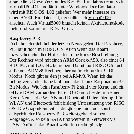
abgehalten. Diese Version des Risc PC Emulators nennt sich
VirtualRPC-DL
und läuft unter Windows. Der Emulator
wird mit RISC OS 4.02 geliefert. Wer mehr Interesse an
einen A5000 Emulator hat, der sollte sich
Virtual5000
ansehen. Auch Virtual5000 braucht keinen Aktivierungskode
mehr und kommt mit RISC OS 3.1.
Raspberry Pi 3
Da habe ich mich bei der
letzten News geirrt
. Der
Raspberry
Pi 3
läuft doch mit RISC OS. Auch wenn das Board
inzwischen ein alter Hut ist, hier eine kurze Beschreibung.
Der Rechner wird mit einen ARM Cortex-A53, also einer 64
Bit CPU, mit 1,2 GHz betrieben. Damit läuft RISC OS auch
auf einen ARMv8 Rechner, aber natürlich nur im 32 Bit
Modus. Noch gibt es den ja bei ARMv8. Wenn ich das
richtig verstanden habe läuft auch das Linux Raspbian im 32
Bit Modus. Wie beim Raspberry Pi 2 sind vier Kerne und ein
GByte RAM vorhanden. RISC OS 5 nutzt leider nur einen
Kern. Neu ist die WLAN und Bluetooth Unterstützung. Für
WLAN und Bluetooth fehlt bislang Unterstützung von RISC
OS. Die Graphikeinheit ist die gleiche und auch sonst
entspricht der Rapsberry Pi 3 weitestgehend seinen
Vorgänger. Also kein SATA und weiterhin Netzwerk via
USB. Dafür ist das Board weiterhin recht günstig.