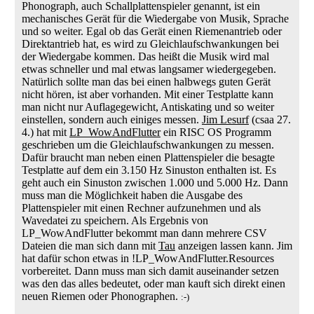
Phonograph, auch Schallplattenspieler genannt, ist ein
mechanisches Gerät für die Wiedergabe von Musik, Sprache
und so weiter. Egal ob das Gerät einen Riemenantrieb oder
Direktantrieb hat, es wird zu Gleichlaufschwankungen bei
der Wiedergabe kommen. Das heißt die Musik wird mal
etwas schneller und mal etwas langsamer wiedergegeben.
Natürlich sollte man das bei einen halbwegs guten Gerät
nicht hören, ist aber vorhanden. Mit einer Testplatte kann
man nicht nur Auflagegewicht, Antiskating und so weiter
einstellen, sondern auch einiges messen.
Jim Lesurf
(csaa 27.
4.) hat mit
LP_WowAndFlutter
ein RISC OS Programm
geschrieben um die Gleichlaufschwankungen zu messen.
Dafür braucht man neben einen Plattenspieler die besagte
Testplatte auf dem ein 3.150 Hz Sinuston enthalten ist. Es
geht auch ein Sinuston zwischen 1.000 und 5.000 Hz. Dann
muss man die Möglichkeit haben die Ausgabe des
Plattenspieler mit einen Rechner aufzunehmen und als
Wavedatei zu speichern. Als Ergebnis von
LP_WowAndFlutter bekommt man dann mehrere CSV
Dateien die man sich dann mit
Tau
anzeigen lassen kann. Jim
hat dafür schon etwas in !LP_WowAndFlutter.Resources
vorbereitet. Dann muss man sich damit auseinander setzen
was den das alles bedeutet, oder man kauft sich direkt einen
neuen Riemen oder Phonographen.
:-)