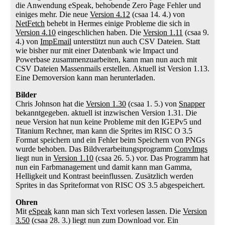
die Anwendung eSpeak, behobende Zero Page Fehler und
einiges mehr. Die neue
Version 4.12
(csaa 14. 4.) von
NetFetch
behebt in Hermes einige Probleme die sich in
Version 4.10
eingeschlichen haben. Die
Version 1.11
(csaa 9.
4.) von
ImpEmail
unterstützt nun auch CSV Dateien. Statt
wie bisher nur mit einer Datenbank wie Impact und
Powerbase zusammenzuarbeiten, kann man nun auch mit
CSV Dateien Massenmails erstellen. Aktuell ist Version 1.13.
Eine Demoversion kann man herunterladen.
Bilder
Chris Johnson hat die
Version 1.30
(csaa 1. 5.) von
Snapper
bekanntgegeben. aktuell ist inzwischen Version 1.31. Die
neue Version hat nun keine Probleme mit den IGEPv5 und
Titanium Rechner, man kann die Sprites im RISC O 3.5
Format speichern und ein Fehler beim Speichern von PNGs
wurde behoben. Das Bildverarbeitungsprogramm
ConvImgs
liegt nun in
Version 1.10
(csaa 26. 5.) vor. Das Programm hat
nun ein Farbmanagement und damit kann man Gamma,
Helligkeit und Kontrast beeinflussen. Zusätzlich werden
Sprites in das Spriteformat von RISC OS 3.5 abgespeichert.
Ohren
Mit
eSpeak
kann man sich Text vorlesen lassen. Die
Version
3.50
(csaa 28. 3.) liegt nun zum Download vor. Ein