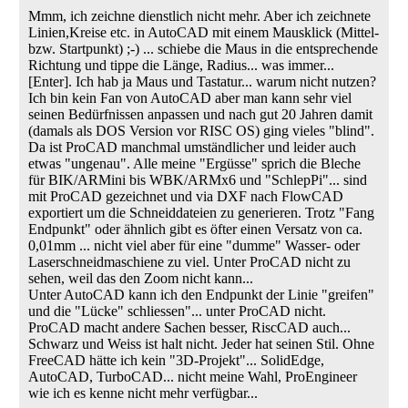
Mmm, ich zeichne dienstlich nicht mehr. Aber ich zeichnete
Linien,Kreise etc. in AutoCAD mit einem Mausklick (Mittel-
bzw. Startpunkt) ;-) ... schiebe die Maus in die entsprechende
Richtung und tippe die Länge, Radius... was immer...
[Enter]. Ich hab ja Maus und Tastatur... warum nicht nutzen?
Ich bin kein Fan von AutoCAD aber man kann sehr viel
seinen Bedürfnissen anpassen und nach gut 20 Jahren damit
(damals als DOS Version vor RISC OS) ging vieles "blind".
Da ist ProCAD manchmal umständlicher und leider auch
etwas "ungenau". Alle meine "Ergüsse" sprich die Bleche
für BIK/ARMini bis WBK/ARMx6 und "SchlepPi"... sind
mit ProCAD gezeichnet und via DXF nach FlowCAD
exportiert um die Schneiddateien zu generieren. Trotz "Fang
Endpunkt" oder ähnlich gibt es öfter einen Versatz von ca.
0,01mm ... nicht viel aber für eine "dumme" Wasser- oder
Laserschneidmaschiene zu viel. Unter ProCAD nicht zu
sehen, weil das den Zoom nicht kann...
Unter AutoCAD kann ich den Endpunkt der Linie "greifen"
und die "Lücke" schliessen"... unter ProCAD nicht.
ProCAD macht andere Sachen besser, RiscCAD auch...
Schwarz und Weiss ist halt nicht. Jeder hat seinen Stil. Ohne
FreeCAD hätte ich kein "3D-Projekt"... SolidEdge,
AutoCAD, TurboCAD... nicht meine Wahl, ProEngineer
wie ich es kenne nicht mehr verfügbar...