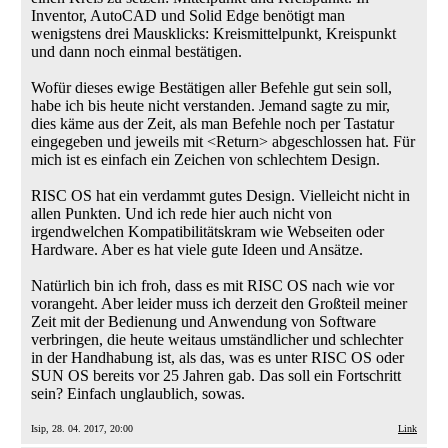
Inventor, AutoCAD und Solid Edge benötigt man
wenigstens drei Mausklicks: Kreismittelpunkt, Kreispunkt
und dann noch einmal bestätigen.
Wofür dieses ewige Bestätigen aller Befehle gut sein soll,
habe ich bis heute nicht verstanden. Jemand sagte zu mir,
dies käme aus der Zeit, als man Befehle noch per Tastatur
eingegeben und jeweils mit <Return> abgeschlossen hat. Für
mich ist es einfach ein Zeichen von schlechtem Design.
RISC OS hat ein verdammt gutes Design. Vielleicht nicht in
allen Punkten. Und ich rede hier auch nicht von
irgendwelchen Kompatibilitätskram wie Webseiten oder
Hardware. Aber es hat viele gute Ideen und Ansätze.
Natürlich bin ich froh, dass es mit RISC OS nach wie vor
vorangeht. Aber leider muss ich derzeit den Großteil meiner
Zeit mit der Bedienung und Anwendung von Software
verbringen, die heute weitaus umständlicher und schlechter
in der Handhabung ist, als das, was es unter RISC OS oder
SUN OS bereits vor 25 Jahren gab. Das soll ein Fortschritt
sein? Einfach unglaublich, sowas.
Isip, 28. 04. 2017, 20:00
Link