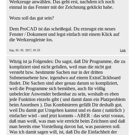
Werkzeuge anwählen. Das geht erst, nachdem ich noch
einmal in das Fenster mit der Zeichnung geklickt habe.
Wozu soll das gut sein?
Dem ProCAD ist das scheißegal. Du erzeugst ein neues
Fenster / Dokument und legst einfach mit einem Klick auf
die Werkzeugleiste los.
Isip, 05. 05. 2017, 01:33
Link
Witzig ist ja Folgendes: Du sagst, daß Dir Programme, die zu
kompliziert sind nicht gefallen, weil man die nicht gut
versteht bzw. bestimmte Sachen nur in der dritten
Submenuebene bzw. irgendwo auf einem ExtraClickboard
findet. Die Sachen sind aber genau darum so kompliziert,
weil die Programme sich bemühen, auch für völlig
unbeleckte Anwender bedienbar zu sein, weshalb es eben
jede Funktion einzeln gibt ( und damit dann ein Platzproblem
beim Anordnen ). Das Kombinieren gefällt Dir deshalb gut,
weil Du damit gut Umgehen kannst und es dann ( natürlich )
einfacher wird - und jetzt kommts - ABER : das setzt voraus,
daß man weiß, was man wie erreicht beim Zeichnen und daß
man bereits eine Vorstellung davon hat, was passieren soll.
Was ich damit sagen will, ist, daß Du die Einfachheit der