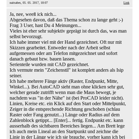
naitsabes, 05. 05. 2017, 18:07
Link
Ja, nee, weeß ick nich...
Abgesehen davon, daß das Thema schon zu lange geht ;-)
Frag 3 User, hast Du 4 Meinungen...
Vieles ist eher sehr subjektiv geprägt ist durch das, was man
selbst bevorzugt.
Ich habe immer viel mit der Hand gezeichnet. Oft nur mit
Skizzen gearbeitet. Entweder nach der Arbeit selbst
aufgemessen oder am Telefon mitgezeichnet und sofort
danach gebaut bzw. bauen lassen.
Serienteile wurden mit CAD gezeichnet.
Ich vermute mein "Zeichenstil" ist komplett anders als Isip
seiner.
Ich habe mehrere Fänge aktiv (Raster, Endpunkt, Mitte,
Winkel...). Bei AutoCAD sieht man ohne klicken sehr gut,
welcher gerade zutrifft wenn man die Maus bewegt, je
nachdem was "in der Nähe" ist (bei ProCAD leider nicht).
Linien, Kreise etc. ein Klick auf den Start oder Mittelpunkt,
Zeiger in die entsprechende Richtung geschoben (schlau
Raster oder Fang genutzt...) Länge oder Radius auf dem
Zahlenblock getippt... [Enter]... fertig. Endpunkt etc. kann
ausserhalb des sichtbaren Bereiches liegen... Am Brett lege
ich auch mein Lineal an den Startpunkt und zeichne die
Linie in der Länge wie ich sie brauche, vorher kann ich bei