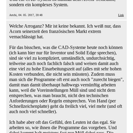
sondern ein komplexes System.
Artchi, 04. 05. 2017, 20:48
Link
Welche Arroganz? Mir ist keine bekannt. Ich weiß nur, dass
Acorn seinerzeit den französischen Markt extrem
vernachlässigt hat.
Für das bisschen, was die CAD-Systeme heute noch können
(ich kann hier nur für Inventor und Solid Edge sprechen),
sind sie viel zu kompliziert, umständlich, undurchsichtig,
teilweise auch noch fachlich falsch und weisen damit auch
eine viel zu hohe Einarbeitungszeit auf (alles mit sehr hohen
Kosten verbunden, die nicht sein müssten). Zudem muss
man sich die Programme oft erst auch noch "zurecht biegen",
damit man damit überhaupt halbwegs vernünftig arbeiten
kann, weil die Voreinstellungen Müll sind und nicht dem
entsprechen, was man braucht, nicht den technischen
Anforderungen oder Regeln entsprechen. Von Hand (per
Schnellzeichenplatte) geht da freilich viel, viel mehr (und oft
auch noch viel schneller).
Ich habe aber oft das Gefühl, den Leuten ist das egal. Sie
arbeiten so, wie ihnen die Programme das vorgeben. Und
dabei kommt halt meistens fast nur Müll dabei raus. Die