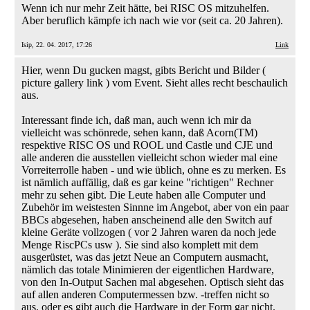
Wenn ich nur mehr Zeit hätte, bei RISC OS mitzuhelfen.
Aber beruflich kämpfe ich nach wie vor (seit ca. 20 Jahren).
Isip, 22. 04. 2017, 17:26
Link
Hier, wenn Du gucken magst, gibts Bericht und Bilder (
picture gallery link ) vom Event. Sieht alles recht beschaulich
aus.
Interessant finde ich, daß man, auch wenn ich mir da
vielleicht was schönrede, sehen kann, daß Acorn(TM)
respektive RISC OS und ROOL und Castle und CJE und
alle anderen die ausstellen vielleicht schon wieder mal eine
Vorreiterrolle haben - und wie üblich, ohne es zu merken. Es
ist nämlich auffällig, daß es gar keine "richtigen" Rechner
mehr zu sehen gibt. Die Leute haben alle Computer und
Zubehör im weistesten Sinnne im Angebot, aber von ein paar
BBCs abgesehen, haben anscheinend alle den Switch auf
kleine Geräte vollzogen ( vor 2 Jahren waren da noch jede
Menge RiscPCs usw ). Sie sind also komplett mit dem
ausgerüstet, was das jetzt Neue an Computern ausmacht,
nämlich das totale Minimieren der eigentlichen Hardware,
von den In-Output Sachen mal abgesehen. Optisch sieht das
auf allen anderen Computermessen bzw. -treffen nicht so
aus, oder es gibt auch die Hardware in der Form gar nicht.