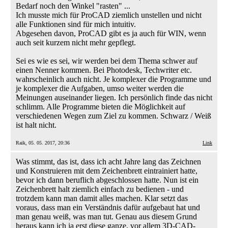
Bedarf noch den Winkel "rasten" ...
Ich musste mich für ProCAD ziemlich unstellen und nicht
alle Funktionen sind für mich intuitiv.
Abgesehen davon, ProCAD gibt es ja auch für WIN, wenn
auch seit kurzem nicht mehr gepflegt.
Sei es wie es sei, wir werden bei dem Thema schwer auf
einen Nenner kommen. Bei Photodesk, Techwriter etc.
wahrscheinlich auch nicht. Je komplexer die Programme und
je komplexer die Aufgaben, umso weiter werden die
Meinungen auseinander liegen. Ich persönlich finde das nicht
schlimm. Alle Programme bieten die Möglichkeit auf
verschiedenen Wegen zum Ziel zu kommen. Schwarz / Weiß
ist halt nicht.
Raik, 05. 05. 2017, 20:36
Link
Was stimmt, das ist, dass ich acht Jahre lang das Zeichnen
und Konstruieren mit dem Zeichenbrett eintrainiert hatte,
bevor ich dann beruflich abgeschlossen hatte. Nun ist ein
Zeichenbrett halt ziemlich einfach zu bedienen - und
trotzdem kann man damit alles machen. Klar setzt das
voraus, dass man ein Verständnis dafür aufgebaut hat und
man genau weiß, was man tut. Genau aus diesem Grund
heraus kann ich ja erst diese ganze, vor allem 3D-CAD-