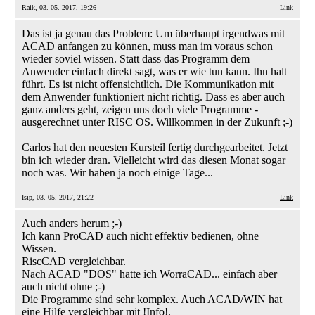
Raik, 03. 05. 2017, 19:26
Link
Das ist ja genau das Problem: Um überhaupt irgendwas mit
ACAD anfangen zu können, muss man im voraus schon
wieder soviel wissen. Statt dass das Programm dem
Anwender einfach direkt sagt, was er wie tun kann. Ihn halt
führt. Es ist nicht offensichtlich. Die Kommunikation mit
dem Anwender funktioniert nicht richtig. Dass es aber auch
ganz anders geht, zeigen uns doch viele Programme -
ausgerechnet unter RISC OS. Willkommen in der Zukunft ;-)
Carlos hat den neuesten Kursteil fertig durchgearbeitet. Jetzt
bin ich wieder dran. Vielleicht wird das diesen Monat sogar
noch was. Wir haben ja noch einige Tage...
Isip, 03. 05. 2017, 21:22
Link
Auch anders herum ;-)
Ich kann ProCAD auch nicht effektiv bedienen, ohne
Wissen.
RiscCAD vergleichbar.
Nach ACAD "DOS" hatte ich WorraCAD... einfach aber
auch nicht ohne ;-)
Die Programme sind sehr komplex. Auch ACAD/WIN hat
eine Hilfe vergleichbar mit !Info!.