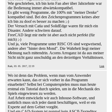
Wie geschrieben, ich bin kein Fan aber über Jahrzehnte war
die Bedienung immer abwärtskompatibel.
Es gibt wenig Programme, die 100% mit "meiner Denke"
kompatibel sind. Bei den Zeichenprogrammen keines aber
ich bin zu doof es besser zu machen ;-)
Der Versuch mit Catia und SolidEdge waren für mich ein
Disaster. Andere schwören darauf.
FreeCAD liegt mir mehr ist aber auch nicht perfekt (für
mich) ;-)
Und ja, viele Programme unter RISC OS sind wegweisend,
andere aber "hinter dem Mond". Die Wahrheit liegt meiner
Meinung nach mittendrin. Acorns Arroganz ist da aus meiner
Sicht nicht ganz unschuldig an den derzeitigen Verhältnissen.
Raik, 03. 05. 2017, 22:19
Link
Wo ist denn das Problem, wenn man vom Anwender
erwarten kann, das er sich vorher in das Programm
einarbeitet? Selbst bei Computerspielen muss man heute
erstmal ein Tutorial durch spielen, um in die Mechanik des
Spiels eingewiesen zu werden.
Auf Arbeit entwickeln wir auch Inhouse-Software, und
natürlich muss sich jeder damit beschäftigen, weil er ein
Experte auf dem Gebiet vorgibt.
Und ein CAD-System ist nunmal kein ASCII-Texteditor,