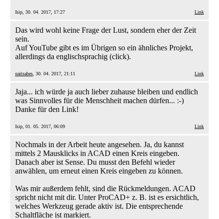
Isip, 30. 04. 2017, 17:27
Link
Das wird wohl keine Frage der Lust, sondern eher der Zeit
sein.
Auf YouTube gibt es im Übrigen so ein ähnliches Projekt,
allerdings da englischsprachig (click).
naitsabes
, 30. 04. 2017, 21:11
Link
Jaja... ich würde ja auch lieber zuhause bleiben und endlich
was Sinnvolles für die Menschheit machen dürfen... :-)
Danke für den Link!
Isip, 01. 05. 2017, 06:09
Link
Nochmals in der Arbeit heute angesehen. Ja, du kannst
mittels 2 Mausklicks in ACAD einen Kreis eingeben.
Danach aber ist Sense. Du musst den Befehl wieder
anwählen, um erneut einen Kreis eingeben zu können.
Was mir außerdem fehlt, sind die Rückmeldungen. ACAD
spricht nicht mit dir. Unter ProCAD+ z. B. ist es ersichtlich,
welches Werkzeug gerade aktiv ist. Die entsprechende
Schaltfläche ist markiert.