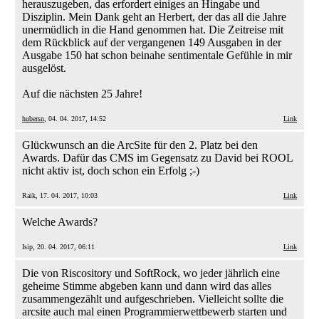
herauszugeben, das erfordert einiges an Hingabe und
Disziplin. Mein Dank geht an Herbert, der das all die Jahre
unermüdlich in die Hand genommen hat. Die Zeitreise mit
dem Rückblick auf der vergangenen 149 Ausgaben in der
Ausgabe 150 hat schon beinahe sentimentale Gefühle in mir
ausgelöst.
Auf die nächsten 25 Jahre!
hubersn
, 04. 04. 2017, 14:52
Link
Glückwunsch an die ArcSite für den 2. Platz bei den
Awards. Dafür das CMS im Gegensatz zu David bei ROOL
nicht aktiv ist, doch schon ein Erfolg ;-)
Raik, 17. 04. 2017, 10:03
Link
Welche Awards?
Isip, 20. 04. 2017, 06:11
Link
Die von Riscository und SoftRock, wo jeder jährlich eine
geheime Stimme abgeben kann und dann wird das alles
zusammengezählt und aufgeschrieben. Vielleicht sollte die
arcsite auch mal einen Programmierwettbewerb starten und