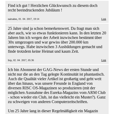
Find ich gut ! Herzlichen Glückwunsch zu diesem doch
recht beeindruckenden Jubiläum !
naitsabes, 01. 04. 2017, 19:14
Link
25 Jahre sind ja schon bemerkenswert. Da fragt man sich
aber auch, wie so etwas funktionieren kann. In den letzten 20
Jahren bin ich wegen der Arbeit inzwischen bestimmt über
30x umgezogen und war gewiss über 200.000 km
unterwegs. Habe inzwischen 3 Ausbildungen gemacht und
finde trotzdem keine Heimat und kaum Zeit.
Isip, 02. 04. 2017, 05:36
Link
Ich bin Abonnent der GAG-News der ersten Stunde und
nicht nur die an den Tag gelegte Kontinuität ist phantastisch.
Auch die Qualität vieler Artikel ist großartig und geht weit
über das hinaus, was unsere Freunde in England von
diversen RISC OS-Magazinen so produzieren (mit der
möglichen Ausnahme des Eureka-Magazins vom ARM Club
- schon wieder ein Club, ist das vielleicht ein Muster?). Ganz
zu schweigen von anderen Computerzeitschriften.
Um 25 Jahre lang in dieser Regelmäßigkeit ein Magazin