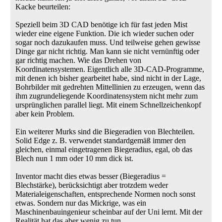
Kacke beurteilen:
Speziell beim 3D CAD benötige ich für fast jeden Mist
wieder eine eigene Funktion. Die ich wieder suchen oder
sogar noch dazukaufen muss. Und teilweise gehen gewisse
Dinge gar nicht richtig. Man kann sie nicht vernünftig oder
gar richtig machen. Wie das Drehen von
Koordinatensystemen. Eigentlich alle 3D-CAD-Programme,
mit denen ich bisher gearbeitet habe, sind nicht in der Lage,
Bohrbilder mit gedrehten Mittellinien zu erzeugen, wenn das
ihm zugrundeliegende Koordinatensystem nicht mehr zum
ursprünglichen parallel liegt. Mit einem Schnellzeichenkopf
aber kein Problem.
Ein weiterer Murks sind die Biegeradien von Blechteilen.
Solid Edge z. B. verwendet standardgemäß immer den
gleichen, einmal eingetragenen Biegeradius, egal, ob das
Blech nun 1 mm oder 10 mm dick ist.
Inventor macht dies etwas besser (Biegeradius =
Blechstärke), berücksichtigt aber trotzdem weder
Materialeigenschaften, entsprechende Normen noch sonst
etwas. Sondern nur das Mickrige, was ein
Maschinenbauingenieur scheinbar auf der Uni lernt. Mit der
Realität hat das aber wenig zu tun.