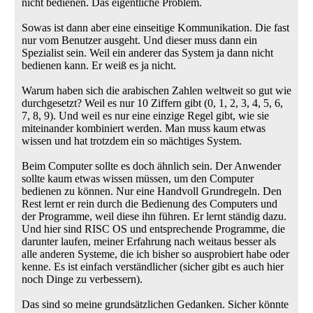
nicht bedienen. Das eigentliche Problem.
Sowas ist dann aber eine einseitige Kommunikation. Die fast
nur vom Benutzer ausgeht. Und dieser muss dann ein
Spezialist sein. Weil ein anderer das System ja dann nicht
bedienen kann. Er weiß es ja nicht.
Warum haben sich die arabischen Zahlen weltweit so gut wie
durchgesetzt? Weil es nur 10 Ziffern gibt (0, 1, 2, 3, 4, 5, 6,
7, 8, 9). Und weil es nur eine einzige Regel gibt, wie sie
miteinander kombiniert werden. Man muss kaum etwas
wissen und hat trotzdem ein so mächtiges System.
Beim Computer sollte es doch ähnlich sein. Der Anwender
sollte kaum etwas wissen müssen, um den Computer
bedienen zu können. Nur eine Handvoll Grundregeln. Den
Rest lernt er rein durch die Bedienung des Computers und
der Programme, weil diese ihn führen. Er lernt ständig dazu.
Und hier sind RISC OS und entsprechende Programme, die
darunter laufen, meiner Erfahrung nach weitaus besser als
alle anderen Systeme, die ich bisher so ausprobiert habe oder
kenne. Es ist einfach verständlicher (sicher gibt es auch hier
noch Dinge zu verbessern).
Das sind so meine grundsätzlichen Gedanken. Sicher könnte