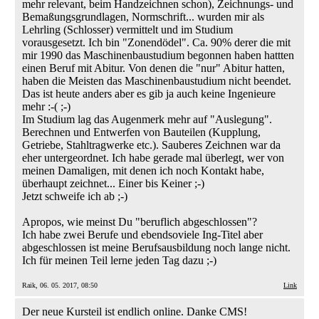
mehr relevant, beim Handzeichnen schon), Zeichnungs- und
Bemaßungsgrundlagen, Normschrift... wurden mir als
Lehrling (Schlosser) vermittelt und im Studium
vorausgesetzt. Ich bin "Zonendödel". Ca. 90% derer die mit
mir 1990 das Maschinenbaustudium begonnen haben hattten
einen Beruf mit Abitur. Von denen die "nur" Abitur hatten,
haben die Meisten das Maschinenbaustudium nicht beendet.
Das ist heute anders aber es gib ja auch keine Ingenieure
mehr :-( ;-)
Im Studium lag das Augenmerk mehr auf "Auslegung".
Berechnen und Entwerfen von Bauteilen (Kupplung,
Getriebe, Stahltragwerke etc.). Sauberes Zeichnen war da
eher untergeordnet. Ich habe gerade mal überlegt, wer von
meinen Damaligen, mit denen ich noch Kontakt habe,
überhaupt zeichnet... Einer bis Keiner ;-)
Jetzt schweife ich ab ;-)
Apropos, wie meinst Du "beruflich abgeschlossen"?
Ich habe zwei Berufe und ebendsoviele Ing-Titel aber
abgeschlossen ist meine Berufsausbildung noch lange nicht.
Ich für meinen Teil lerne jeden Tag dazu ;-)
Raik, 06. 05. 2017, 08:50
Link
Der neue Kursteil ist endlich online. Danke CMS!