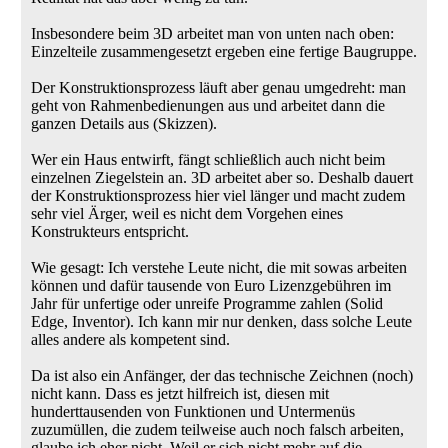
Insbesondere beim 3D arbeitet man von unten nach oben:
Einzelteile zusammengesetzt ergeben eine fertige Baugruppe.
Der Konstruktionsprozess läuft aber genau umgedreht: man
geht von Rahmenbedienungen aus und arbeitet dann die
ganzen Details aus (Skizzen).
Wer ein Haus entwirft, fängt schließlich auch nicht beim
einzelnen Ziegelstein an. 3D arbeitet aber so. Deshalb dauert
der Konstruktionsprozess hier viel länger und macht zudem
sehr viel Ärger, weil es nicht dem Vorgehen eines
Konstrukteurs entspricht.
Wie gesagt: Ich verstehe Leute nicht, die mit sowas arbeiten
können und dafür tausende von Euro Lizenzgebühren im
Jahr für unfertige oder unreife Programme zahlen (Solid
Edge, Inventor). Ich kann mir nur denken, dass solche Leute
alles andere als kompetent sind.
Da ist also ein Anfänger, der das technische Zeichnen (noch)
nicht kann. Dass es jetzt hilfreich ist, diesen mit
hunderttausenden von Funktionen und Untermenüs
zuzumüllen, die zudem teilweise auch noch falsch arbeiten,
glaube ich eher nicht. Weil er sich nicht mehr auf die