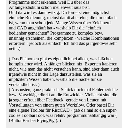
Programme nicht erkennst, weil Du über das
Anfängerstadium schon meilenweit raus bist.
Und da wird es dann witzig: Du forderst eine möglichst
einfache Bedienung, meinst damit aber eine, die nur einfach
ist, wenn man schon jede Menge Wissen über Zeichnerei
und CAD angehäuft hat - weshalb Dir die "einfach
bedienbar gemachten" Programme zu komplex bzw.
unsinnig erscheinen, die komplexen - welche Kombinationen
erfordern - jedoch als einfach. Ich find das ja irgendwie sehr
nett. ;)
( Das Phänomen gibt es eigentlich bei allem, was bißchen
komplizierter wird. Anfänger blicken nix, Experten kapieren
nicht, wie man das nicht verstehen kann, sind aber dann auch
irgendwie nicht in der Lage darzustellen, was sie an
implizitem Wissen haben, weshalb die Sache für sie
verständlich ist. )
( Ansonsten, ganz praktisch: Schick doch mal Fehlerberichte
bzw. Vorschläge direkt an die Entwickler. Vielleicht sind die
ja sogar erfreut über Feedback; gerade von Leuten mit
Vorstellungen von einem guten Workflow. Oder bastel Dir
eine eigene Toolbar für RiscCAD - gab da mal so ein super-
cooles ToolbarTool, was relativ programmunabhängig war (
!ButtonBar bei FlyingPig ). )