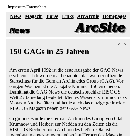
Impressum
Datenschutz
News
Magazin
Börse
Links
ArcArchie
Homepages
<
>
150 GAGs in 25 Jahren
Am ersten April 1992 ist die erste Ausgabe der
GAG News
erschienen. Ich würde mal behaupten das war der offizielle
Startschuss für die
German Archimedes Group
(GAG). Vor
einigen Wochen ist die Ausgabe Nummer 150 erschienen.
Damit hat die GAG News die deutschsprachige RISC OS
Welt 25 Jahre lang begleitet. Meines Wissens ist nur noch das
Magazin
Archive
älter und heute auch das einzige gedruckte
RISC OS Magazin neben der GAG News.
Gegründet wurde die German Archimedes Group von Olaf
Krumnow und Herbert zur Nedden zu den Zeiten als die
RISC OS Rechner noch Archimedes hießen. Olaf ist
irgendwann abgesprungen und so hat Herbert das Magazin