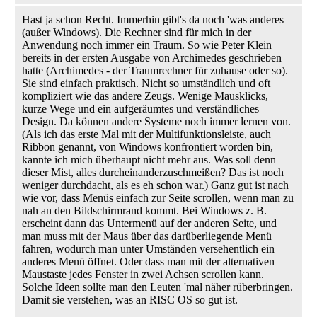
Hast ja schon Recht. Immerhin gibt's da noch 'was anderes
(außer Windows). Die Rechner sind für mich in der
Anwendung noch immer ein Traum. So wie Peter Klein
bereits in der ersten Ausgabe von Archimedes geschrieben
hatte (Archimedes - der Traumrechner für zuhause oder so).
Sie sind einfach praktisch. Nicht so umständlich und oft
kompliziert wie das andere Zeugs. Wenige Mausklicks,
kurze Wege und ein aufgeräumtes und verständliches
Design. Da können andere Systeme noch immer lernen von.
(Als ich das erste Mal mit der Multifunktionsleiste, auch
Ribbon genannt, von Windows konfrontiert worden bin,
kannte ich mich überhaupt nicht mehr aus. Was soll denn
dieser Mist, alles durcheinanderzuschmeißen? Das ist noch
weniger durchdacht, als es eh schon war.) Ganz gut ist nach
wie vor, dass Menüs einfach zur Seite scrollen, wenn man zu
nah an den Bildschirmrand kommt. Bei Windows z. B.
erscheint dann das Untermenü auf der anderen Seite, und
man muss mit der Maus über das darüberliegende Menü
fahren, wodurch man unter Umständen versehentlich ein
anderes Menü öffnet. Oder dass man mit der alternativen
Maustaste jedes Fenster in zwei Achsen scrollen kann.
Solche Ideen sollte man den Leuten 'mal näher rüberbringen.
Damit sie verstehen, was an RISC OS so gut ist.