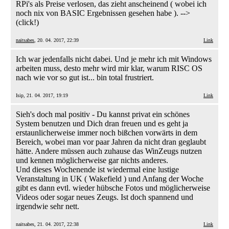
RPi's als Preise verlosen, das zieht anscheinend ( wobei ich
noch nix von BASIC Ergebnissen gesehen habe ). -->
(click!)
naitsabes
, 20. 04. 2017, 22:39
Link
Ich war jedenfalls nicht dabei. Und je mehr ich mit Windows
arbeiten muss, desto mehr wird mir klar, warum RISC OS
nach wie vor so gut ist... bin total frustriert.
Isip, 21. 04. 2017, 19:19
Link
Sieh's doch mal positiv - Du kannst privat ein schönes
System benutzen und Dich dran freuen und es geht ja
erstaunlicherweise immer noch bißchen vorwärts in dem
Bereich, wobei man vor paar Jahren da nicht dran geglaubt
hätte. Andere müssen auch zuhause das WinZeugs nutzen
und kennen möglicherweise gar nichts anderes.
Und dieses Wochenende ist wiedermal eine lustige
Veranstaltung in UK ( Wakefield ) und Anfang der Woche
gibt es dann evtl. wieder hübsche Fotos und möglicherweise
Videos oder sogar neues Zeugs. Ist doch spannend und
irgendwie sehr nett.
naitsabes, 21. 04. 2017, 22:38
Link