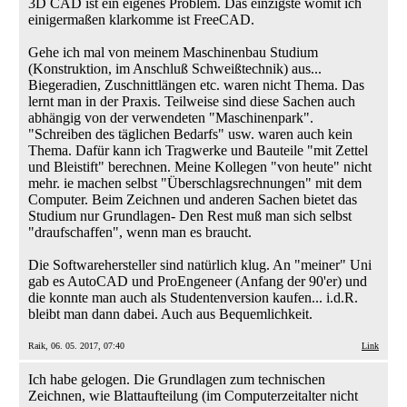
3D CAD ist ein eigenes Problem. Das einzigste womit ich
einigermaßen klarkomme ist FreeCAD.
Gehe ich mal von meinem Maschinenbau Studium
(Konstruktion, im Anschluß Schweißtechnik) aus...
Biegeradien, Zuschnittlängen etc. waren nicht Thema. Das
lernt man in der Praxis. Teilweise sind diese Sachen auch
abhängig von der verwendeten "Maschinenpark".
"Schreiben des täglichen Bedarfs" usw. waren auch kein
Thema. Dafür kann ich Tragwerke und Bauteile "mit Zettel
und Bleistift" berechnen. Meine Kollegen "von heute" nicht
mehr. ie machen selbst "Überschlagsrechnungen" mit dem
Computer. Beim Zeichnen und anderen Sachen bietet das
Studium nur Grundlagen- Den Rest muß man sich selbst
"draufschaffen", wenn man es braucht.
Die Softwarehersteller sind natürlich klug. An "meiner" Uni
gab es AutoCAD und ProEngeneer (Anfang der 90'er) und
die konnte man auch als Studentenversion kaufen... i.d.R.
bleibt man dann dabei. Auch aus Bequemlichkeit.
Raik, 06. 05. 2017, 07:40
Link
Ich habe gelogen. Die Grundlagen zum technischen
Zeichnen, wie Blattaufteilung (im Computerzeitalter nicht