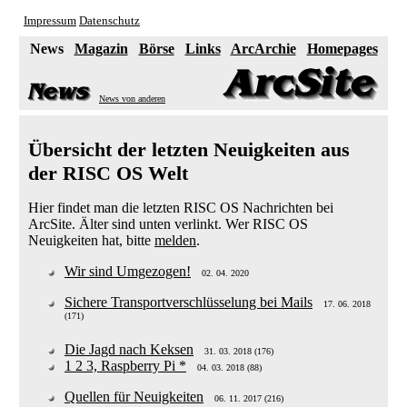
Impressum
Datenschutz
News
Magazin
Börse
Links
ArcArchie
Homepages
News von anderen
Übersicht der letzten Neuigkeiten aus
der RISC OS Welt
Hier findet man die letzten RISC OS Nachrichten bei
ArcSite. Älter sind unten verlinkt. Wer RISC OS
Neuigkeiten hat, bitte
melden
.
Wir sind Umgezogen!
02. 04. 2020
Sichere Transportverschlüsselung bei Mails
17. 06. 2018
(171)
Die Jagd nach Keksen
31. 03. 2018 (176)
1 2 3, Raspberry Pi *
04. 03. 2018 (88)
Quellen für Neuigkeiten
06. 11. 2017 (216)