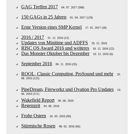
GAG Treffen 2017
04. 07. 2017 (368)
150 GAGs in 25 Jahren
01. 04. 2017 (129)
Erste Version eines SMP Kernel
17. 01. 2017 (58)
2016 / 2017
31. 12. 2016 (12)
Updates von Minitime und ADFFS
29. 12. 2016
RISC OS Award 2016 und weiteres
18. 12. 2016 (22)
Das Monster Oktober bis Dezember
10. 12. 2016 (6)
September 2016
06. 11. 2016 (35)
ROOL, Classic Computing, ProSound und mehr
20.
08. 2016 (123)
PipeDream, Fireworkz und Ovation Pro Updates
19.
06. 2016 (111)
Wakefield Report
06. 06. 2016
Regenzeit
04. 06. 2016
Frohe Ostern
26. 03. 2016 (99)
Stürmische Rosen
08. 02. 2016 (66)