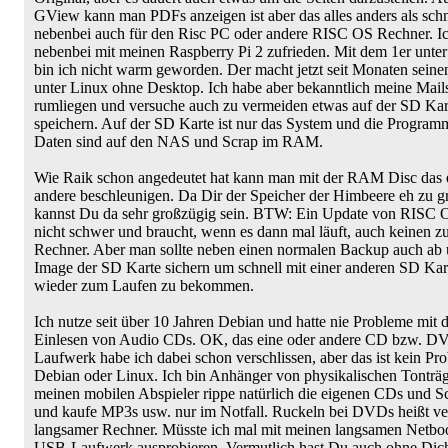
GView kann man PDFs anzeigen ist aber das alles anders als schne
nebenbei auch für den Risc PC oder andere RISC OS Rechner. Ic
nebenbei mit meinen Raspberry Pi 2 zufrieden. Mit dem 1er unt
bin ich nicht warm geworden. Der macht jetzt seit Monaten seine
unter Linux ohne Desktop. Ich habe aber bekanntlich meine Mails
rumliegen und versuche auch zu vermeiden etwas auf der SD Kar
speichern. Auf der SD Karte ist nur das System und die Program
Daten sind auf den NAS und Scrap im RAM.
Wie Raik schon angedeutet hat kann man mit der RAM Disc das 
andere beschleunigen. Da Dir der Speicher der Himbeere eh zu gr
kannst Du da sehr großzügig sein. BTW: Ein Update von RISC OS
nicht schwer und braucht, wenn es dann mal läuft, auch keinen zu
Rechner. Aber man sollte neben einen normalen Backup auch ab 
Image der SD Karte sichern um schnell mit einer anderen SD Kart
wieder zum Laufen zu bekommen.
Ich nutze seit über 10 Jahren Debian und hatte nie Probleme mit
Einlesen von Audio CDs. OK, das eine oder andere CD bzw. D
Laufwerk habe ich dabei schon verschlissen, aber das ist kein Pr
Debian oder Linux. Ich bin Anhänger von physikalischen Tonträg
meinen mobilen Abspieler rippe natürlich die eigenen CDs und Sc
und kaufe MP3s usw. nur im Notfall. Ruckeln bei DVDs heißt ve
langsamer Rechner. Müsste ich mal mit meinen langsamen Netb
USB-Laufwerk ausprobieren. Vermutlich hast Du auch ohne Dic