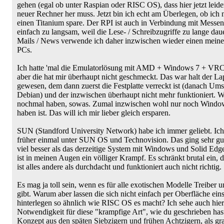
gehen (egal ob unter Raspian oder RISC OS), dass hier jetzt leide
neuer Rechner her muss. Jetzt bin ich echt am Überlegen, ob ich n
einen Titanium spare. Der RPI ist auch in Verbindung mit Messen
einfach zu langsam, weil die Lese- / Schreibzugriffe zu lange dau
Mails / News verwende ich daher inzwischen wieder einen meiner
PCs.
Ich hatte 'mal die Emulatorlösung mit AMD + Windows 7 + VRCP
aber die hat mir überhaupt nicht geschmeckt. Das war halt der La
gewesen, dem dann zuerst die Festplatte verreckt ist (danach Ums
Debian) und der inzwischen überhaupt nicht mehr funktioniert. Wi
nochmal haben, sowas. Zumal inzwischen wohl nur noch Windo
haben ist. Das will ich mir lieber gleich ersparen.
SUN (Standford University Network) habe ich immer geliebt. Ich 
früher einmal unter SUN OS und Technovision. Das ging sehr gu
viel besser als das derzeitige System mit Windows und Solid Edge
ist in meinen Augen ein völliger Krampf. Es schränkt brutal ein, 
ist alles andere als durchdacht und funktioniert auch nicht richtig.
Es mag ja toll sein, wenn es für alle exotischen Modelle Treiber 
gibt. Warum aber lassen die sich nicht einfach per Oberfläche eins
hinterlegen so ähnlich wie RISC OS es macht? Ich sehe auch hier
Notwendigkeit für diese "krampfige Art", wie du geschrieben hast.
Konzept aus den späten Siebzigern und frühen Achtzigern, als gra