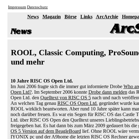
Impressum
Datenschutz
News
Magazin
Börse
Links
ArcArchie
Homepa
ROOL, Classic Computing, ProSoun
und mehr
10 Jahre RISC OS Open Ltd.
Im Juni 2006 fragte sich die immer gut informierte Drobe
Who ar
Open Ltd?
. Im September 2006 konnte
Drobe dann melden
das 
Open Ltd. den
Quelltext von RISC OS 5
nach und nach veröffent
An welchen Tag genau
RISC OS Open Ltd.
gegründet wurde ka
ROOL wirklich beantworten. Aber rund 10 Jahre später kann ma
noch darüber freuen. Es war ein Segen für RISC OS das Castle 
Ltd. über RISC OS Open den Quelltext unseres Lieblingsbetrieb
freigegeben hat. Es hat dann bis zum März 2009 gedauert bis die
OS 5 Version auf dem BeagleBoard
lief. Ohne ROOL wäre vermu
IYONIX pc und der A9home die letzten RISC OS Rechner gewe