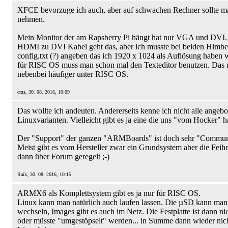
XFCE bevorzuge ich auch, aber auf schwachen Rechner sollte
nehmen.
Mein Monitor der am Rapsberry Pi hängt hat nur VGA und DVI. 
HDMI zu DVI Kabel geht das, aber ich musste bei beiden Himbee
config.txt (?) angeben das ich 1920 x 1024 als Auflösung haben wi
für RISC OS muss man schon mal den Texteditor benutzen. Das 
nebenbei häufiger unter RISC OS.
cms, 30. 08. 2016, 10:09
Das wollte ich andeuten. Andererseits kenne ich nicht alle angeb
Linuxvarianten. Vielleicht gibt es ja eine die uns "vom Hocker" ha
Der "Support" der ganzen "ARMBoards" ist doch sehr "Communi
Meist gibt es vom Hersteller zwar ein Grundsystem aber die Feih
dann über Forum geregelt ;-)
Raik, 30. 08. 2016, 10:15
ARMX6 als Komplettsystem gibt es ja nur für RISC OS.
Linux kann man natürlich auch laufen lassen. Die µSD kann man 
wechseln, Images gibt es auch im Netz. Die Festplatte ist dann ni
oder müsste "umgestöpselt" werden... in Summe dann wieder nich