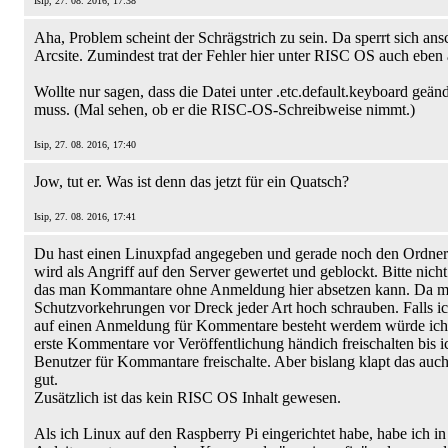
Isip, 27. 08. 2016, 17:38
Aha, Problem scheint der Schrägstrich zu sein. Da sperrt sich an
Arcsite. Zumindest trat der Fehler hier unter RISC OS auch eben 
Wollte nur sagen, dass die Datei unter .etc.default.keyboard geän
muss. (Mal sehen, ob er die RISC-OS-Schreibweise nimmt.)
Isip, 27. 08. 2016, 17:40
Jow, tut er. Was ist denn das jetzt für ein Quatsch?
Isip, 27. 08. 2016, 17:41
Du hast einen Linuxpfad angegeben und gerade noch den Ordner 
wird als Angriff auf den Server gewertet und geblockt. Bitte nich
das man Kommantare ohne Anmeldung hier absetzen kann. Da m
Schutzvorkehrungen vor Dreck jeder Art hoch schrauben. Falls ic
auf einen Anmeldung für Kommentare besteht werdem würde ich
erste Kommentare vor Veröffentlichung händich freischalten bis i
Benutzer für Kommantare freischalte. Aber bislang klapt das auc
gut.
Zusätzlich ist das kein RISC OS Inhalt gewesen.
Als ich Linux auf den Raspberry Pi eingerichtet habe, habe ich in