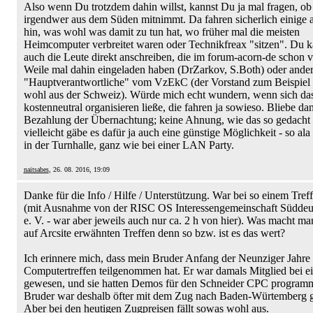
Also wenn Du trotzdem dahin willst, kannst Du ja mal fragen, ob
irgendwer aus dem Süden mitnimmt. Da fahren sicherlich einige 
hin, was wohl was damit zu tun hat, wo früher mal die meisten
Heimcomputer verbreitet waren oder Technikfreax "sitzen". Du k
auch die Leute direkt anschreiben, die im forum-acorn-de schon v
Weile mal dahin eingeladen haben (DrZarkov, S.Both) oder ande
"Hauptverantwortliche" vom VzEkC (der Vorstand zum Beispie
wohl aus der Schweiz). Würde mich echt wundern, wenn sich das
kostenneutral organisieren ließe, die fahren ja sowieso. Bliebe dan
Bezahlung der Übernachtung; keine Ahnung, wie das so gedacht i
vielleicht gäbe es dafür ja auch eine günstige Möglichkeit - so ala
in der Turnhalle, ganz wie bei einer LAN Party.
naitsabes
, 26. 08. 2016, 19:09
Danke für die Info / Hilfe / Unterstützung. War bei so einem Tref
(mit Ausnahme von der RISC OS Interessengemeinschaft Süddeut
e. V. - war aber jeweils auch nur ca. 2 h von hier). Was macht m
auf Arcsite erwähnten Treffen denn so bzw. ist es das wert?
Ich erinnere mich, dass mein Bruder Anfang der Neunziger Jahre 
Computertreffen teilgenommen hat. Er war damals Mitglied bei e
gewesen, und sie hatten Demos für den Schneider CPC programm
Bruder war deshalb öfter mit dem Zug nach Baden-Würtemberg g
Aber bei den heutigen Zugpreisen fällt sowas wohl aus.