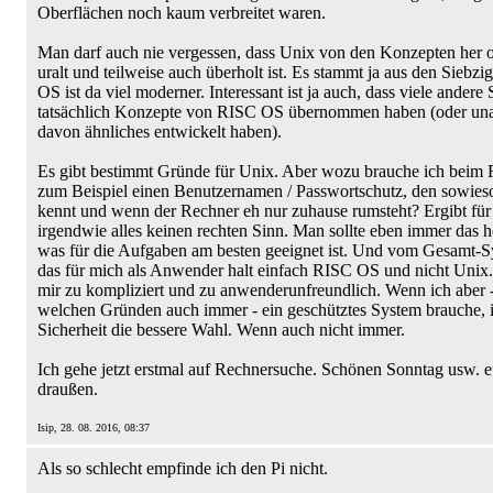
Oberflächen noch kaum verbreitet waren.
Man darf auch nie vergessen, dass Unix von den Konzepten her o
uralt und teilweise auch überholt ist. Es stammt ja aus den Siebz
OS ist da viel moderner. Interessant ist ja auch, dass viele andere
tatsächlich Konzepte von RISC OS übernommen haben (oder un
davon ähnliches entwickelt haben).
Es gibt bestimmt Gründe für Unix. Aber wozu brauche ich beim 
zum Beispiel einen Benutzernamen / Passwortschutz, den sowieso
kennt und wenn der Rechner eh nur zuhause rumsteht? Ergibt für
irgendwie alles keinen rechten Sinn. Man sollte eben immer das 
was für die Aufgaben am besten geeignet ist. Und vom Gesamt-Sy
das für mich als Anwender halt einfach RISC OS und nicht Unix. 
mir zu kompliziert und zu anwenderunfreundlich. Wenn ich aber 
welchen Gründen auch immer - ein geschütztes System brauche, i
Sicherheit die bessere Wahl. Wenn auch nicht immer.
Ich gehe jetzt erstmal auf Rechnersuche. Schönen Sonntag usw. e
draußen.
Isip, 28. 08. 2016, 08:37
Als so schlecht empfinde ich den Pi nicht.