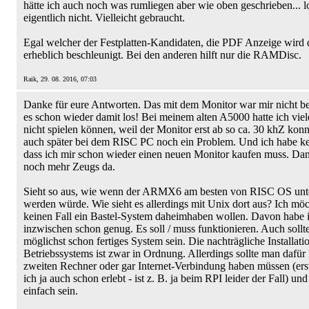
hätte ich auch noch was rumliegen aber wie oben geschrieben... l
eigentlich nicht. Vielleicht gebraucht.
Egal welcher der Festplatten-Kandidaten, die PDF Anzeige wird
erheblich beschleunigt. Bei den anderen hilft nur die RAMDisc.
Raik, 29. 08. 2016, 07:03
Danke für eure Antworten. Das mit dem Monitor war mir nicht b
es schon wieder damit los! Bei meinem alten A5000 hatte ich viel
nicht spielen können, weil der Monitor erst ab so ca. 30 khZ kon
auch später bei dem RISC PC noch ein Problem. Und ich habe ke
dass ich mir schon wieder einen neuen Monitor kaufen muss. Dan
noch mehr Zeugs da.
Sieht so aus, wie wenn der ARMX6 am besten von RISC OS unte
werden würde. Wie sieht es allerdings mit Unix dort aus? Ich möc
keinen Fall ein Bastel-System daheimhaben wollen. Davon habe 
inzwischen schon genug. Es soll / muss funktionieren. Auch sollte
möglichst schon fertiges System sein. Die nachträgliche Installati
Betriebssystems ist zwar in Ordnung. Allerdings sollte man dafür
zweiten Rechner oder gar Internet-Verbindung haben müssen (ers
ich ja auch schon erlebt - ist z. B. ja beim RPI leider der Fall) un
einfach sein.