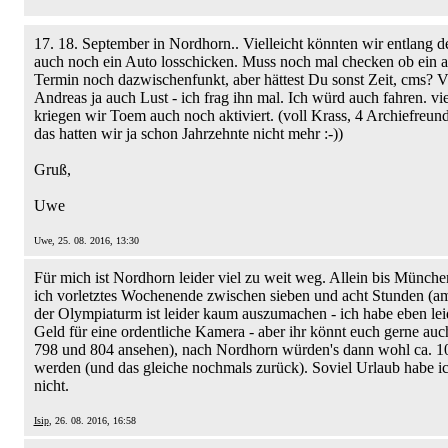
17. 18. September in Nordhorn.. Vielleicht könnten wir entlang d
auch noch ein Auto losschicken. Muss noch mal checken ob ein a
Termin noch dazwischenfunkt, aber hättest Du sonst Zeit, cms? Vi
Andreas ja auch Lust - ich frag ihn mal. Ich würd auch fahren. vie
kriegen wir Toem auch noch aktiviert. (voll Krass, 4 Archiefreun
das hatten wir ja schon Jahrzehnte nicht mehr :-))
Gruß,
Uwe
Uwe, 25. 08. 2016, 13:30
Für mich ist Nordhorn leider viel zu weit weg. Allein bis Münche
ich vorletztes Wochenende zwischen sieben und acht Stunden (a
der Olympiaturm ist leider kaum auszumachen - ich habe eben lei
Geld für eine ordentliche Kamera - aber ihr könnt euch gerne auc
798 und 804 ansehen), nach Nordhorn würden's dann wohl ca. 1
werden (und das gleiche nochmals zurück). Soviel Urlaub habe ic
nicht.
Isip
, 26. 08. 2016, 16:58