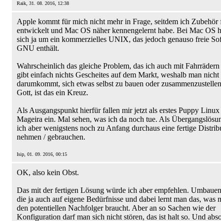
Raik, 31. 08. 2016, 12:38
Apple kommt für mich nicht mehr in Frage, seitdem ich Zubehör 
entwickelt und Mac OS näher kennengelernt habe. Bei Mac OS h
sich ja um ein kommerzielles UNIX, das jedoch genauso freie So
GNU enthält.
Wahrscheinlich das gleiche Problem, das ich auch mit Fahrrädern 
gibt einfach nichts Gescheites auf dem Markt, weshalb man nicht
darumkommt, sich etwas selbst zu bauen oder zusammenzustelle
Gott, ist das ein Kreuz.
Als Ausgangspunkt hierfür fallen mir jetzt als erstes Puppy Linux
Mageira ein. Mal sehen, was ich da noch tue. Als Übergangslösu
ich aber wenigstens noch zu Anfang durchaus eine fertige Distrib
nehmen / gebrauchen.
Isip, 01. 09. 2016, 00:15
OK, also kein Obst.
Das mit der fertigen Lösung würde ich aber empfehlen. Umbaue
die ja auch auf eigene Bedürfnisse und dabei lernt man das, was 
den potentiellen Nachfolger braucht. Aber an so Sachen wie der
Konfiguration darf man sich nicht stören, das ist halt so. Und abso