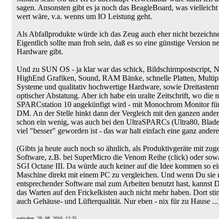
sagen. Ansonsten gibt es ja noch das BeagleBoard, was vielleicht
wert wäre, v.a. wenns um IO Leistung geht.
Als Abfallprodukte würde ich das Zeug auch eher nicht bezeichn
Eigentlich sollte man froh sein, daß es so eine günstige Version n
Hardware gibt.
Und zu SUN OS - ja klar war das schick, Bildschirmpostscript, 
HighEnd Grafiken, Sound, RAM Bänke, schnelle Platten, Multip
Systeme und qualitativ hochwertige Hardware, sowie Dreitasten
optischer Abstatung. Aber ich habe ein uralte Zeitschrift, wo die 
SPARCstation 10 angekünfigt wird - mit Monochrom Monitor fü
DM. An der Stelle hinkt dann der Vergleich mit den ganzen ande
schon ein wenig, was auch bei den UltraSPARCs (Ultra80, Blade
viel "besser" geworden ist - das war halt einfach eine ganz andere
(Gibts ja heute auch noch so ähnlich, als Produktivgeräte mit zug
Software, z.B. bei SuperMicro die Venom Reihe (click) oder sow
SGI Octane III. Da würde auch keiner auf die Idee kommen so ei
Maschine direkt mit einem PC zu vergleichen. Und wenn Du sie 
entsprechender Software mal zum Arbeiten benutzt hast, kannst D
das Warten auf den Frickelkisten auch nicht mehr haben. Dort s
auch Gehäuse- und Lüfterqualität. Nur eben - nix für zu Hause ...
naitsabes
, 28. 08. 2016, 12:35