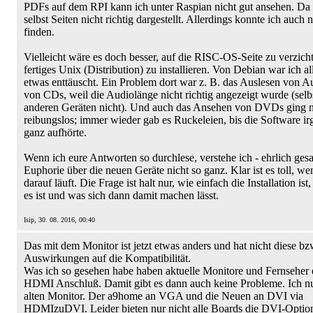
PDFs auf dem RPI kann ich unter Raspian nicht gut ansehen. Da
selbst Seiten nicht richtig dargestellt. Allerdings konnte ich auch 
finden.
Vielleicht wäre es doch besser, auf die RISC-OS-Seite zu verzich
fertiges Unix (Distribution) zu installieren. Von Debian war ich al
etwas enttäuscht. Ein Problem dort war z. B. das Auslesen von A
von CDs, weil die Audiolänge nicht richtig angezeigt wurde (selb
anderen Geräten nicht). Und auch das Ansehen von DVDs ging n
reibungslos; immer wieder gab es Ruckeleien, bis die Software 
ganz aufhörte.
Wenn ich eure Antworten so durchlese, verstehe ich - ehrlich gesa
Euphorie über die neuen Geräte nicht so ganz. Klar ist es toll, 
darauf läuft. Die Frage ist halt nur, wie einfach die Installation ist,
es ist und was sich dann damit machen lässt.
Isip, 30. 08. 2016, 00:40
Das mit dem Monitor ist jetzt etwas anders und hat nicht diese bz
Auswirkungen auf die Kompatibilität.
Was ich so gesehen habe haben aktuelle Monitore und Fernseher 
HDMI Anschluß. Damit gibt es dann auch keine Probleme. Ich n
alten Monitor. Der a9home an VGA und die Neuen an DVI via
HDMIzuDVI. Leider bieten nur nicht alle Boards die DVI-Option