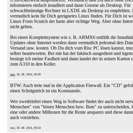
informieren einfach installiert und dann Gnome als Desktop. Für
schwachbrünstige Rechner ist LXDE als Desktop zu empfehlen. 
vermutlich kein für Dich geeignetes Linux finden. Für Dich ist w
Linux From Scratch der harte aber richtige Weg. Aber ohne Intern
nicht gehen.
Bei einen Komplettsystem wie z. B. ARMX6 entfällt die Installat
Updates ohne Internet werden dann vermutlich jedesmal den Date
Versand usw. kosten. Ob Du dich vom Risc PC lösen kannst, mus
selber beantworten. Bei mir hat der faktisch ausgedient und irge
besiege ich meine Faulheit und dann landet der in seinen Karton
zum A310 in den Keller.
cms
, 30. 08. 2016, 09:49
BTW: Auch trete mal in die Application Firewall. Ein "CD" gefo
einen Schrägstrich ist ein Kommando.
Wer zweifelsfrei einen Weg in Software findet der auch nicht ner
Menschen" von "bösen Menschen bzw. Bots" zu unterscheiden, 
eine oder andere Millionen für die Rente ansparen und diese dann 
auch vorziehen.
cms, 30. 08. 2016, 09:54