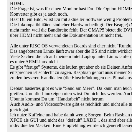
HDMI.
Die Frage ist, was für einen Monitor hast Du. Die Option HD
Konverter gibt es ja auch noch.
Hast Du ein Bild, wirst Du mit aktueller Software wenig Problem
Die Inkompatibilitäten sind eher Hardwarebedingt. Der Beagle(
nicht mehr, weil die Bandbreite fehlt. Der OMAP5 bietet die DV
über HDMI nicht mehr und die Dokumentation ist nicht frei...
Alle unter RISC OS verwendeten Boards sind eher nicht "Rundu
Das angebotenen Linux läuft zwar aber die BS sind nicht wirklich
Viele Sachen die ich auf meinem Intel-Laptop unter Linux laufen 
es unter ARMLinux nicht.
Es gibt "fertige" Systeme, die laufen gut aber ob sie Deinen Anf
entsprechen ist schlecht zu sagen. Raspbian gehört auss meiner S
zu den besseren Kandidaten (die Einschränkungen des Pi mal aus
Debian basiertes gibt es wie "Sand am Meer". Da kann man leich
greifen. Und die Linuxeigenarten wirst Du nicht los werden. Auc
Ubuntu kommst Du um "Handarbeit" nicht herum.
Auch Audio- und Videosoftware gibt es reichlich und nicht alle tu
gleich gut.
Ich nutze Kaffeine und habe damit wenig Sorgen. Beim Rasbian 
XFCE als GUI und nicht das "default" LXDE... das sind aber all
individuellen Macken. Eine Empfehlung würde ich generell lasse