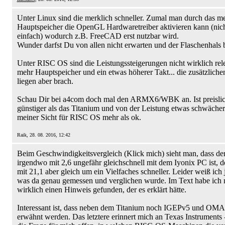
Unter Linux sind die merklich schneller. Zumal man durch das m
Hauptspeicher die OpenGL Hardwaretreiber aktivieren kann (nic
einfach) wodurch z.B. FreeCAD erst nutzbar wird.
Wunder darfst Du von allen nicht erwarten und der Flaschenhals b
Unter RISC OS sind die Leistungssteigerungen nicht wirklich rele
mehr Hauptspeicher und ein etwas höherer Takt... die zusätzlich
liegen aber brach.
Schau Dir bei a4com doch mal den ARMX6/WBK an. Ist preislic
günstiger als das Titanium und von der Leistung etwas schwächer
meiner Sicht für RISC OS mehr als ok.
Raik, 28. 08. 2016, 12:42
Beim Geschwindigkeitsvergleich (Klick mich) sieht man, dass de
irgendwo mit 2,6 ungefähr gleichschnell mit dem Iyonix PC ist, d
mit 21,1 aber gleich um ein Vielfaches schneller. Leider weiß ich j
was da genau gemessen und verglichen wurde. Im Text habe ich 
wirklich einen Hinweis gefunden, der es erklärt hätte.
Interessant ist, dass neben dem Titanium noch IGEPv5 und 
erwähnt werden. Das letztere erinnert mich an Texas Instruments -