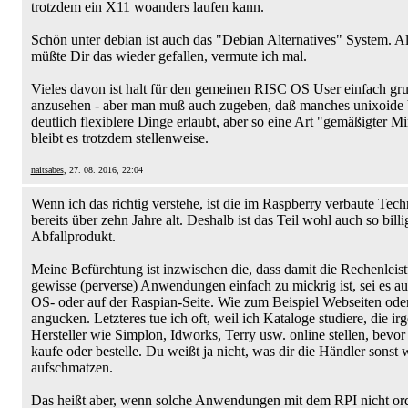
trotzdem ein X11 woanders laufen kann.
Schön unter debian ist auch das "Debian Alternatives" System. Al
müßte Dir das wieder gefallen, vermute ich mal.
Vieles davon ist halt für den gemeinen RISC OS User einfach gru
anzusehen - aber man muß auch zugeben, daß manches unixoide
deutlich flexiblere Dinge erlaubt, aber so eine Art "gemäßigter M
bleibt es trotzdem stellenweise.
naitsabes
, 27. 08. 2016, 22:04
Wenn ich das richtig verstehe, ist die im Raspberry verbaute Tech
bereits über zehn Jahre alt. Deshalb ist das Teil wohl auch so billi
Abfallprodukt.
Meine Befürchtung ist inzwischen die, dass damit die Rechenleist
gewisse (perverse) Anwendungen einfach zu mickrig ist, sei es a
OS- oder auf der Raspian-Seite. Wie zum Beispiel Webseiten od
angucken. Letzteres tue ich oft, weil ich Kataloge studiere, die i
Hersteller wie Simplon, Idworks, Terry usw. online stellen, bevor
kaufe oder bestelle. Du weißt ja nicht, was dir die Händler sonst 
aufschmatzen.
Das heißt aber, wenn solche Anwendungen mit dem RPI nicht ord