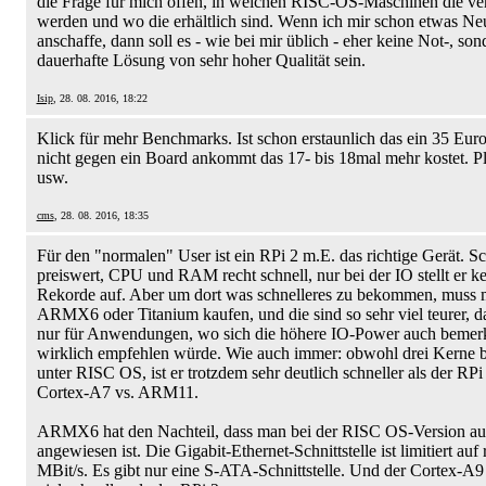
die Frage für mich offen, in welchen RISC-OS-Maschinen die ve
werden und wo die erhältlich sind. Wenn ich mir schon etwas Ne
anschaffe, dann soll es - wie bei mir üblich - eher keine Not-, son
dauerhafte Lösung von sehr hoher Qualität sein.
Isip
, 28. 08. 2016, 18:22
Klick für mehr Benchmarks. Ist schon erstaunlich das ein 35 Eur
nicht gegen ein Board ankommt das 17- bis 18mal mehr kostet. P
usw.
cms
, 28. 08. 2016, 18:35
Für den "normalen" User ist ein RPi 2 m.E. das richtige Gerät. S
preiswert, CPU und RAM recht schnell, nur bei der IO stellt er k
Rekorde auf. Aber um dort was schnelleres zu bekommen, muss
ARMX6 oder Titanium kaufen, und die sind so sehr viel teurer, da
nur für Anwendungen, wo sich die höhere IO-Power auch bemer
wirklich empfehlen würde. Wie auch immer: obwohl drei Kerne b
unter RISC OS, ist er trotzdem sehr deutlich schneller als der RPi
Cortex-A7 vs. ARM11.
ARMX6 hat den Nachteil, dass man bei der RISC OS-Version a
angewiesen ist. Die Gigabit-Ethernet-Schnittstelle ist limitiert auf
MBit/s. Es gibt nur eine S-ATA-Schnittstelle. Und der Cortex-A9 i