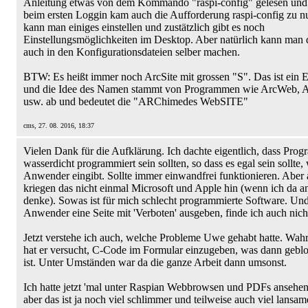
Anleitung etwas von dem Kommando "raspi-config" gelesen und
beim ersten Loggin kam auch die Aufforderung raspi-config zu n
kann man einiges einstellen und zustätzlich gibt es noch
Einstellungsmöglichkeiten im Desktop. Aber natürlich kann man d
auch in den Konfigurationsdateien selber machen.
BTW: Es heißt immer noch ArcSite mit grossen "S". Das ist ein
und die Idee des Namen stammt von Programmen wie ArcWeb, 
usw. ab und bedeutet die "ARChimedes WebSITE"
cms, 27. 08. 2016, 18:37
Vielen Dank für die Aufklärung. Ich dachte eigentlich, dass Pro
wasserdicht programmiert sein sollten, so dass es egal sein sollte,
Anwender eingibt. Sollte immer einwandfrei funktionieren. Aber
kriegen das nicht einmal Microsoft und Apple hin (wenn ich da a
denke). Sowas ist für mich schlecht programmierte Software. Un
Anwender eine Seite mit 'Verboten' ausgeben, finde ich auch nicht
Jetzt verstehe ich auch, welche Probleme Uwe gehabt hatte. Wahr
hat er versucht, C-Code im Formular einzugeben, was dann gebl
ist. Unter Umständen war da die ganze Arbeit dann umsonst.
Ich hatte jetzt 'mal unter Raspian Webbrowsen und PDFs ansehen 
aber das ist ja noch viel schlimmer und teilweise auch viel lansame