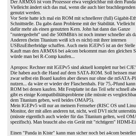
Der ARMX6 ist vom Prozessor etwa vergleichbar mit dem Panda
Vielleicht ändert sich das mal, wenn die auch hier brachliegenden
genutzt werden.
Vor Serie hatte ich mal ein ROM mit schnellerer (full) Gigabit-Eth
Schnittstelle. Da gabs dann Probleme mit der Stabilität. Vielleicht
dafür mehr als einen genutzten Kern. John hat dann das Ganze
"runtergedreht" und die 500MBit/s ist noch immer schneller als d
Anderen (beim Titanium weiß ich es nicht) mit ihrer internen
USBzuEtherbridge schaffen. Auch mein IGEPv5 ist an der Stelle
Kauft man den ARMX6 bei a4com bekommt man den gleichen Su
würde man bei R-Comp kaufen...
Apropos: Rechner mit IGEPv5 sind aktuell komplett nur bei CJE'
Die haben auch die Hand auf dem SATA-ROM. Soll heissen man
zwar selbst ein Board kaufen aber dieses nur ohne die mSATA-Pl
nutzen... da wäre er wieder der Flaschenhals. Für 75,-Pfund kan
ROM bei denen kaufen. Mit Festplatte ist das Teil sehr schnell ab
gibt es einige Kompatibilitätsprobleme (die müsste es vergleichba
dem Titanium geben, weil beides OMAP5).
Mein IGEPv5 will nur an meinem Fernseher (RISC OS und Linux
Monitor, der mit allen anderen tut, nicht, weil DVI nicht unterstüt
(müsste eigentlich auch wieder für das Titanium gelten, weil O
spezifisch). Man braucht also ein Gerät mit "richtigem" HDMI-E
Einen "Panda in Kiste" kann man sicher noch bei a4com bestelle