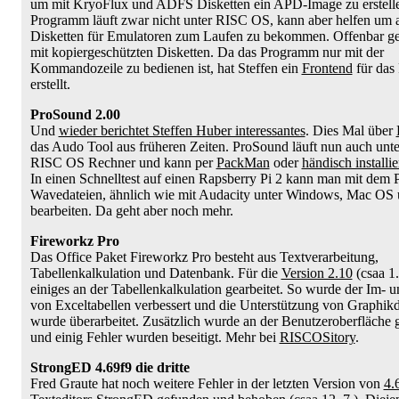
um mit KryoFlux und ADFS Disketten ein APD-Image zu erstell
Programm läuft zwar nicht unter RISC OS, kann aber helfen um a
Disketten für Emulatoren zum Laufen zu bekommen. Offenbar ge
mit kopiergeschützten Disketten. Da das Programm nur mit der
Kommandozeile zu bedienen ist, hat Steffen ein
Frontend
für das
erstellt.
ProSound 2.00
Und
wieder berichtet Steffen Huber interessantes
. Dies Mal über
das Audo Tool aus früheren Zeiten. ProSound läuft nun auch u
RISC OS Rechner und kann per
PackMan
oder
händisch installie
In einen Schnelltest auf einen Rapsberry Pi 2 kann man mit dem
Wavedateien, ähnlich wie mit Audacity unter Windows, Mac OS 
bearbeiten. Da geht aber noch mehr.
Fireworkz Pro
Das Office Paket Fireworkz Pro besteht aus Textverarbeitung,
Tabellenkalkulation und Datenbank. Für die
Version 2.10
(csaa 1.
einiges an der Tabellenkalkulation gearbeitet. So wurde der Im- 
von Exceltabellen verbessert und die Unterstützung von Graphikd
wurde überarbeitet. Zusätzlich wurde an der Benutzeroberfläche g
und einig Fehler wurden beseitigt. Mehr bei
RISCOSitory
.
StrongED 4.69f9 die dritte
Fred Graute hat noch weitere Fehler in der letzten Version von
4.