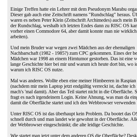
Einige Treffen hatte ein Lehrer mit dem Pseudonym Marabu organ
Dieser gab auch eine Zeitschrift namens "Rundschlag" heraus. Ü
waren es neben Peter Klein (Zeitschrift Archimedes) auch mein 
der Rundschlag, weshalb ich letzten Endes dann zu RISC OS kam.
vorher einen Commodore 64, aber damit konnte man nie wirklich 
arbeiten).
Und mein Bruder war wegen zwei Mädchen aus der ehemaligen
Nachbarschaft (1982 - 1985?) zum CPC gekommen. Eines der be
Mädchen war 1998 an einem Hirntumor gestorben. Das ist eine 
lange Geschichte hier bei mir und warum ich heute dort bin, wo i
warum ich RISC OS nutze.
Mal was anderes. Wollte eben eine meiner Himbeeren in Raspian 
(nachdem mir mein Laptop jetzt endgültig verreckt ist, dachte ich 
mach's 'mal damit). Aber das Teil startet nicht in die Oberfläche. S
fragt es nach irgendeinem Login. Keine Ahnung, was man da eing
damit die Oberfläche startet und ich den Webbrowser verwenden
Unter RISC OS ist das überhaupt kein Problem. Da bootet das OS
schnell durch und man landet wie gewohnt in der Oberfläche. Alle
der Webbrowser eingeschränkt; die alte leidige Geschichte.
Wie startet man jetzt unter dem anderen OS die Oberfläche? Des