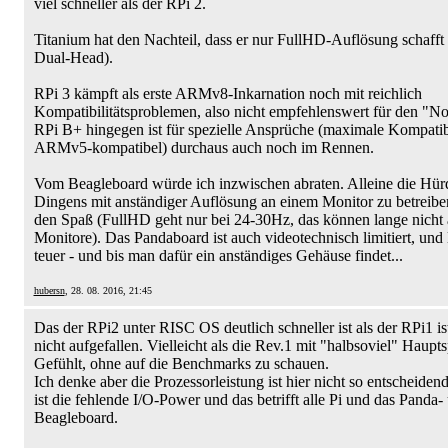
viel schneller als der RPi 2.
Titanium hat den Nachteil, dass er nur FullHD-Auflösung schafft 
Dual-Head).
RPi 3 kämpft als erste ARMv8-Inkarnation noch mit reichlich
Kompatibilitätsproblemen, also nicht empfehlenswert für den "N
RPi B+ hingegen ist für spezielle Ansprüche (maximale Kompatibil
ARMv5-kompatibel) durchaus auch noch im Rennen.
Vom Beagleboard würde ich inzwischen abraten. Alleine die Hür
Dingens mit anständiger Auflösung an einem Monitor zu betreiben
den Spaß (FullHD geht nur bei 24-30Hz, das können lange nicht 
Monitore). Das Pandaboard ist auch videotechnisch limitiert, und l
teuer - und bis man dafür ein anständiges Gehäuse findet...
hubersn
, 28. 08. 2016, 21:45
Das der RPi2 unter RISC OS deutlich schneller ist als der RPi1 is
nicht aufgefallen. Vielleicht als die Rev.1 mit "halbsoviel" Haupts
Gefühlt, ohne auf die Benchmarks zu schauen.
Ich denke aber die Prozessorleistung ist hier nicht so entscheiden
ist die fehlende I/O-Power und das betrifft alle Pi und das Panda-
Beagleboard.