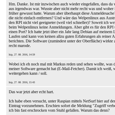
Hm. Danke. Ist mir inzwischen auch wieder eingefallen, dass da
aus irgendwas war. Wusste aber nicht mehr recht was und woher 
früher gewusst hatte. Warum aber überhaupt diese Anmeldesach
die nicht einfach entfernen? Und wäre das Welpenlinux aus Austra
den RPI nicht viel geeigneter (weil viel schneller)? Soweit ich wei
beim Welpenlinux keine Anmeldungen. Aber gibt es für den RPI 
einen Port? Ich hatte jetzt über ein Jahr lang Debian auf meinem
Laufen und kann von keinen allzu guten Erfahrungen als reiner
berichten. Die Software (zumindest unter der Oberfläche) wirkte 
recht marode.
Isip, 27. 08. 2016, 14:59
Wobei ich eh noch mal mit Markus reden und sehen wollte, was d
meiner Software gemacht hat (E-Mail-Fetcher). Damit ich weiß, w
weitergehen kann / soll.
Isip, 27. 08. 2016, 15:43
Das war jetzt aber echt hart.
Ich habe eben versucht, unter Raspian mittels NetSurf hier auf der
Eintrag vorzunehmen. Erschien sofort die Meldung "Zugriff verb
ich bin fast erschrocken vom Stuhl gefallen. Warum das denn?