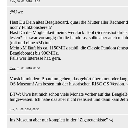
Raik, 30. 08. 2016, 17:20
@Uwe
Hast Du Dein altes Beagleboard, quasi die Mutter aller Rechner d
noch? Funktionsbereit?
Hast Du die Möglichkeit mein Overclock-Tool (Screenshot drück
testen? Ist zwar vorrangig für die Pandoras, sollte aber auch mit
(mit und ohne xM) tun.
Mein xM läuft bis ca. 1150MHz stabil, die Classic Pandora (entsp
Beagleboard) bis 900MHz.
Falls wer Interesse hat, gern.
Raik
, 31. 08. 2016, 06:58
Vorsicht mit dem Board umgehen, das gehört über kurz oder lang
OS Museum! Am besten mit der historischen RISC OS Version. ;
BTW: Uwe hat mich schon viele Monate vorher auf das BeagleB
hingewiesen. Ich habe das aber nicht realisiert und dann kam Jeffr
cms, 31. 08. 2016, 08:50
Ins Museum aber nur komplett in der "Zigarettenkiste" ;-)