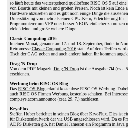
so läuft heute das weitestgehend quelloffene RISC OS 5 auf eine 
von Boards mit kleinen und großen Preisen. Noch ist kein Ende a
Hardware abzusehen und es gibt noch einige Dinge die ausstehen
Unterstützung von mehr als einen CPU-Kern, Erleichterung für
Programmierer um VFP oder besser NEON einfacher zu nutzen un
viele kleine und große weitere Dinge.
Classic Computing 2016
In einen Monat, genauer am 17. und 18. September, findet in Nor
Retromesse
Classic Computing 2016
statt. Auf dem Treffen wird 
Tisch der
GAG
geben und
auch andere
haben Ihr kommen
angek
Drag 'N Drop
Von dem PDF Magazin
Drag 'N Drop
ist die Ausgabe 7i4 (csaa 5.
erschienen.
Werbung beim RISC OS Blog
Das
RISC OS Blog
erlaubt kostenlose RISC OS Werbung. Dabe
auch RISC OS Firmen Werbung kostenlos schalten. Bei Interesse b
comp.sys.acorn.announce
(csaa 29. 7.) nachlesen.
KryoFlux
Steffen Huber berichtet in seinen Blog
über
KryoFlux
. Dies ist e
für Diskettenlaufwerk der via USB angeschlossen wird. Da es Pr
ADFS Disketten gib, hat Daniel Jameson ein Programm in Java g