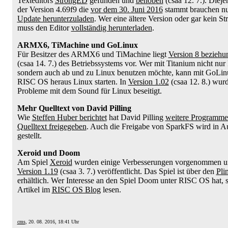
Texteditors
StrongED
gefunden und
behoben
(csaa 12. 7.). Dieje
der Version 4.69f9 die
vor dem 30. Juni 2016
stammt brauchen nu
Update herunterzuladen
. Wer eine ältere Version oder gar kein S
muss den Editor
vollständig herunterladen
.
ARMX6, TiMachine und GoLinux
Für Besitzer des ARMX6 und TiMachine liegt
Version 8 beziehu
(csaa 14. 7.) des Betriebssystems vor. Wer mit Titanium nicht nu
sondern auch ab und zu Linux benutzen möchte, kann mit GoLin
RISC OS heraus Linux starten. In
Version 1.02
(csaa 12. 8.) wur
Probleme mit dem Sound für Linux beseitigt.
Mehr Quelltext von David Pilling
Wie
Steffen Huber berichtet
hat David Pilling
weitere Programme
Quelltext freigegeben
. Auch die Freigabe von SparkFS wird in Au
gestellt.
Xeroid und Doom
Am Spiel
Xeroid
wurden einige Verbesserungen vorgenommen un
Version 1.19
(csaa 3. 7.) veröffentlicht. Das Spiel ist über den
Pli
erhältlich. Wer Interesse an den Spiel Doom unter RISC OS hat, s
Artikel im
RISC OS Blog
lesen.
cms
, 20. 08. 2016, 18:41 Uhr