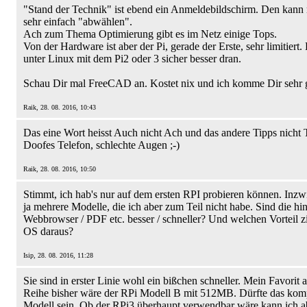
"Stand der Technik" ist ebend ein Anmeldebildschirm. Den kann
sehr einfach "abwählen".
Ach zum Thema Optimierung gibt es im Netz einige Tops.
Von der Hardware ist aber der Pi, gerade der Erste, sehr limitiert.
unter Linux mit dem Pi2 oder 3 sicher besser dran.
Schau Dir mal FreeCAD an. Kostet nix und ich komme Dir sehr g
Raik, 28. 08. 2016, 10:43
Das eine Wort heisst Auch nicht Ach und das andere Tipps nicht 
Doofes Telefon, schlechte Augen ;-)
Raik, 28. 08. 2016, 10:50
Stimmt, ich hab's nur auf dem ersten RPI probieren können. Inzwi
ja mehrere Modelle, die ich aber zum Teil nicht habe. Sind die hin
Webbrowser / PDF etc. besser / schneller? Und welchen Vorteil 
OS daraus?
Isip, 28. 08. 2016, 11:28
Sie sind in erster Linie wohl ein bißchen schneller. Mein Favorit 
Reihe bisher wäre der RPi Modell B mit 512MB. Dürfte das komp
Modell sein. Ob der RPi3 überhaupt verwendbar wäre kann ich ab