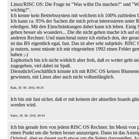
Linux/RISC OS: Die Frage ist "Was willst Du machen?" und "Was
wichtig?".
Ich kenne kein Betriebssystem mit welchem ich 100% zufrieden b
Ich kann ca. 95% der Sachen die mich privat interessieren unter
erledigen. Mit den Einschränkungen dabei kann ich leben. Einig
gehen besser als woanders... Die die nicht gehen mache ich auf e
anderen Rechner. Und manchmal nutze ich einfach den, der gerade
ist das BS eigentlich egal, fast. Das ist aber sehr subjektiv. RIS
ja nutzen, sonst müsste ich mir eingestehen 1992 einen Fehler ge
haben ;-)
Euphorisch bin ich nicht wirklich aber froh, daß es weiter geht u
zugegeben, viel dabei ist Spaß.
Dienstlich/Geschäftlich könnte ich mit RISC OS keinen Blument
gewinnen, mit Linux aber auch nicht vollumfänglich.
Raik, 30. 08. 2016, 09:24
Ich bin mir fast sicher, daß er mit keinem der aktuellen boards glü
werden wird.
Patric, 30. 08. 2016, 09:44
Ich bin gerade fern von jedem RISC OS Rechner. Im Menü von pd
einen Punkt um die Seiten besser anzuzeigen. Dann ist das Anzei
Original, aber es dauert auch etwas um die Seiten darzustellen. A