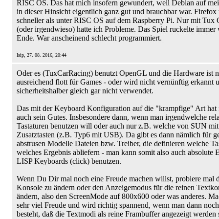
RISC OS. Das hat mich insofern gewundert, weil Debian auf me
in dieser Hinsicht eigentlich ganz gut und brauchbar war. Firefox 
schneller als unter RISC OS auf dem Raspberry Pi. Nur mit Tux 
(oder irgendwieso) hatte ich Probleme. Das Spiel ruckelte immer
Ende. War anscheinend schlecht programmiert.
Isip, 27. 08. 2016, 20:44
Oder es (TuxCarRacing) benutzt OpenGL und die Hardware ist n
ausreichend flott für Games - oder wird nicht vernünftig erkannt
sicherheitshalber gleich gar nicht verwendet.
Das mit der Keyboard Konfiguration auf die "krampfige" Art ha
auch sein Gutes. Insbesondere dann, wenn man irgendwelche rela
Tastaturen benutzen will oder auch nur z.B. welche von SUN mit a
Zusatztasten (z.B. Typ6 mit USB). Da gibt es dann nämlich für ge
abstrusen Modelle Dateien bzw. Treiber, die definieren welche Ta
welches Ergebnis abliefern - man kann somit also auch absolute 
LISP Keyboards (click) benutzen.
Wenn Du Dir mal noch eine Freude machen willst, probiere mal d
Konsole zu ändern oder den Anzeigemodus für die reinen Textko
ändern, also den ScreenMode auf 800x600 oder was anderes. Ma
sehr viel Freude und wird richtig spannend, wenn man dann noch
besteht, daß die Textmodi als reine Frambuffer angezeigt werden s