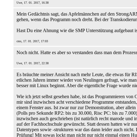
Uwe, 17. 01. 2017, 16:38
Mein Gedächtnis sagt, das Apfelmännchen auf den StrongARM 
gehen, wenn das Programm noch dreht. Bei der Transkodieru
Hast Du eine Ahnung wie die SMP Unterstützung aufgebaut is
cms, 17. 01. 2017, 17:03
Noch nicht. Hatte es aber so verstanden dass man dem Prozess
Uwe, 17. 01. 2017, 22:38
Es bräuchte meiner Ansicht nach mehr Leute, die etwas für R
etlichen Jahren immer wieder von Neulingen gefragt, wie ma
besser mit Linux beginnt. Aber die eigentliche Frage wurde ni
Wie ich jetzt selbst gesehen habe, ist das Programmieren von
mir sind inzwischen acht verschiedene Programme entstanden,
einem Fenster aus. Ist zwar nur zur Demonstration, aber allei
(Polls pro Sekunde RP2: bis zu 30.000, Risc PC: bis zu 7.000)
inzwischen auch geschrieben (ist natürlich recht marode und in
auf der Fachhochschule gewünscht. Statt dessen hatten wir n
Datentypen sowie -strukturen war das dann leider auch nicht.
Prüfung! Mit sowas lockt man nicht nur nicht einmal einen Hu