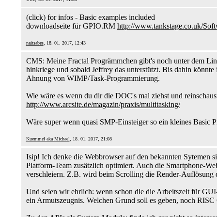
(click) for infos - Basic examples included
downloadseite für GPIO.RM
http://www.tankstage.co.uk/Soft
naitsabes
, 18. 01. 2017, 12:43
CMS: Meine Fractal Progrämmchen gibt's noch unter dem Lin
hinkriege und sobald Jeffrey das unterstützt. Bis dahin könnte
Ahnung von WIMP/Task-Programmierung.
Wie wäre es wenn du dir die DOC's mal ziehst und reinschaus
http://www.arcsite.de/magazin/praxis/multitasking/
Wäre super wenn quasi SMP-Einsteiger so ein kleines Basic Pro
Kuemmel aka Michael
, 18. 01. 2017, 21:08
Isip! Ich denke die Webbrowser auf den bekannten Sytemen si
Platform-Team zusätzlich optimiert. Auch die Smartphone-Webb
verschleiern. Z.B. wird beim Scrolling die Render-Auflösung 
Und seien wir ehrlich: wenn schon die die Arbeitszeit für GU
ein Armutszeugnis. Welchen Grund soll es geben, noch RISC