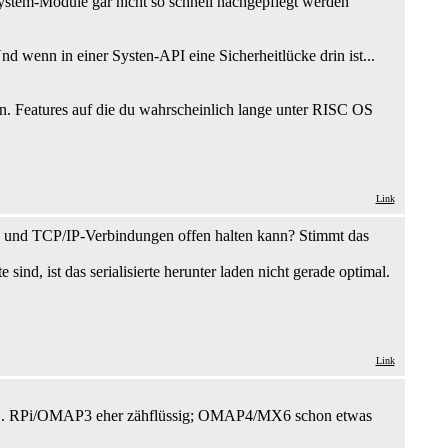
 System-Module gar nicht so schnell nachgepflegt werden
d wenn in einer Systen-API eine Sicherheitlücke drin ist...
n. Features auf die du wahrscheinlich lange unter RISC OS
Link
s und TCP/IP-Verbindungen offen halten kann? Stimmt das
ind, ist das serialisierte herunter laden nicht gerade optimal.
Link
ower". RPi/OMAP3 eher zähflüssig; OMAP4/MX6 schon etwas