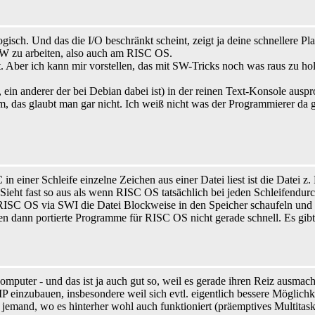
gisch. Und das die I/O beschränkt scheint, zeigt ja deine schnellere Pl
W zu arbeiten, also auch am RISC OS.
 Aber ich kann mir vorstellen, das mit SW-Tricks noch was raus zu hole
n anderer der bei Debian dabei ist) in der reinen Text-Konsole ausprob
gsam, das glaubt man gar nicht. Ich weiß nicht was der Programmierer da 
 in einer Schleife einzelne Zeichen aus einer Datei liest ist die Datei
Sieht fast so aus als wenn RISC OS tatsächlich bei jeden Schleifendur
ISC OS via SWI die Datei Blockweise in den Speicher schaufeln und da
n dann portierte Programme für RISC OS nicht gerade schnell. Es gibt 
mputer - und das ist ja auch gut so, weil es gerade ihren Reiz ausmacht
 einzubauen, insbesondere weil sich evtl. eigentlich bessere Möglichke
 jemand, wo es hinterher wohl auch funktioniert (präemptives Multitas