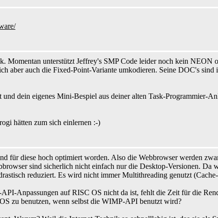
ware/
k. Momentan unterstützt Jeffrey's SMP Code leider noch kein NEON o
 ich aber auch die Fixed-Point-Variante umkodieren. Seine DOC's sind i
t und dein eigenes Mini-Bespiel aus deiner alten Task-Programmier-Anl
gi hätten zum sich einlernen :-)
nd für diese hoch optimiert worden. Also die Webbrowser werden zwar 
rowser sind sicherlich nicht einfach nur die Desktop-Versionen. Da wi
drastisch reduziert. Es wird nicht immer Multithreading genutzt (Cache
I-API-Anpassungen auf RISC OS nicht da ist, fehlt die Zeit für die Ren
 OS zu benutzen, wenn selbst die WIMP-API benutzt wird?