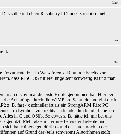
Link
s sollte mit einen Raspberry Pi 2 oder 3 recht schnell
Link
ieht.
Link
e Dokumentation. In Web-Foren z. B. wurde bereits vor
erem, dass RISC OS für Neulinge sehr schwierig ist und man
enn man erst einmal die erste Hürde genommen hat. Hier bei
lt die Ansprünge durch die WIMP pro Sekunde und gibt die in
P2 z. B. fast 4x schneller ist als ein StrongARM-Risc PC.
eines Textsymbols von rechts nach links durchläuft, habe ich
 Alles in C und OSlib. So etwas z. B. hätte ich mir bei uns
ry genutzt. Mehr als ein Herunterbeten der Befehle und
 sich hatte überlegen dürfen - und das auch noch in der
rüfungen auf Grund der (teils schweren) Algorithmen stößt