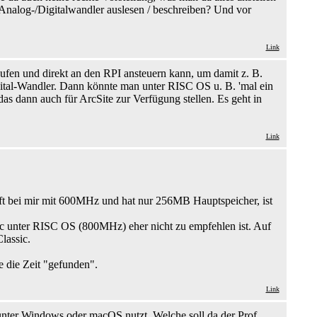
 Analog-/Digitalwandler auslesen / beschreiben? Und vor
Link
ufen und direkt an den RPI ansteuern kann, um damit z. B.
ital-Wandler. Dann könnte man unter RISC OS u. B. 'mal ein
s dann auch für ArcSite zur Verfügung stellen. Es geht in
Link
uft bei mir mit 600MHz und hat nur 256MB Hauptspeicher, ist
assic unter RISC OS (800MHz) eher nicht zu empfehlen ist. Auf
lassic.
 die Zeit "gefunden".
Link
unter Windows oder macOS nutzt. Welche soll da der Prof