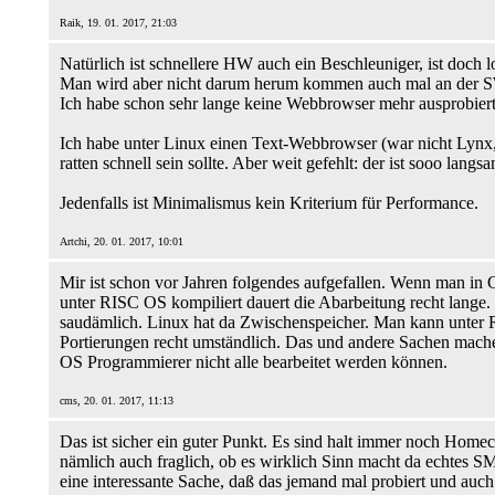
Raik, 19. 01. 2017, 21:03
Natürlich ist schnellere HW auch ein Beschleuniger, ist doch lo
Man wird aber nicht darum herum kommen auch mal an der S
Ich habe schon sehr lange keine Webbrowser mehr ausprobiert.
Ich habe unter Linux einen Text-Webbrowser (war nicht Lynx, ei
ratten schnell sein sollte. Aber weit gefehlt: der ist sooo lan
Jedenfalls ist Minimalismus kein Kriterium für Performance.
Artchi, 20. 01. 2017, 10:01
Mir ist schon vor Jahren folgendes aufgefallen. Wenn man in C
unter RISC OS kompiliert dauert die Abarbeitung recht lange. 
saudämlich. Linux hat da Zwischenspeicher. Man kann unter R
Portierungen recht umständlich. Das und andere Sachen mache
OS Programmierer nicht alle bearbeitet werden können.
cms, 20. 01. 2017, 11:13
Das ist sicher ein guter Punkt. Es sind halt immer noch Homeco
nämlich auch fraglich, ob es wirklich Sinn macht da echtes SMP
eine interessante Sache, daß das jemand mal probiert und auch