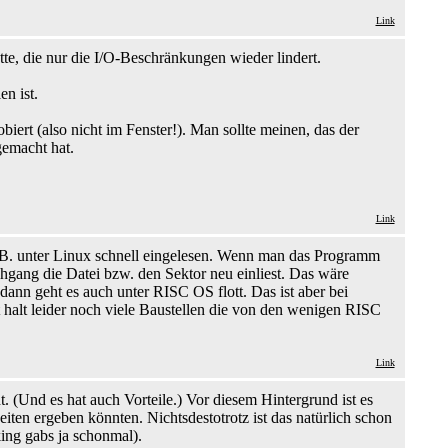
Link
atte, die nur die I/O-Beschränkungen wieder lindert.
n ist.
iert (also nicht im Fenster!). Man sollte meinen, das der
gemacht hat.
Link
 z. B. unter Linux schnell eingelesen. Wenn man das Programm
chgang die Datei bzw. den Sektor neu einliest. Das wäre
nn geht es auch unter RISC OS flott. Das ist aber bei
halt leider noch viele Baustellen die von den wenigen RISC
Link
. (Und es hat auch Vorteile.) Vor diesem Hintergrund ist es
iten ergeben könnten. Nichtsdestotrotz ist das natürlich schon
king gabs ja schonmal).