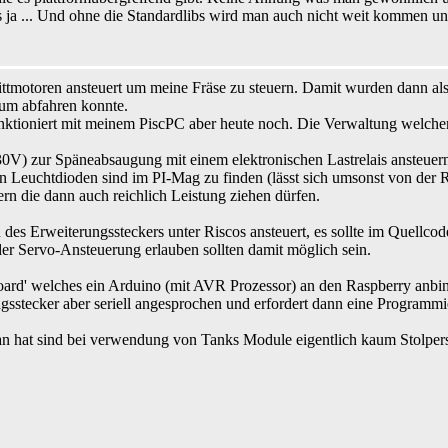
 ja ... Und ohne die Standardlibs wird man auch nicht weit kommen un
tmotoren ansteuert um meine Fräse zu steuern. Damit wurden dann also
aum abfahren konnte.
ktioniert mit meinem PiscPC aber heute noch. Die Verwaltung welcher
) zur Späneabsaugung mit einem elektronischen Lastrelais ansteuern.
n Leuchtdioden sind im PI-Mag zu finden (lässt sich umsonst von der R
 die dann auch reichlich Leistung ziehen dürfen.
s Erweiterungssteckers unter Riscos ansteuert, es sollte im Quellcode
der Servo-Ansteuerung erlauben sollten damit möglich sein.
oard' welches ein Arduino (mit AVR Prozessor) an den Raspberry anbi
gsstecker aber seriell angesprochen und erfordert dann eine Programm
an hat sind bei verwendung von Tanks Module eigentlich kaum Stolper