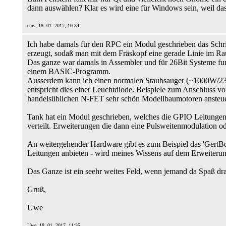
dann auswählen? Klar es wird eine für Windows sein, weil das
cms, 18. 01. 2017, 10:34
Ich habe damals für den RPC ein Modul geschrieben das Schrit
erzeugt, sodaß man mit dem Fräskopf eine gerade Linie im R
Das ganze war damals in Assembler und für 26Bit Systeme fun
einem BASIC-Programm.
Ausserdem kann ich einen normalen Staubsauger (~1000W/230V
entspricht dies einer Leuchtdiode. Beispiele zum Anschluss vo
handelsüblichen N-FET sehr schön Modellbaumotoren ansteuern
Tank hat ein Modul geschrieben, welches die GPIO Leitungen de
verteilt. Erweiterungen die dann eine Pulsweitenmodulation o
An weitergehender Hardware gibt es zum Beispiel das 'GertB
Leitungen anbieten - wird meines Wissens auf dem Erweiterun
Das Ganze ist ein seehr weites Feld, wenn jemand da Spaß dr
Gruß,
Uwe
Uwe, 18. 01. 2017, 11:35