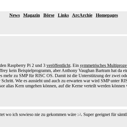
News
Magazin
Börse
Links
ArcArchie
Homepages
r den Raspberry Pi 2 und 3
veröffentlicht
. Ein
symmetrisches Multiproze
ffrey kein Beispielprogramm, aber Anthony Vaughan Bartram hat da ein
es mehr zu SMP für RISC OS. Damit ist die Unterstützung der zwei 
ger Schritt. Wie es aussieht und auch zu erwarten war wird SMP unter 
or alias Kern umgehen können, auf die Kerne verteilt werden können w
itet wo ich sowieso nie zu gekommen wäre :-\. Super geeignet für sämt