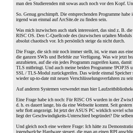
man den Studierenden mit sowas auch noch vor den Kopf. Und d
So. Genug geschimpft. Die entsprechenden Programme habe ich
irgend wan einmal auf ArcSite.de zu finden sein.
Was mich inzwischen auch stark interessiert, das sind z. B.
RISC OS. Den C-Quellcode des (inzwischen ur)alten Moduls vo
absolut chaotisch vor. Ich persönlich steige da nicht durch.
Die Frage, die sich mir noch immer stellt, ist, wie man aus
die ganzen SWIs und Befehle zur Verfügung. Was wir jetzt bra
anzubieten, auf die ein jedes Programm zugreifen kann, damit 
TLS mitbringt. Und auch meine beiden Programme !POP3S und 
SSL / TLS-Modul zurückgreifen. Das würde einmal Speicher s
wieder up-to-date mit neuen Verschlüsselungsverfahren zu se
Auf anderen Systemen verwendet man hier Laufzeitbibliotheke
Eine Frage habe ich noch: Für RISC OS wurden in der Zwischen
d. h. es dauert lange, bis da eine Webseite kommt. Seit gester
sehr flott angezeigt. Ist jetzt der ASUS PC wirklich soviel s
liegt der Geschwindigkeits-Unterschied begründet? Die selben
Und gleich noch eine weitere Frage: Ich hätte zu Demonstrat
irgendwelche Hardware steuert, die man an einen RPI anschlie