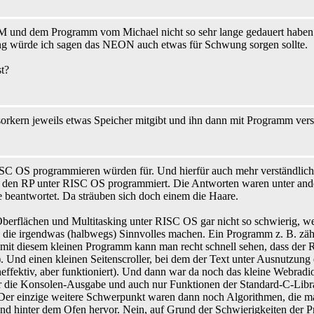
und dem Programm vom Michael nicht so sehr lange gedauert haben. Da
ng würde ich sagen das NEON auch etwas für Schwung sorgen sollte.
t?
orkern jeweils etwas Speicher mitgibt und ihn dann mit Programm vers
ISC OS programmieren würden für. Und hierfür auch mehr verständlich
n den RP unter RISC OS programmiert. Die Antworten waren unter and
e beantwortet. Da sträuben sich doch einem die Haare.
 Oberflächen und Multitasking unter RISC OS gar nicht so schwierig, w
 die irgendwas (halbwegs) Sinnvolles machen. Ein Programm z. B. zäh
n mit diesem kleinen Programm kann man recht schnell sehen, dass der R
. Und einen kleinen Seitenscroller, bei dem der Text unter Ausnutzung 
effektiv, aber funktioniert). Und dann war da noch das kleine Webradio.
ur die Konsolen-Ausgabe und auch nur Funktionen der Standard-C-Libra
 Der einzige weitere Schwerpunkt waren dann noch Algorithmen, die man
nd hinter dem Ofen hervor. Nein, auf Grund der Schwierigkeiten der P