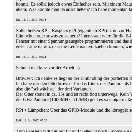
könnte. Es sollte jedoch etwas Einfaches sein. Mit einem Mau
allem: Was könnte man da anschließen? Ich habe momentan k
Isip
, 18. 01. 2017, 03:14
Sollte heißen RP = Raspberry PI (eigentlich RPI). Und zur Ha
Lämpchen oder sowas zu steuern? Interessant wäre für die E
Fenster mit einer Spannungsausgabe programmieren und das dan
erster Linie darum, dass die Leute nachvollziehen können, w
Isip, 18. 01. 2017, 03:24
Schnell mal kurz vor der Arbeit ;-)
Browser: Ich denke es liegt an der Einbindung der portierten
Ich habe mir den Otterbrowser für das Linux der Pandora als
also die "schwächste" der drei Varianten.
Der Otter startet in ca. 15s und ist recht flott unterwegs. Ke
der GHz Pandore (1000MHz, 512MB) geht es so einigermaßen ab
RPi + Lämpchen: Über das GPIO-Module und die librogpio soll
Raik, 18. 01. 2017, 05:23
Zum Fenstern fällt mir nur Qt und vielleicht noch Gnome ein