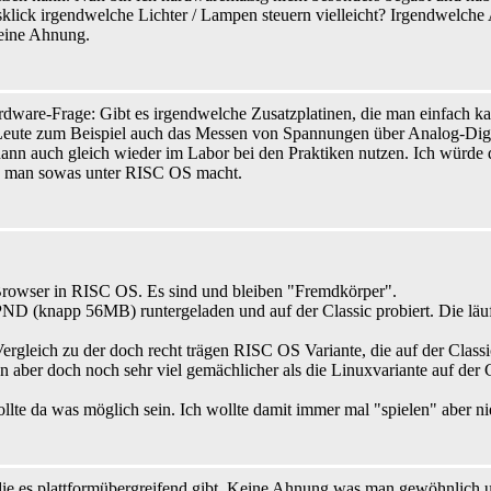
sklick irgendwelche Lichter / Lampen steuern vielleicht? Irgendwelche
eine Ahnung.
rdware-Frage: Gibt es irgendwelche Zusatzplatinen, die man einfach ka
-Leute zum Beispiel auch das Messen von Spannungen über Analog-Dig
n auch gleich wieder im Labor bei den Praktiken nutzen. Ich würde da
ie man sowas unter RISC OS macht.
 Browser in RISC OS. Es sind und bleiben "Fremdkörper".
 PND (knapp 56MB) runtergeladen und auf der Classic probiert. Die lä
in Vergleich zu der doch recht trägen RISC OS Variante, die auf der Cl
er doch noch sehr viel gemächlicher als die Linuxvariante auf der C
te da was möglich sein. Ich wollte damit immer mal "spielen" aber nie
 die es plattformübergreifend gibt. Keine Ahnung was man gewöhnlich 