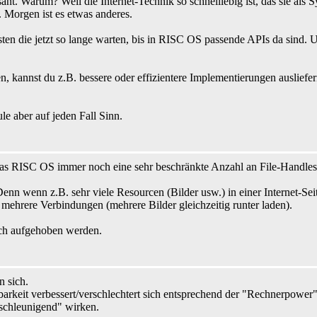
sant. Warum? Weil die Internet-Technik so schnelllebig ist, das sie als
. Morgen ist es etwas anderes.
en die jetzt so lange warten, bis in RISC OS passende APIs da sind. Un
kannst du z.B. bessere oder effizientere Implementierungen ausliefer
 aber auf jeden Fall Sinn.
das RISC OS immer noch eine sehr beschränkte Anzahl an File-Handle
nn wenn z.B. sehr viele Resourcen (Bilder usw.) in einer Internet-Seite s
s mehrere Verbindungen (mehrere Bilder gleichzeitig runter laden).
uch aufgehoben werden.
n sich.
zbarkeit verbessert/verschlechtert sich entsprechend der "Rechnerp
eschleunigend" wirken.