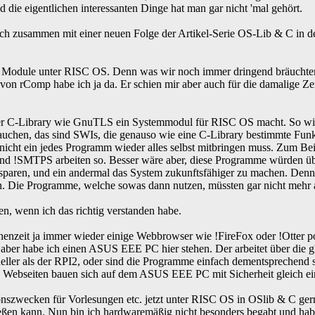
ie eigentlichen interessanten Dinge hat man gar nicht 'mal gehört.
 zusammen mit einer neuen Folge der Artikel-Serie OS-Lib & C in der
 die Module unter RISC OS. Denn was wir noch immer dringend bräucht
n rComp habe ich ja da. Er schien mir aber auch für die damalige Ze
 einer C-Library wie GnuTLS ein Systemmodul für RISC OS macht. So wi
uchen, das sind SWIs, die genauso wie eine C-Library bestimmte Funkti
nicht ein jedes Programm wieder alles selbst mitbringen muss. Zum Beis
!SMTPS arbeiten so. Besser wäre aber, diese Programme würden über e
paren, und ein andermal das System zukunftsfähiger zu machen. Den
in. Die Programme, welche sowas dann nutzen, müssten gar nicht mehr 
n, wenn ich das richtig verstanden habe.
zeit ja immer wieder einige Webbrowser wie !FireFox oder !Otter port
n aber habe ich einen ASUS EEE PC hier stehen. Der arbeitet über die g
chneller als der RPI2, oder sind die Programme einfach dementsprechen
 Webseiten bauen sich auf dem ASUS EEE PC mit Sicherheit gleich ein 
ionszwecken für Vorlesungen etc. jetzt unter RISC OS in OSlib & C ge
ßen kann. Nun bin ich hardwaremäßig nicht besonders begabt und habe 