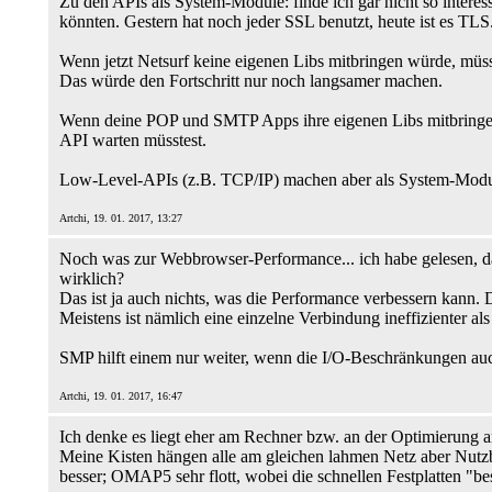
Zu den APIs als System-Module: finde ich gar nicht so interes
könnten. Gestern hat noch jeder SSL benutzt, heute ist es TLS
Wenn jetzt Netsurf keine eigenen Libs mitbringen würde, müsst
Das würde den Fortschritt nur noch langsamer machen.
Wenn deine POP und SMTP Apps ihre eigenen Libs mitbringen, 
API warten müsstest.
Low-Level-APIs (z.B. TCP/IP) machen aber als System-Module
Artchi, 19. 01. 2017, 13:27
Noch was zur Webbrowser-Performance... ich habe gelesen, 
wirklich?
Das ist ja auch nichts, was die Performance verbessern kann. De
Meistens ist nämlich eine einzelne Verbindung ineffizienter al
SMP hilft einem nur weiter, wenn die I/O-Beschränkungen a
Artchi, 19. 01. 2017, 16:47
Ich denke es liegt eher am Rechner bzw. an der Optimierung a
Meine Kisten hängen alle am gleichen lahmen Netz aber Nut
besser; OMAP5 sehr flott, wobei die schnellen Festplatten "b