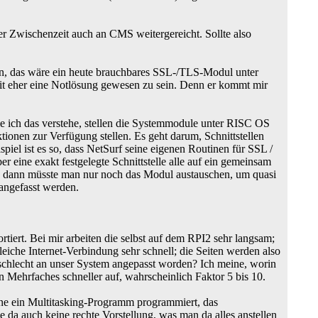
 Zwischenzeit auch an CMS weitergereicht. Sollte also
en, das wäre ein heute brauchbares SSL-/TLS-Modul unter
it eher eine Notlösung gewesen zu sein. Denn er kommt mir
e ich das verstehe, stellen die Systemmodule unter RISC OS
onen zur Verfügung stellen. Es geht darum, Schnittstellen
piel ist es so, dass NetSurf seine eigenen Routinen für SSL /
ine exakt festgelegte Schnittstelle alle auf ein gemeinsam
n dann müsste man nur noch das Modul austauschen, um quasi
angefasst werden.
iert. Bei mir arbeiten die selbst auf dem RPI2 sehr langsam;
leiche Internet-Verbindung sehr schnell; die Seiten werden also
d schlecht an unser System angepasst worden? Ich meine, worin
Mehrfaches schneller auf, wahrscheinlich Faktor 5 bis 10.
rne ein Multitasking-Programm programmiert, das
da auch keine rechte Vorstellung, was man da alles anstellen