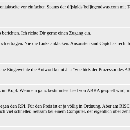
ntaktseite vor einfachen Spams der dfjslglds[bei]irgendwas.com mit Te
berichten. Ich richte Dir gerne einen Zugang ein.
ch ertragen. Nie die Links anklicken. Ansonsten sind Captchas recht 
liche Eingeweihte die Antwort kennt à la "wie hieß der Prozessor des A
 im Kopf. Wenn ein ganz bestimmtes Lied von ABBA gespielt wird, mu
gegen den RPI. Für den Preis ist er ja völlig in Ordnung. Aber am RI
h viel schneller. Seltsam bei einem Computer, der eigentlich über zehn J