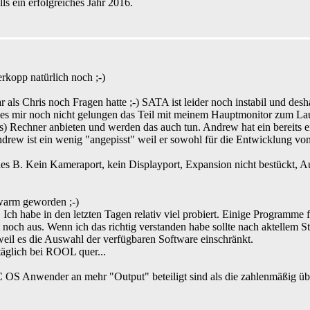
 ein erfolgreiches Jahr 2016.
opp natürlich noch ;-)
s Chris noch Fragen hatte ;-) SATA ist leider noch instabil und deshal
t es mir noch nicht gelungen das Teil mit meinem Hauptmonitor zum Lau
Rechner anbieten und werden das auch tun. Andrew hat ein bereits ein
Andrew ist ein wenig "angepisst" weil er sowohl für die Entwicklung v
es B. Kein Kameraport, kein Displayport, Expansion nicht bestückt, Au
warm geworden ;-)
 Ich habe in den letzten Tagen relativ viel probiert. Einige Program
 noch aus. Wenn ich das richtig verstanden habe sollte nach aktellem St
weil es die Auswahl der verfügbaren Software einschränkt.
 täglich bei ROOL quer...
 OS Anwender an mehr "Output" beteiligt sind als die zahlenmäßig üb