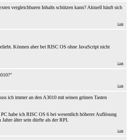
xten vergleichbaren Inhalts schützen kann? Aktuell häuft sich
Link
beliebt. Können aber bei RISC OS ohne JavaScript nicht
Link
3010?"
Link
ss ich immer an den A3010 mit seinen grünen Tasten
SC PC habe ich RISC OS 6 bei wesentlich höherer Auflösung
ahre älter sein dürfte als der RPI.
Link