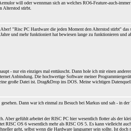
t Aemulor will oder wennman sich an welches RO6-Feature-auch-immer g
Alterstod stirbt.
Aber! "Risc PC Hardware die jeden Moment den Alterstod stirbt" das st
Jahre und mehr funktioniert hat bewiesen lange zu funktionieren und abs
aupt - nur ein einziges mal enttäuscht. Dann hole ich mir einen ande
ternet Anbindung. Die hochwertige Software meiner Programmiergeräte 
 eine große Datei ist. Drag&Drop ins DOS. Meine wichtigen Datenquelle
gesehen. Dann war ich einmal zu Besuch bei Markus und sah - in der T
. Aber gefühlt arbeitet der RISC PC hier wesentlich flotter als der kl
tet RISC OS 6 wesentlich mehr als RISC OS 5. Es kann vielleicht auch
chneller geht, selbst wenn die Hardware langsamer sein sollte. Ist d