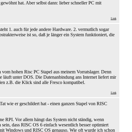
ewöhnt hat. Aber selbst dann: lieber schneller PC mit
Link
eht 1. auch für jede andere Hardware. 2. vermutlich sogar
trakterweise ist so, daß je länger ein System funktioniert, die
ren vom hohen Risc PC Stapel aus meinem Vorratslager. Denn
läuft unter DOS. Die Datenanbindung ans Internet liefert mir
n z.B. die Klick sind alle Fresco kompatibel.
Link
at wie er geschildert hat - einen ganzen Stapel von RISC
eine RPI. Vor allem hängt das System nicht ständig, wenn
 sein, dass RISC OS 6 einfach wesentlich besser optimiert
och mit Windows und RISC OS genauso. Wie oft wurde ich schon