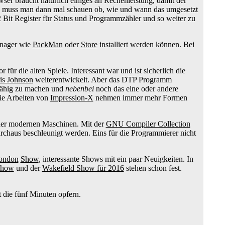
er braucht natürlich einiges an Rechenleistung, damit der
 Da muss man dann mal schauen ob, wie und wann das umgesetzt
Bit Register für Status und Programmzähler und so weiter zu
anager wie
PackMan
oder
Store
installiert werden können. Bei
r für die alten Spiele. Interessant war und ist sicherlich die
is Johnson
weiterentwickelt. Aber das DTP Programm
fähig zu machen und
nebenbei
noch das eine oder andere
die Arbeiten von
Impression-X
nehmen immer mehr Formen
der modernen Maschinen. Mit der
GNU Compiler Collection
chaus beschleunigt werden. Eins für die Programmierer nicht
ondon
Show
, interessante Shows mit ein paar Neuigkeiten. In
Show
und der
Wakefield Show für 2016
stehen schon fest.
t die fünf Minuten opfern.