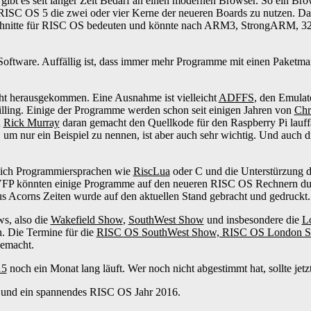
bt es seit langer Zeit Bedarf an einen modernen Browser. So ein Brows
er RISC OS 5 die zwei oder vier Kerne der neueren Boards zu nutzen.
nschnitte für RISC OS bedeuten und könnte nach ARM3, StrongARM, 32 
 Software. Auffällig ist, dass immer mehr Programme mit einen Paketm
t herausgekommen. Eine Ausnahme ist vielleicht
ADFFS
, den Emulato
illing. Einige der Programme werden schon seit einigen Jahren von
Chr
h
Rick Murray
daran gemacht den Quellkode für den Raspberry Pi lauf
, um nur ein Beispiel zu nennen, ist aber auch sehr wichtig. Und auch 
ürlich Programmiersprachen wie
RiscLua
oder C und die Unterstürzung 
 VFP könnten einige Programme auf den neueren RISC OS Rechnern dur
us Acorns Zeiten wurde auf den aktuellen Stand gebracht und gedruckt.
ws, also die
Wakefield Show
,
SouthWest Show
und insbesondere die
L
 Die Termine für die
RISC OS SouthWest Show, RISC OS London 
gemacht.
15
noch ein Monat lang läuft. Wer noch nicht abgestimmt hat, sollte jetz
h und ein spannendes RISC OS Jahr 2016.