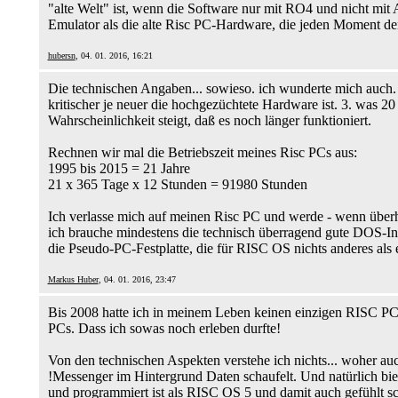
"alte Welt" ist, wenn die Software nur mit RO4 und nicht mi
Emulator als die alte Risc PC-Hardware, die jeden Moment den 
hubersn
, 04. 01. 2016, 16:21
Die technischen Angaben... sowieso. ich wunderte mich auch. 
kritischer je neuer die hochgezüchtete Hardware ist. 3. was 20 
Wahrscheinlichkeit steigt, daß es noch länger funktioniert.
Rechnen wir mal die Betriebszeit meines Risc PCs aus:
1995 bis 2015 = 21 Jahre
21 x 365 Tage x 12 Stunden = 91980 Stunden
Ich verlasse mich auf meinen Risc PC und werde - wenn überh
ich brauche mindestens die technisch überragend gute DOS-In
die Pseudo-PC-Festplatte, die für RISC OS nichts anderes als
Markus Huber
, 04. 01. 2016, 23:47
Bis 2008 hatte ich in meinem Leben keinen einzigen RISC PC 
PCs. Dass ich sowas noch erleben durfte!
Von den technischen Aspekten verstehe ich nichts... woher auch
!Messenger im Hintergrund Daten schaufelt. Und natürlich bie
und programmiert ist als RISC OS 5 und damit auch gefühlt s