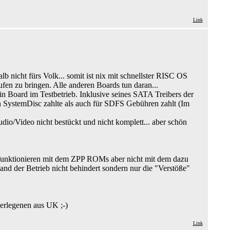
Link
b nicht fürs Volk... somit ist nix mit schnellster RISC OS
fen zu bringen. Alle anderen Boards tun daran...
 Board im Testbetrieb. Inklusive seines SATA Treibers der
on SystemDisc zahlte als auch für SDFS Gebühren zahlt (Im
dio/Video nicht bestückt und nicht komplett... aber schön
me funktionieren mit dem ZPP ROMs aber nicht mit dem dazu
and der Betrieb nicht behindert sondern nur die "Verstöße"
erlegenen aus UK ;-)
Link