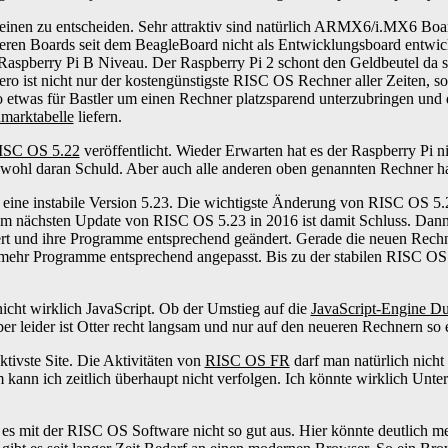
für einen zu entscheiden. Sehr attraktiv sind natürlich ARMX6/i.MX6 B
deren Boards seit dem BeagleBoard nicht als Entwicklungsboard entwicke
uf Raspberry Pi B Niveau. Der Raspberry Pi 2 schont den Geldbeutel da 
ero ist nicht nur der kostengünstigste RISC OS Rechner aller Zeiten, so
o etwas für Bastler um einen Rechner platzsparend unterzubringen und
marktabelle
liefern.
ISC OS 5.22
veröffentlicht. Wieder Erwarten hat es der Raspberry Pi ni
r wohl daran Schuld. Aber auch alle anderen oben genannten Rechner h
eine instabile Version 5.23. Die wichtigste Änderung von RISC OS 5.2
m nächsten Update von RISC OS 5.23 in 2016 ist damit Schluss. Dann 
rt und ihre Programme entsprechend geändert. Gerade die neuen Rechn
 mehr Programme entsprechend angepasst. Bis zu der stabilen RISC OS 
icht wirklich JavaScript. Ob der Umstieg auf die
JavaScript-Engine D
er leider ist Otter recht langsam und nur auf den neueren Rechnern so
ktivste Site. Die Aktivitäten von
RISC OS FR
darf man natürlich nicht
n ich zeitlich überhaupt nicht verfolgen. Ich könnte wirklich Unter
ht es mit der RISC OS Software nicht so gut aus. Hier könnte deutlich 