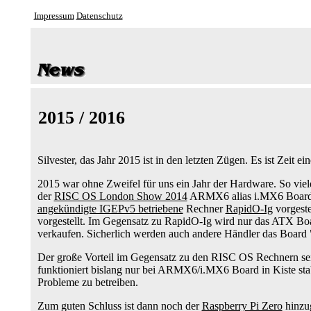
Impressum
Datenschutz
2015 / 2016
Silvester, das Jahr 2015 ist in den letzten Zügen. Es ist Zeit e
2015 war ohne Zweifel für uns ein Jahr der Hardware. So viel
der
RISC OS London Show 2014
ARMX6 alias i.MX6 Board 
angekündigte IGEPv5 betriebene
Rechner
RapidO-Ig
vorgeste
vorgestellt. Im Gegensatz zu RapidO-Ig wird nur das ATX Boa
verkaufen. Sicherlich werden auch andere Händler das Board 
Der große Vorteil im Gegensatz zu den RISC OS Rechnern se
funktioniert bislang nur bei ARMX6/i.MX6 Board in Kiste sta
Probleme zu betreiben.
Zum guten Schluss ist dann noch der
Raspberry Pi Zero
hinzug