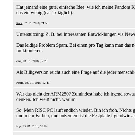
Hat jemand eine gute, einfache Idee, wie ich meine Pandora Ko
das ein wenig (ca. 1x täglich).
Raik
, 02. 01. 2016, 21:58
Unterstützung: Z. B. bei Interesanten Entwicklungen via News 
Das leidige Problem Spam. Bei einen pro Tag kann man das no
funktionieren.
cms, 03. 01. 2016, 12:29
Als Billigversion reicht auch eine Frage auf die jeder mensch
Patric, 03. 01. 2016, 12:43
War das nicht der ARM250? Zumindest habe ich irgend sowas
denken. Ich weiß nicht, warum.
So. Mein RISC PC läuft endlich wieder. Bin ich froh. Nichts 
und mehr Farben, und außerdem ist die Festplatte irgendwie auc
Isip, 03. 01. 2016, 18:05