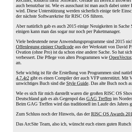
Rechner, sondern mehr Software. Gerade im Bereich Browser gi
auch benutzbar ist. Wie es ausschaut ist man auch dabei unt
wird. Diese Unterstützung werden sicherlich einige tiefe Ei
der nächste Softwarekrise für RISC OS führen.
Aber natürlich gab es auch 2015 einige Neuigkeiten in Sache
einigen kann man das sogar nur noch per Paketmanager.
Viele bedeutende neue Anwendungsprogramme sind 2015 nich
Offenlegung einiger Quellcode
aus der Werkstatt von David P
Ovation (ohne Pro) ist da schon eine andere Sache. So hat sic
verbessert. Die Pflege von alten Programmen wie
OpenVector
an.
Sehr wichtig ist für die Erstellung von Programmen sind nat
4.7.4r2
gibt es einen Compiler der auch VFP unterstützt. Mit
unwichtiges Buch sind die
Style Guide
. Das alte Buch noch a
Wie es sich für mich darstellt waren die großen RISC OS Sho
Deutschland gab es als Gegenpol das
GAG Treffen
im Norden.
Beim GAG Treffen wird das traditionell im Laufe des Jahres 
Zum Schluss noch der Hinweis, das der
RISC OS Awards 20
Das ArcSite Team, also ich, wünscht euch einen guten Rutsc