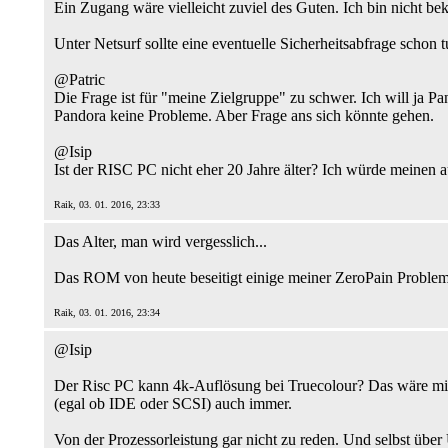
Ein Zugang wäre vielleicht zuviel des Guten. Ich bin nicht be
Unter Netsurf sollte eine eventuelle Sicherheitsabfrage schon t
@Patric
Die Frage ist für "meine Zielgruppe" zu schwer. Ich will ja 
Pandora keine Probleme. Aber Frage ans sich könnte gehen.
@Isip
Ist der RISC PC nicht eher 20 Jahre älter? Ich würde meinen 
Raik, 03. 01. 2016, 23:33
Das Alter, man wird vergesslich...
Das ROM von heute beseitigt einige meiner ZeroPain Problem
Raik, 03. 01. 2016, 23:34
@Isip
Der Risc PC kann 4k-Auflösung bei Truecolour? Das wäre mir 
(egal ob IDE oder SCSI) auch immer.
Von der Prozessorleistung gar nicht zu reden. Und selbst über