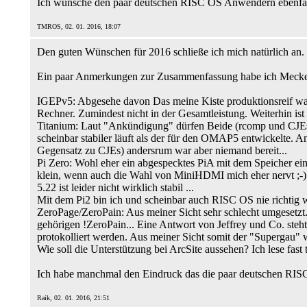
Ich wünsche den paar deutschen RISC OS Anwendern ebenfalls
TMROS, 02. 01. 2016, 18:07
Den guten Wünschen für 2016 schließe ich mich natürlich an.
Ein paar Anmerkungen zur Zusammenfassung habe ich Meckerk
IGEPv5: Abgesehe davon Das meine Kiste produktionsreif war al
Rechner. Zumindest nicht in der Gesamtleistung. Weiterhin is
Titanium: Laut "Ankündigung" dürfen Beide (rcomp und CJEs) 
scheinbar stabiler läuft als der für den OMAP5 entwickelte. 
Gegensatz zu CJEs) andersrum war aber niemand bereit...
Pi Zero: Wohl eher ein abgespecktes PiA mit dem Speicher ein
klein, wenn auch die Wahl von MiniHDMI mich eher nervt ;-)
5.22 ist leider nicht wirklich stabil ...
Mit dem Pi2 bin ich und scheinbar auch RISC OS nie richtig 
ZeroPage/ZeroPain: Aus meiner Sicht sehr schlecht umgesetzt.
gehörigen !ZeroPain... Eine Antwort von Jeffrey und Co. steht
protokolliert werden. Aus meiner Sicht somit der "Supergau" 
Wie soll die Unterstützung bei ArcSite aussehen? Ich lese fast
Ich habe manchmal den Eindruck das die paar deutschen RISC
Raik, 02. 01. 2016, 21:51