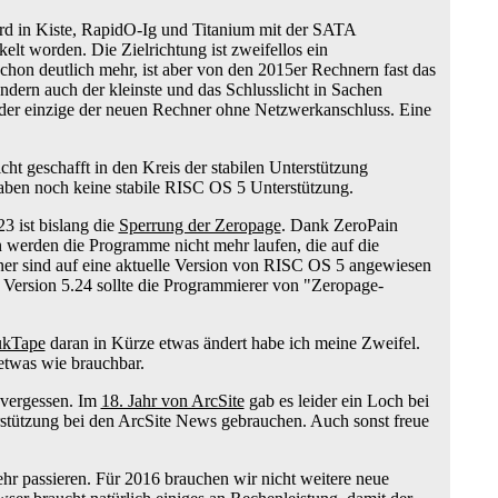
oard in Kiste, RapidO-Ig und Titanium mit der SATA
lt worden. Die Zielrichtung ist zweifellos ein
schon deutlich mehr, ist aber von den 2015er Rechnern fast das
ndern auch der kleinste und das Schlusslicht in Sachen
 der einzige der neuen Rechner ohne Netzwerkanschluss. Eine
cht geschafft in den Kreis der stabilen Unterstützung
aben noch keine stabile RISC OS 5 Unterstützung.
3 ist bislang die
Sperrung der Zeropage
. Dank ZeroPain
werden die Programme nicht mehr laufen, die auf die
er sind auf eine aktuelle Version von RISC OS 5 angewiesen
Version 5.24 sollte die Programmierer von "Zeropage-
ukTape
daran in Kürze etwas ändert habe ich meine Zweifel.
 etwas wie brauchbar.
 vergessen. Im
18. Jahr von ArcSite
gab es leider ein Loch bei
stützung bei den ArcSite News gebrauchen. Auch sonst freue
mehr passieren. Für 2016 brauchen wir nicht weitere neue