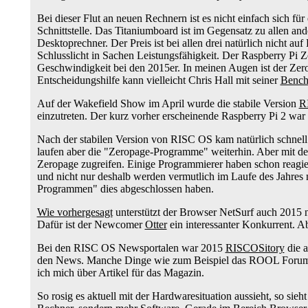
Bei dieser Flut an neuen Rechnern ist es nicht einfach sich 
Schnittstelle. Das Titaniumboard ist im Gegensatz zu allen an
Desktoprechner. Der Preis ist bei allen drei natürlich nicht a
Schlusslicht in Sachen Leistungsfähigkeit. Der Raspberry Pi Z
Geschwindigkeit bei den 2015er. In meinen Augen ist der Zer
Entscheidungshilfe kann vielleicht Chris Hall mit seiner
Bench
Auf der Wakefield Show im April wurde die stabile Version
R
einzutreten. Der kurz vorher erscheinende Raspberry Pi 2 wa
Nach der stabilen Version von RISC OS kam natürlich schnell 
laufen aber die "Zeropage-Programme" weiterhin. Aber mit de
Zeropage zugreifen. Einige Programmierer haben schon reagie
und nicht nur deshalb werden vermutlich im Laufe des Jahres
Programmen" dies abgeschlossen haben.
Wie vorhergesagt
unterstützt der Browser NetSurf auch 2015 n
Dafür ist der Newcomer
Otter
ein interessanter Konkurrent. Ab
Bei den RISC OS Newsportalen war 2015
RISCOSitory
die a
den News. Manche Dinge wie zum Beispiel das ROOL Forum kan
ich mich über Artikel für das Magazin.
So rosig es aktuell mit der Hardwaresituation aussieht, so sie