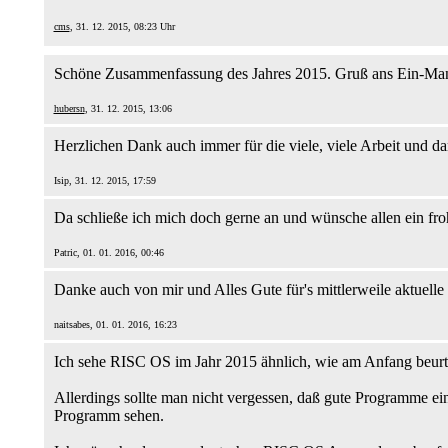
cms
, 31. 12. 2015, 08:23 Uhr
Schöne Zusammenfassung des Jahres 2015. Gruß ans Ein-Man
hubersn
, 31. 12. 2015, 13:06
Herzlichen Dank auch immer für die viele, viele Arbeit und da
Isip, 31. 12. 2015, 17:59
Da schließe ich mich doch gerne an und wünsche allen ein fro
Patric, 01. 01. 2016, 00:46
Danke auch von mir und Alles Gute für's mittlerweile aktuell
naitsabes, 01. 01. 2016, 16:23
Ich sehe RISC OS im Jahr 2015 ähnlich, wie am Anfang beurte
Allerdings sollte man nicht vergessen, daß gute Programme ei
Programm sehen.