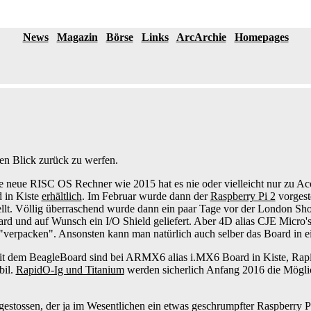
News
Magazin
Börse
Links
ArcArchie
Homepages
inen Blick zurück zu werfen.
e neue RISC OS Rechner wie 2015 hat es nie oder vielleicht nur zu Ac
in Kiste
erhältlich
. Im Februar wurde dann der
Raspberry Pi 2
vorgest
llt. Völlig überraschend wurde dann ein paar Tage vor der London S
rd und auf Wunsch ein I/O Shield geliefert. Aber 4D alias CJE Micro'
"verpacken". Ansonsten kann man natürlich auch selber das Board in 
it dem BeagleBoard sind bei ARMX6 alias i.MX6 Board in Kiste, Rap
bil.
RapidO-Ig und Titanium
werden sicherlich Anfang 2016 die Möglic
estossen, der ja im Wesentlichen ein etwas geschrumpfter Raspberry Pi